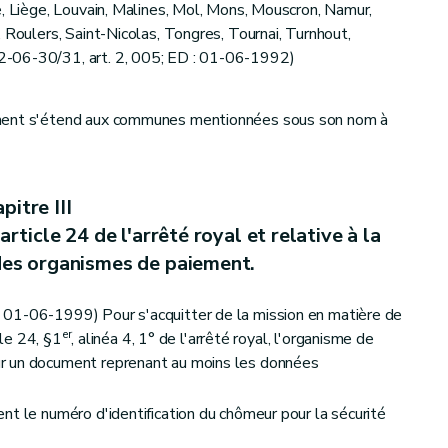
e, Liège, Louvain, Malines, Mol, Mons, Mouscron, Namur,
 Roulers, Saint-Nicolas, Tongres, Tournai, Turnhout,
-06-30/31, art. 2, 005; ED : 01-06-1992)
 moyenne.
ement s'étend aux communes mentionnées sous son nom à
pitre III
rticle 24 de l'arrêté royal et relative à la
ant que salarié.
des organismes de paiement.
rruption de l'occupation" et "journées de travail ou journées assimilées dans l'industrie hôtelière"]
01-06-1999) Pour s'acquitter de la mission en matière de
er
cle 24, §1
, alinéa 4, 1° de l'arrêté royal, l'organisme de
r un document reprenant au moins les données
travailleur handicapé. (abrogée) (AM 2003-04-08/48, art. 2, 064; ED : 01-04-2003)
nt le numéro d'identification du chômeur pour la sécurité