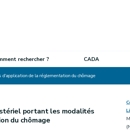
mment rechercher ?
CADA
és d'application de la réglementation du chômage
C
stériel portant les modalités
L
tion du chômage
M
(