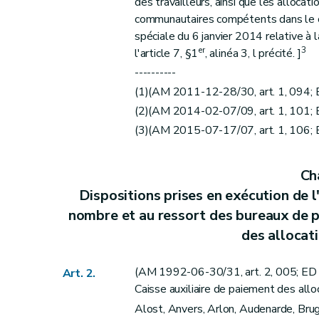
des travailleurs, ainsi que les alloca
Chapitre X
(...) (AM 2006-03-05/37, art. 6, 0
communautaires compétents dans le cad
Art. 53
spéciale du 6 janvier 2014 relative à
Art. 53
bis
er
3
l'article 7, §1
, alinéa 3, l précité. ]
Chapitre XI
Dispositions prises en exécution des articles 79 1[et 79bis]1 
----------
Art. 54
(1)(AM 2011-12-28/30, art. 1, 094; 
Art. 55
(2)(AM 2014-02-07/09, art. 1, 101; 
Chapitre XII
Dispositions prises en exécution des articles 81 et 82 de l'arrê
(3)(AM 2015-07-17/07, art. 1, 106; E
Art. 56
Art. 57
Cha
Chapitre XIII
Dispositions prises en exécution de l'article 90 de l'arrêté royal et re
Dispositions prises en exécution de l'
Art. 58
nombre et au ressort des bureaux de p
Chapitre XIV
Dispositions prises en exécution des articles 110, 11
des allocat
Section I
Notions de cohabitation, revenus prof
Art. 59
(AM 1992-06-30/31, art. 2, 005; ED :
Art. 2.
Art. 60
Caisse auxiliaire de paiement des all
Art. 61
Alost, Anvers, Arlon, Audenarde, Bruge