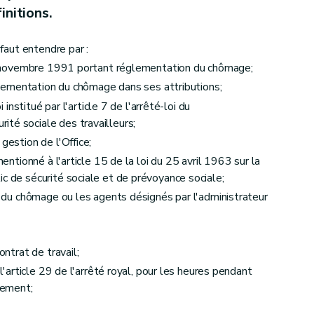
 l'arrêté royal et relatives à la condition de privation involontaire de travail et de rémunération.
initions.
 faut entendre par :
 25 novembre 1991 portant réglementation du chômage;
réglementation du chômage dans ses attributions;
i institué par l'article 7 de l'arrêté-loi du
té sociale des travailleurs;
gestion de l'Office;
mentionné à l'article 15 de la loi du 25 avril 1963 sur la
c de sécurité sociale et de prévoyance sociale;
au du chômage ou les agents désignés par l'administrateur
ontrat de travail;
 l'article 29 de l'arrêté royal, pour les heures pendant
llement;