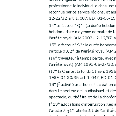
Chapitre IX
(Dispositions prises en exécution de l'article 71 de l'arrêté roya
professionnelle individuelle dans une
Art. 40
reconnue par ce service régional et a
Art. 41
12-22/32, art. 1, 007; ED : 01-06-1
Art. 42
14° le facteur " Q " : (la durée hebdo
Art. 43
hebdomadaire moyenne normale de la fo
Art. 44
l'arrêté royal; (AM 2002-12-12/37, a
Art. 44
bis
15° le facteur " S " : la durée hebdom
l'article 99, 2°, de l'arrêté royal. 
Art. 45
(16° travailleur à temps partiel avec ma
Art. 46
l'arrêté royal.) (AM 1993-05-27/30, 
Art. 47
(17° la Charte : la loi du 11 avril 1995
Art. 48
1999-04-30/35, art. 1, 047; ED: 01
Art. 49
2
18° [
activité artistique : la création
Art. 50
dans le secteur de l'audiovisuel et des
Art. 51
spectacle, du théâtre et de la chorégr
Art. 52
3
[
19° allocations d'interruption : les 
er
Art. 52
bis
l'article 7, §1
, alinéa 3, l, de l'arrê