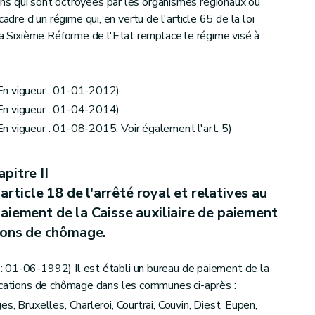
tions qui sont octroyées par les organismes régionaux ou
74; ED : 15-12-2005)
re d'un régime qui, en vertu de l'article 65 de la loi
 la Sixième Réforme de l'Etat remplace le régime visé à
de l'arrêté royal et relatives à l'occupation de chômeurs par une agence locale pour l'emploi.
En vigueur : 01-01-2012)
En vigueur : 01-04-2014)
té royal et relatives au chômage de longue durée. (AM 1992-06-30/30, art. 1, 004; ED : 01-07-1992)
n vigueur : 01-08-2015. Voir également l'art. 5)
pitre II
latives à la dispense pour le chômeur qui se trouve dans une situation difficile sur le plan social et familial.
article 18 de l'arrêté royal et relatives au
aiement de la Caisse auxiliaire de paiement
9, 123 et 129 de l'arrêté royal et relatives au montant de l'allocation journalière.
ions de chômage.
essionnels, revenus de remplacement et parents adoptifs.
 01-06-1992) Il est établi un bureau de paiement de la
ocations de chômage dans les communes ci-après :
s, Bruxelles, Charleroi, Courtrai, Couvin, Diest, Eupen,