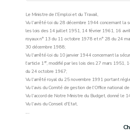
Chapitre V
Dispositions prises en exécution de l'articl
Section I
Calcul des journées de travail et de
Le Ministre de l'Emploi et du Travail,
Sous-section I
Règles générales.
Vu l'arrêté-loi du 28 décembre 1944 concernant la séc
Art. 7
les lois des 14 juillet 1951, 14 février 1961, 16 av
Art. 8
royaux n° 13 du 11 octobre 1978 et n° 28 du 24 mar
Sous-section II
Règles particulières.
30 décembre 1988;
Art. 9
Vu l'arrêté-loi du 10 janvier 1944 concernant la sécu
Art. 10
er
l'article 1
, modifié par les lois des 27 mars 1951, 1
Art. 11
du 24 octobre 1967;
Art. 12
Vu l'arrêté royal du 25 novembre 1991 portant rég
Art. 13
Vu l'avis du Comité de gestion de l'Office national de 
Section II
Conditions auxquelles les retenues pour la sécurité sociale sont censées
Vu l'accord de Notre Ministre du Budget, donné le 
Art. 14
Vu l'avis du Conseil d'Etat,
Art. 15
.....
Art. 16
Art. 17
Ch