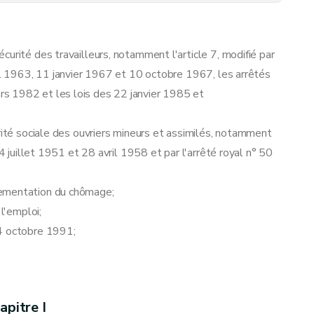
e 37 de l'arrêté royal et relatives aux conditions d'admissibilité.
s journées assimilées.
urité des travailleurs, notamment l'article 7, modifié par
ril 1963, 11 janvier 1967 et 10 octobre 1967, les arrêtés
s 1982 et les lois des 22 janvier 1985 et
rité sociale des ouvriers mineurs et assimilés, notamment
4 juillet 1951 et 28 avril 1958 et par l'arrêté royal n° 50
lementation du chômage;
l'emploi;
 avoir été opérées et effets des régularisations en matière de cotisations de sécurité sociale et de salaires.
14 octobre 1991;
apitre I