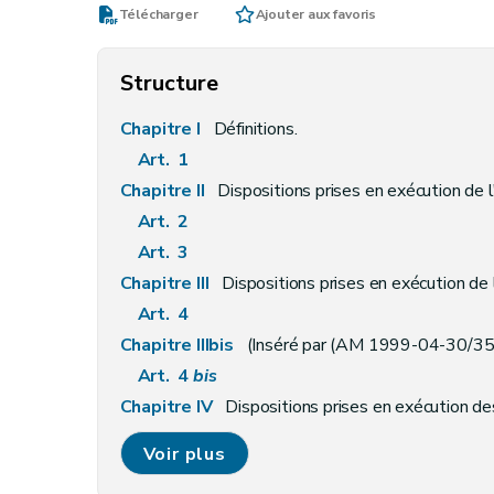
Télécharger
Ajouter aux favoris
Structure
Chapitre I
Définitions.
Art. 1
Chapitre II
Dispositions prises en exécution de l'article 18 de l'arrêté royal et relativ
Art. 2
Art. 3
Chapitre III
Dispositions prises en exécution de l'article 24 de l
Art. 4
Chapitre IIIbis
(Inséré par (AM 1999-04-30/35, art. 3, ED: 01-06-1999)) Dispo
Art. 4
bis
Chapitre IV
Dispositions prises en exécution des articles 28 et 3
Art. 5
Voir plus
Art. 6