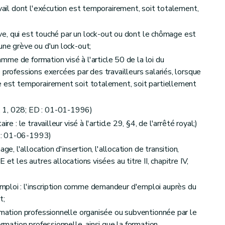
vail dont l'exécution est temporairement, soit totalement,
rève, qui est touché par un lock-out ou dont le chômage est
une grève ou d'un lock-out;
ramme de formation visé à l'article 50 de la loi du
 professions exercées par des travailleurs salariés, lorsque
ortant sur l'aptitude physique ou mentale à l'exercice d'un emploi.
e est temporairement soit totalement, soit partiellement
quies de l'arrêté royal, relatives à la disponibilité pour le marché de l'emploi.) (AM 2004-07-05/30, art. 1, 065; ED : 01-07-2004)
 1, 028; ED : 01-01-1996)
re : le travailleur visé à l'article 29, §4, de l'arrêté royal;)
 : 01-06-1993)
ge, l'allocation d'insertion, l'allocation de transition,
et les autres allocations visées au titre II, chapitre IV,
ploi : l'inscription comme demandeur d'emploi auprès du
t;
aux conditions dans lesquelles des allocations peuvent être accordées au chômeur qui ne réside pas effectivement en Belgique.
ormation professionnelle organisée ou subventionnée par le
ormation professionnelle, ainsi que la formation