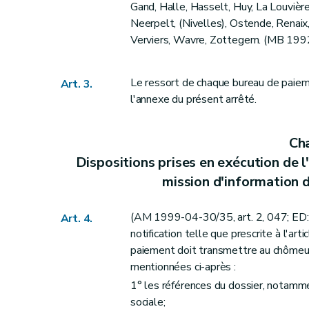
Art. 62
Gand, Halle, Hasselt, Huy, La Louvièr
Art. 63
Neerpelt, (Nivelles), Ostende, Renaix,
Verviers, Wavre, Zottegem. (MB 1992
Art. 64
Section II
Notion de rémunération journalière
Art. 65
Le ressort de chaque bureau de pai
Art. 3.
l'annexe du présent arrêté.
Art. 66
Art. 67
Art. 68
Cha
Art. 69
Dispositions prises en exécution de l'a
Section III
Notion de passé professionnel en t
mission d'information 
Art. 70
1
Section IV
[
Notions de "période de reprise de travail", "journées d'inte
(AM 1999-04-30/35, art. 2, 047; ED: 
Art. 4.
notification telle que prescrite à l'arti
Art. 71
paiement doit transmettre au chômeu
Section V
Notion de rémunération journalière moyenne pour le 
mentionnées ci-après :
Art. 72
1° les références du dossier, notamme
Art. 73
sociale;