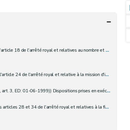
es au nombre et au ressort des bureaux de paiement de la Caisse auxiliaire de paiement des allocations de chômage.
'arrêté royal et relative à la mission d'information des organismes de paiement.
sitions prises en exécution de l'article 26bis de l'arrêté royal, portant des dispositions générales.
4 de l'arrêté royal et relatives à la fixation du salaire mensuel de référence.