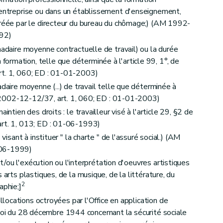
l et relatives à la déclaration et au contrôle des périodes de chômage.) (AM 2006-03-05/37, art. 5, §1
 entreprise ou dans un établissement d'enseignement,
gréée par le directeur du bureau du chômage;) (AM 1992-
992)
madaire moyenne contractuelle de travail) ou la durée
rmation, telle que déterminée à l'article 99, 1°, de
rt. 1, 060; ED : 01-01-2003)
adaire moyenne (...) de travail telle que déterminée à
(AM 2002-12-12/37, art. 1, 060; ED : 01-01-2003)
intien des droits : le travailleur visé à l'article 29, §2 de
art. 1, 013; ED : 01-06-1993)
 visant à instituer " la charte " de l'assuré social.) (AM
-06-1999)
 et/ou l'exécution ou l'interprétation d'oeuvres artistiques
 arts plastiques, de la musique, de la littérature, du
2
aphie;]
allocations octroyées par l'Office en application de
té-loi du 28 décembre 1944 concernant la sécurité sociale