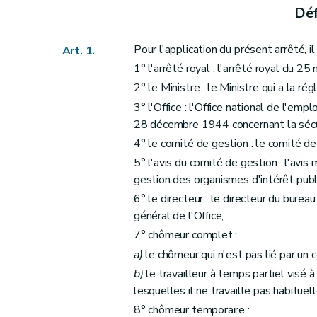
Chapitre VI
Dispositions prises en exécution des articles 45, 46, 51 et 55 de
Déf
Section I
Privation de rémunération.
Art. 18
Pour l'application du présent arrêté, il
Art. 1.
Art. 19
1° l'arrêté royal : l'arrêté royal du
Art. 20
2° le Ministre : le Ministre qui a la 
Art. 21
3° l'Office : l'Office national de l'emplo
Section II
Critères de l'emploi convenable.
28 décembre 1944 concernant la sécuri
Art. 22
4° le comité de gestion : le comité de 
Art. 23
5° l'avis du comité de gestion : l'avis 
gestion des organismes d'intérêt publi
Art. 24
6° le directeur : le directeur du bure
Art. 25
général de l'Office;
Art. 26
7° chômeur complet :
Art. 27
a)
le chômeur qui n'est pas lié par un c
Art. 28
b)
le travailleur à temps partiel visé à
Art. 29
lesquelles il ne travaille pas habitue
Art. 30
8° chômeur temporaire :