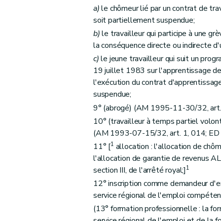
Art. 31
a)
le chômeur lié par un contrat de tra
Art. 32
soit partiellement suspendue;
Art. 32
bis
b)
le travailleur qui participe à une g
Art. 32
ter
la conséquence directe ou indirecte d'
Art. 32
quater
c)
le jeune travailleur qui suit un prog
19 juillet 1983 sur l'apprentissage de
Section III
Procédure à suivre en cas de contestation p
l'exécution du contrat d'apprentissag
Art. 33
suspendue;
Chapitre VII
(Dispositions prises en exécution des articles 57, 58, 59, 59bis, 59quater et 59quin
9° (abrogé) (AM 1995-11-30/32, art.
Art. 34
10° (travailleur à temps partiel volontai
Art. 35
(AM 1993-07-15/32, art. 1, 014; ED
Art. 36
1
11° [
allocation : l'allocation de chôma
Art. 37
l'allocation de garantie de revenus ALE 
Art. 38
1
section III, de l'arrêté royal;]
Art. 38
bis
12° inscription comme demandeur d'em
service régional de l'emploi compéten
Chapitre VIII
Dispositions prises en exécution de l'article 66 de l'arrêté royal et relatives 
(13° formation professionnelle : la f
Art. 39
service régional de l'emploi et de la f