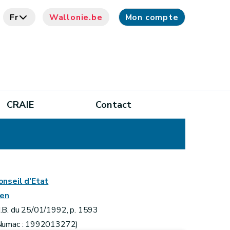
Fr
Wallonie.be
Mon compte
CRAIE
Contact
onseil d’Etat
ien
.B. du 25/01/1992, p. 1593
Numac : 1992013272)