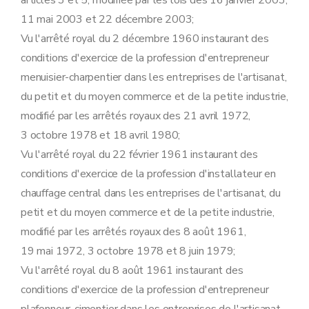
articles 3 et 5, modifiée par les lois des 16 janvier 2003,
Art. 21
11 mai 2003 et 22 décembre 2003;
Chapitre VI
Les activités de la finition.
Art. 22
Vu l'arrêté royal du 2 décembre 1960 instaurant des
Art. 23
conditions d'exercice de la profession d'entrepreneur
Art. 24
Chapitre VII
Les activités d'installation de chauffage central, de climatisation, de gaz et de sanitaire.
menuisier-charpentier dans les entreprises de l'artisanat,
Art. 25
du petit et du moyen commerce et de la petite industrie,
Art. 26
Art. 27
modifié par les arrêtés royaux des 21 avril 1972,
Chapitre VIII
Les activités électrotechniques.
3 octobre 1978 et 18 avril 1980;
Art. 28
Vu l'arrêté royal du 22 février 1961 instaurant des
Art. 29
Art. 30
conditions d'exercice de la profession d'installateur en
Chapitre IX
Les activités de l'entreprise générale.
chauffage central dans les entreprises de l'artisanat, du
Art. 31
Art. 32
petit et du moyen commerce et de la petite industrie,
Art. 33
modifié par les arrêtés royaux des 8 août 1961,
Titre III
DISPOSITIONS ABROGATOIRES.
Art. 34
19 mai 1972, 3 octobre 1978 et 8 juin 1979;
Titre IV
MESURES TRANSITOIRES.
Vu l'arrêté royal du 8 août 1961 instaurant des
Art. 35
Art. 35
bis
conditions d'exercice de la profession d'entrepreneur
Art. 36