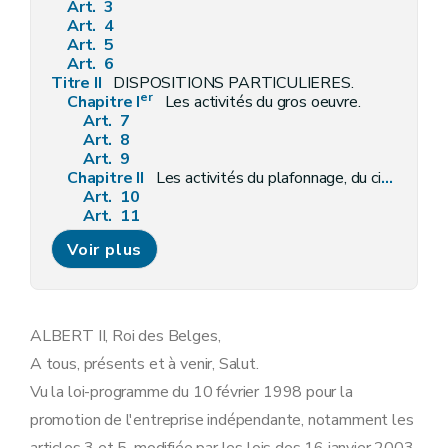
Art. 3
Art. 4
Art. 5
Art. 6
Titre II
DISPOSITIONS PARTICULIERES.
er
Chapitre I
Les activités du gros oeuvre.
Art. 7
Art. 8
Art. 9
Chapitre II
Les activités du plafonnage, du cimentage et de la pose de chapes.
Art. 10
Art. 11
Art. 12
Voir plus
Chapitre III
Les activités du carrelage, du marbre et de la pierre naturelle.
Art. 13
Art. 14
Art. 15
Chapitre IV
Les activités de la toiture et de l'étanchéité.
ALBERT II, Roi des Belges,
Art. 16
A tous, présents et à venir, Salut.
Art. 17
Art. 18
Vu la loi-programme du 10 février 1998 pour la
Chapitre V
Les activités de la menuiserie et de la vitrerie.
promotion de l'entreprise indépendante, notamment les
Art. 19
Art. 20