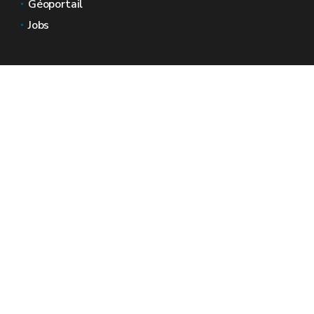
Géoportail
Jobs
Nous contacter
Espaces Wallonie
Presse
Introduire une plainte au SPW
Signaler une irrégularité
Le site officiel de la Wallonie - Wallex