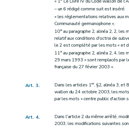
« 1° Le Livre IV du Code wallon de l'Ac
– un 6 rédigé comme suit est inséré:
« les réglementations relatives aux m
Communauté germanophone »;
10° au paragraphe 2, alinéa 2, 2, les
relatif aux conditions d'octroi de sub
le 2 est complété par les mots « et de
11° au paragraphe 2, alinéa 2, 4, les 
29 mars 1993 » sont remplacés par l
française du 27 février 2003 ».
er
Dans les articles 1
, §2, alinéa 3, e
Art. 3.
wallon du 24 octobre 2003, les mots «
par les mots « centre public d'action s
Dans l'article 2 du même arrêté, modi
Art. 4.
2003, les modifications suivantes so