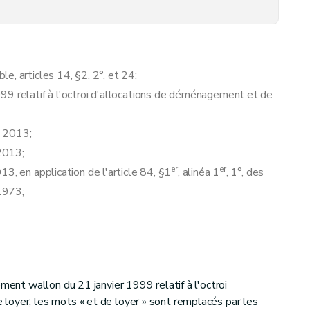
e, articles 14, §2, 2°, et 24;
99 relatif à l'octroi d'allocations de déménagement et de
n 2013;
 2013;
er
er
3, en application de l'article 84, §1
, alinéa 1
, 1°, des
 1973;
ement wallon du 21 janvier 1999 relatif à l'octroi
loyer, les mots « et de loyer » sont remplacés par les