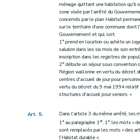
ménage quittant une habitation qu'il o
zone visée par l'arrêté du Gouvernem
concernés par le plan Habitat permane
sur le territoire d'une commune dont 
Gouvernement et qui, soit:
1° prend en location ou achète un lo
salubre dans les six mois de son entré
inscription dans les registres de popul
2° débute un séjour sous convention d
Région wallonne en vertu du décret du
centres d'accueil de jour pour pers
vertu du décret du 9 mai 1994 relatif à 
structures d'accueil pour seniors. »
Dans l'article 3 du même arrêté, les 
Art. 5.
er
1° au paragraphe 1
, 1°, les mots « d
sont remplacés par les mots « des art
l'Habitat durable »;