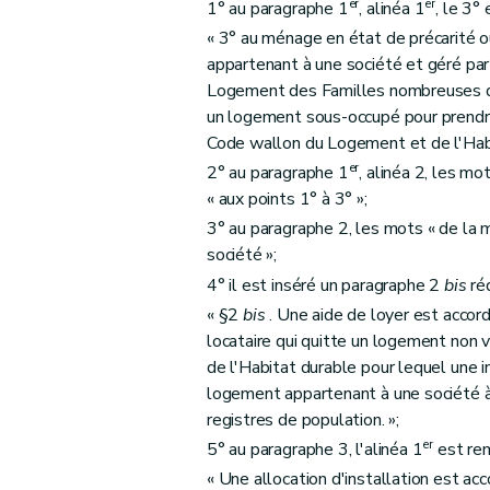
er
er
1° au paragraphe 1
, alinéa 1
, le 3°
« 3° au ménage en état de précarité 
appartenant à une société et géré pa
Logement des Familles nombreuses de Wa
un logement sous-occupé pour prendre 
Code wallon du Logement et de l'Habi
er
2° au paragraphe 1
, alinéa 2, les m
« aux points 1° à 3° »;
3° au paragraphe 2, les mots « de la
société »;
4° il est inséré un paragraphe 2
bis
ré
« §2
bis
. Une aide de loyer est accor
locataire qui quitte un logement non vi
de l'Habitat durable pour lequel une i
logement appartenant à une société à 
registres de population. »;
er
5° au paragraphe 3, l'alinéa 1
est rem
« Une allocation d'installation est acc