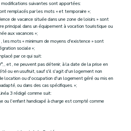
es modifications suivantes sont apportées:
ont remplacés par les mots « et temporaire »;
dence de vacance située dans une zone de loisirs » sont
tre principal dans un équipement à vocation touristique ou
née aux vacances »;
)
, les mots « minimum de moyens d'existence » sont
gration sociale »;
mplacé par ce qui suit:
, , et , ne peuvent pas détenir, à la date de la prise en
té ou en usufruit, sauf s'il s'agit d'un logement non
 de location ou d'occupation d'un logement géré ou mis en
nadapté, ou dans des cas spécifiques. »;
 alinéa 3 rédigé comme suit:
age ou l'enfant handicapé à charge est compté comme