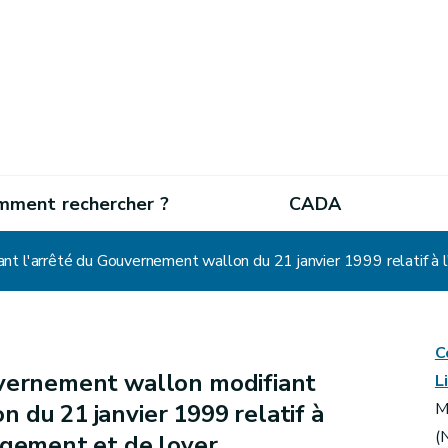
mment rechercher ?
CADA
C
vernement wallon modifiant
L
 du 21 janvier 1999 relatif à
M
(
agement et de loyer