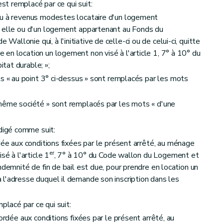
 est remplacé par ce qui suit:
ou à revenus modestes locataire d'un logement
r elle ou d'un logement appartenant au Fonds du
llonie qui, à l'initiative de celle-ci ou de celui-ci, quitte
en location un logement non visé à l'article 1, 7° à 10° du
tat durable; »;
ots « au point 3° ci-dessus » sont remplacés par les mots
 même société » sont remplacés par les mots « d'une
digé comme suit:
dée aux conditions fixées par le présent arrêté, au ménage
er
sé à l'article 1
, 7° à 10° du Code wallon du Logement et
ndemnité de fin de bail est due, pour prendre en location un
l'adresse duquel il demande son inscription dans les
placé par ce qui suit:
ordée aux conditions fixées par le présent arrêté, au