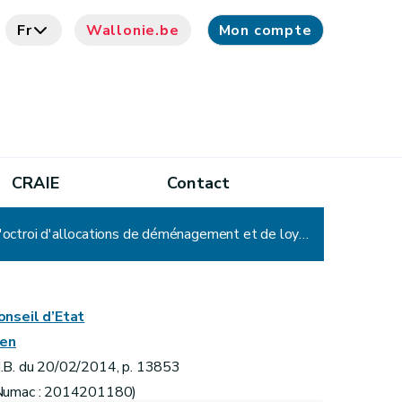
Fr
Wallonie.be
Mon compte
CRAIE
Contact
Arrêté du Gouvernement wallon modifiant l'arrêté du Gouvernement wallon du 21 janvier 1999 relatif à l'octroi d'allocations de déménagement et de loyer
onseil d’Etat
ien
.B. du 20/02/2014, p. 13853
Numac : 2014201180)