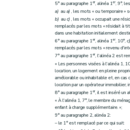
er
er
5° au paragraphe 1
, alinéa 1
, 9°, l
a)
au
a)
, les mots « ou temporaire » s
b)
au
c)
, les mots « occupait une rési
remplacés par les mots « résidait à ti
dans une habitation initialement desti
er
er
6° au paragraphe 1
, alinéa 1
, 10°,
c
remplacés par les mots « revenu d'inté
er
7° au paragraphe 1
, l'alinéa 2 est re
« Les personnes visées à l'alinéa 1, 10°
location, un logement en pleine proprié
améliorable ou inhabitable et, en cas
location par un opérateur immobilier, i
er
8° au paragraphe 1
, il est inséré un
« À l'alinéa 1, 7°, le membre du mén
enfant à charge supplémentaire. »;
9° au paragraphe 2, alinéa 2:
– le 1° est remplacé par ce qui suit: