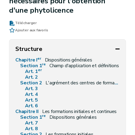
nécessaires pour l'obtention
d'une phytolicence
Télécharger
Ajouter aux favoris
Structure
er
Chapitre I
Dispositions générales
re
Section 1
Champ d'application et définitions
er
Art. 1
Art. 2
Section 2
L'agrément des centres de formation et des centres d'évaluation
Art. 3
Art. 4
Art. 5
Art. 6
Chapitre II
Les formations initiales et continues
re
Section 1
Dispositions générales
Art. 7
Art. 8
Section 2
Les formations initiales