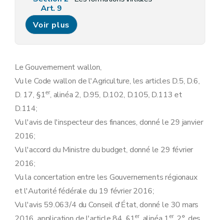
Art. 9
Section 3
Les formations continues
Voir plus
Art. 10
Art. 11
Art. 12
Chapitre III
L'évaluation
Art. 13
Le Gouvernement wallon,
Art. 14
Vu le Code wallon de l'Agriculture, les articles D.5, D.6,
Art. 15
Chapitre IV
Les contrôles et les sanctions
er
D. 17, §1
, alinéa 2, D.95, D.102, D.105, D.113 et
Art. 16
D.114;
Art. 17
Art. 18
Vu l'avis de l'inspecteur des finances, donné le 29 janvier
Chapitre V
Dispositions transitoires et finales
2016;
Art. 19
Art. 20
Vu l'accord du Ministre du budget, donné le 29 février
Art. 21
2016;
Vu la concertation entre les Gouvernements régionaux
et l'Autorité fédérale du 19 février 2016;
Vu l'avis 59.063/4 du Conseil d'État, donné le 30 mars
er
er
2016, application de l'article 84, §1
, alinéa 1
, 2°, des