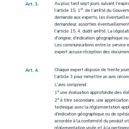
Au plus tard sept jours suivant l'expira
Art. 3.
er
l'article 15, 1
, de l'arrêté du Gouvern
demande aux experts, les éventuelles
demandeur, assorties éventuellement 
l'article 15, 4, dudit arrêté. La légis
d'origine, d'indication géographique ou
Les communications entre le service e
expert accuse réception des document
Chaque expert dispose de trente jours 
Art. 4.
l'article 3 pour remettre un avis circo
L'avis comprend:
1° une évaluation approfondie des él
2° à titre secondaire, une appréciatio
technique avec la réglementation appl
d'indication géographique ou de spécial
accordée à la conformité du produit e
réglementation visée et à la pertinenc