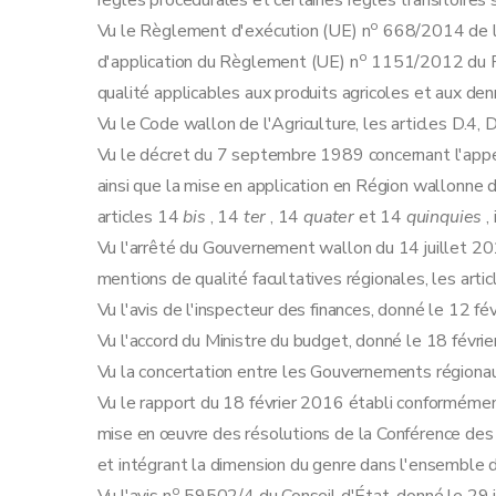
règles procédurales et certaines règles transitoires
Art. 32
o
Vu le Règlement d'exécution (UE) n
668/2014 de la
Section 4
Organisation des sessions de dégu
o
d'application du Règlement (UE) n
1151/2012 du Pa
Art. 33
qualité applicables aux produits agricoles et aux den
Art. 34
Vu le Code wallon de l'Agriculture, les articles D.4,
Art. 35
Vu le décret du 7 septembre 1989 concernant l'appell
ainsi que la mise en application en Région wallonne
articles 14
bis
, 14
ter
, 14
quater
et 14
quinquies
,
Vu l'arrêté du Gouvernement wallon du 14 juillet 20
mentions de qualité facultatives régionales, les artic
Vu l'avis de l'inspecteur des finances, donné le 12 fé
Vu l'accord du Ministre du budget, donné le 18 févri
Vu la concertation entre les Gouvernements régionaux
Vu le rapport du 18 février 2016 établi conformément 
mise en œuvre des résolutions de la Conférence de
et intégrant la dimension du genre dans l'ensemble d
o