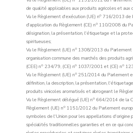
Vu le Règlement (UE) n
1151/2012 du Parlement e
Art. 19
de qualité applicables aux produits agricoles et aux 
Sous-section 2
Constitution et utilisati
o
Vu le Règlement d'exécution (UE) n
716/2013 de la
Art. 20
o
d'application du Règlement (CE) n
110/2008 du Parl
Art. 21
désignation, la présentation, l'étiquetage et la prot
Art. 22
spiritueuses;
Art. 23
o
Vu le Règlement (UE) n
1308/2013 du Parlement e
Section 2
Autres obligations déclaratives et 
organisation commune des marchés des produits agr
Art. 24
o
o
o
(CEE) n
234/79, (CE) n
1037/2001 et (CE) n
1234
Art. 25
o
Vu le Règlement (UE) n
251/2014 du Parlement eur
Art. 26
définition, la description, la présentation, l'étiquet
Art. 27
produits vinicoles aromatisés et abrogeant le Règl
Section 3
Processus de reconnaissance
o
Vu le Règlement délégué (UE) n
664/2014 de la C
Art. 28
o
Règlement (UE) n
1151/2012 du Parlement européen
Art. 29
symboles de l'Union pour les appellations d'origine 
Art. 30
spécialités traditionnelles garanties et en ce qui con
Art. 31