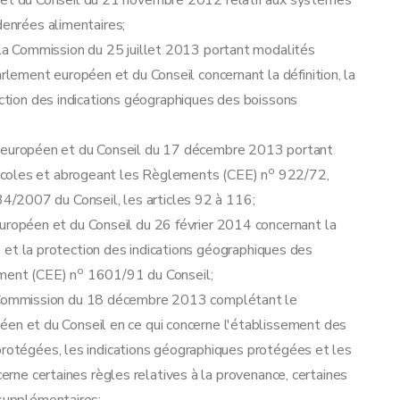
t du Conseil du 21 novembre 2012 relatif aux systèmes
denrées alimentaires;
on du dossier de demande de reconnaissance
 Commission du 25 juillet 2013 portant modalités
ement européen et du Conseil concernant la définition, la
ection des indications géographiques des boissons
uropéen et du Conseil du 17 décembre 2013 portant
registres
o
icoles et abrogeant les Règlements (CEE) n
922/72,
/2007 du Conseil, les articles 92 à 116;
opéen et du Conseil du 26 février 2014 concernant la
age et la protection des indications géographiques des
o
ement (CEE) n
1601/91 du Conseil;
ommission du 18 décembre 2013 complétant le
 et du Conseil en ce qui concerne l'établissement des
protégées, les indications géographiques protégées et les
cerne certaines règles relatives à la provenance, certaines