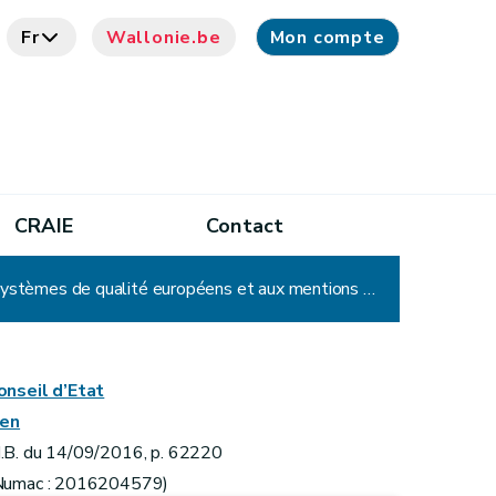
Fr
Wallonie.be
Mon compte
CRAIE
Contact
Arrêté ministériel portant application de l'arrêté du Gouvernement wallon du 14 juillet 2016 relatif aux systèmes de qualité européens et aux mentions de qualité facultatives régionales
onseil d’Etat
ien
.B. du 14/09/2016, p. 62220
Numac : 2016204579)