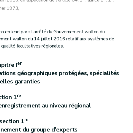
n 2016, en application de l'article 84, 1
, alinéa 1
, 2°,
vier 1973,
l'on entend par « l'arrêté du Gouvernement wallon du
nement wallon du 14 juillet 2016 relatif aux systèmes de
qualité facultatives régionales.
er
pitre I
cations géographiques protégées, spécialités
elles garanties
re
tion 1
enregistrement au niveau régional
re
section 1
onnement du groupe d'experts