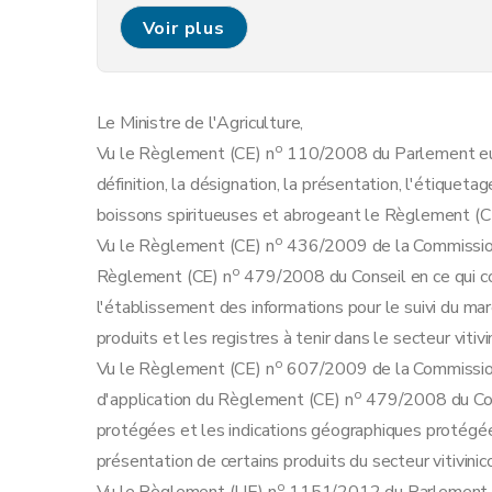
Art. 7
Voir plus
Section 2
Étiquetage et présentation des pr
Art. 8
Art. 9
Le Ministre de l'Agriculture,
Art. 10
o
Vu le Règlement (CE) n
110/2008 du Parlement eur
Art. 11
définition, la désignation, la présentation, l'étiquet
Art. 12
boissons spiritueuses et abrogeant le Règlement (C
Art. 13
o
Vu le Règlement (CE) n
436/2009 de la Commission
Art. 14
o
Règlement (CE) n
479/2008 du Conseil en ce qui conc
Chapitre II
Contrôles et certification
l'établissement des informations pour le suivi du m
Art. 15
produits et les registres à tenir dans le secteur vitivi
Art. 16
o
Vu le Règlement (CE) n
607/2009 de la Commission 
re
Section 1
Dossier de demande de reconnai
o
d'application du Règlement (CE) n
479/2008 du Cons
re
Sous-section 1
Demande de reconnaiss
protégées et les indications géographiques protégées
Art. 17
présentation de certains produits du secteur vitivinic
Art. 18
o