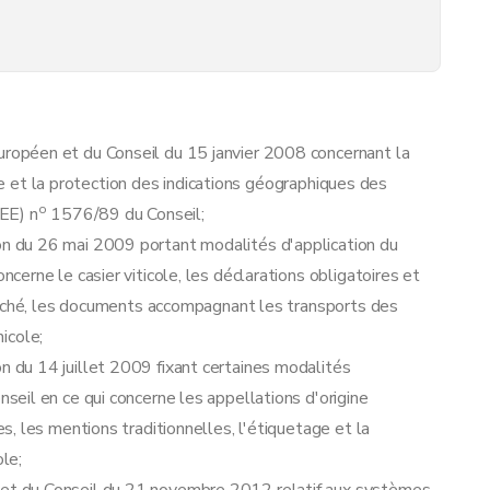
oduits
opéen et du Conseil du 15 janvier 2008 concernant la
age et la protection des indications géographiques des
o
EE) n
1576/89 du Conseil;
 du 26 mai 2009 portant modalités d'application du
erne le casier viticole, les déclarations obligatoires et
arché, les documents accompagnant les transports des
nicole;
du 14 juillet 2009 fixant certaines modalités
ssance
eil en ce qui concerne les appellations d'origine
ance
, les mentions traditionnelles, l'étiquetage et la
ole;