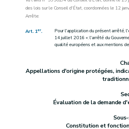
Vu l'avis n
59502/4 du Conseil d'État, donné le 29 jui
des lois sur le Conseil d'État, coordonnées le 12 jan
Arrête:
er
Pour l'application du présent arrêté, 
Art. 1
.
14 juillet 2016 »: l'arrêté du Gouver
qualité européens et aux mentions de 
Cha
Appellations d'origine protégées, indi
traditionn
Sec
Évaluation de la demande d'
Sous-
Constitution et foncti