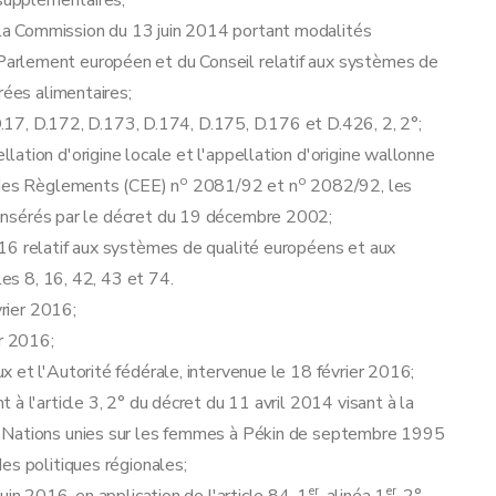
 supplémentaires;
 Commission du 13 juin 2014 portant modalités
station
rlement européen et du Conseil relatif aux systèmes de
rées alimentaires;
 D.17, D.172, D.173, D.174, D.175, D.176 et D.426, 2, 2°;
ation d'origine locale et l'appellation d'origine wallonne
o
o
 des Règlements (CEE) n
2081/92 et n
2082/92, les
 insérés par le décret du 19 décembre 2002;
16 relatif aux systèmes de qualité européens et aux
les 8, 16, 42, 43 et 74.
vrier 2016;
er 2016;
 et l'Autorité fédérale, intervenue le 18 février 2016;
à l'article 3, 2° du décret du 11 avril 2014 visant à la
s Nations unies sur les femmes à Pékin de septembre 1995
es politiques régionales;
er
er