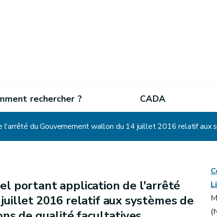
mment rechercher ?
CADA
C
el portant application de l'arrêté
L
uillet 2016 relatif aux systèmes de
M
(
ns de qualité facultatives