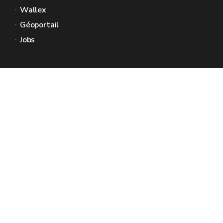
Wallex
Géoportail
Jobs
Nous contacter
Espaces Wallonie
Presse
Introduire une plainte au SPW
Signaler une irrégularité