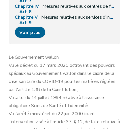
Art. 7
Chapitre IV
Mesures relatives aux centres de formation et d'insertion socioprofessionnelle adaptés visés au chapitre III du Titre IX du Code
Art. 8
Chapitre V
Mesures relatives aux services d'insertion sociale
Art. 9
Chapitre VI
Mesures relatives aux maisons d'accueil, maisons de vie communautaire et abris de nuit
Voir plus
Art. 10
Chapitre VII
Mesures relatives aux services de médiation de dettes
Art. 11
Chapitre VIII
Mesures relatives aux services et dispositifs d'accompagnement des violences entre partenaires et des violences fondées sur le genre
Art. 12
Le Gouvernement wallon,
Chapitre IX
Mesures relatives aux centres régionaux pour l'intégration des personnes étrangères
Vu le décret du 17 mars 2020 octroyant des pouvoirs
Art. 13
Chapitre X
Mesures relatives aux initiatives locales d'intégration des personnes étrangères
spéciaux au Gouvernement wallon dans le cadre de la
Art. 14
crise sanitaire du COVID-19 pour les matières réglées
Chapitre XI
Dispositions finales
Art. 15
par l'article 138 de la Constitution ;
Art. 16
Vu la loi du 14 juillet 1994 relative à l'assurance
obligatoire Soins de Santé et Indemnités ;
Vu l'arrêté ministériel du 22 juin 2000 fixant
l'intervention visée à l'article 37, § 12, de la loi relative à