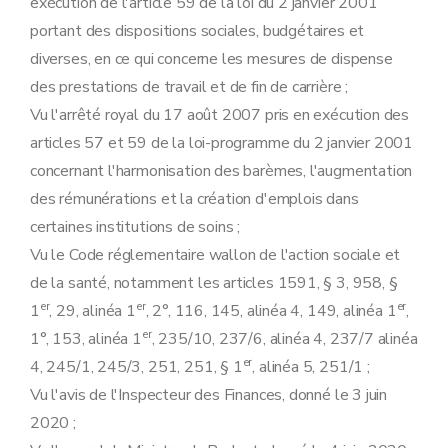
exécution de l'article 59 de la loi du 2 janvier 2001
portant des dispositions sociales, budgétaires et
diverses, en ce qui concerne les mesures de dispense
des prestations de travail et de fin de carrière ;
Vu l'arrêté royal du 17 août 2007 pris en exécution des
articles 57 et 59 de la loi-programme du 2 janvier 2001
concernant l'harmonisation des barèmes, l'augmentation
des rémunérations et la création d'emplois dans
certaines institutions de soins ;
Vu le Code réglementaire wallon de l'action sociale et
de la santé, notamment les articles 1591, § 3, 958, §
er
er
er
1
, 29, alinéa 1
, 2°, 116, 145, alinéa 4, 149, alinéa 1
,
er
1°, 153, alinéa 1
, 235/10, 237/6, alinéa 4, 237/7 alinéa
er
4, 245/1, 245/3, 251, 251, § 1
, alinéa 5, 251/1 ;
Vu l'avis de l'Inspecteur des Finances, donné le 3 juin
2020 ;