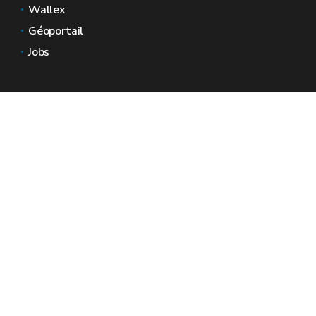
Wallex
Géoportail
Jobs
Nous contacter
Espaces Wallonie
Presse
Introduire une plainte au SPW
Signaler une irrégularité