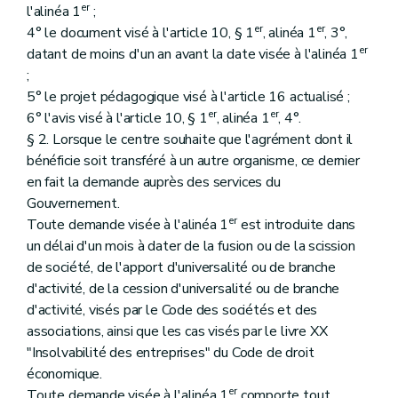
er
l'alinéa 1
;
er
er
4° le document visé à l'article 10, § 1
, alinéa 1
, 3°,
er
datant de moins d'un an avant la date visée à l'alinéa 1
;
5° le projet pédagogique visé à l'article 16 actualisé ;
er
er
6° l'avis visé à l'article 10, § 1
, alinéa 1
, 4°.
§ 2. Lorsque le centre souhaite que l'agrément dont il
bénéficie soit transféré à un autre organisme, ce dernier
en fait la demande auprès des services du
Gouvernement.
er
Toute demande visée à l'alinéa 1
est introduite dans
un délai d'un mois à dater de la fusion ou de la scission
de société, de l'apport d'universalité ou de branche
d'activité, de la cession d'universalité ou de branche
d'activité, visés par le Code des sociétés et des
associations, ainsi que les cas visés par le livre XX
"Insolvabilité des entreprises" du Code de droit
économique.
er
Toute demande visée à l'alinéa 1
comporte tout