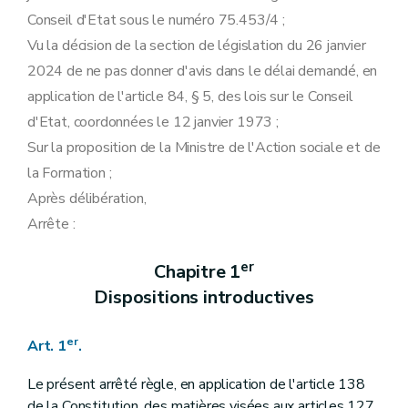
Art. 56
Conseil d'Etat sous le numéro 75.453/4 ;
Art. 57
Sous-section 2
Subsides non-marchands
Vu la décision de la section de législation du 26 janvier
Art. 58
2024 de ne pas donner d'avis dans le délai demandé, en
Art. 59
Art. 60
application de l'article 84, § 5, des lois sur le Conseil
Art. 61
d'Etat, coordonnées le 12 janvier 1973 ;
Art. 62
Sous-section 3
Subsides à l'infrastructure
Sur la proposition de la Ministre de l'Action sociale et de
Art. 63
la Formation ;
Art. 64
Art. 65
Après délibération,
Art. 66
Arrête :
Art. 67
Art. 68
Sous-section 4
Intervention financière au bénéfice du stagiaire
er
Chapitre 1
Art. 69
Dispositions introductives
Art. 70
Art. 71
Art. 72
er
Art. 1
.
Art. 73
Art. 74
Le présent arrêté règle, en application de l'article 138
Art. 75
Art. 76
de la Constitution, des matières visées aux articles 127,