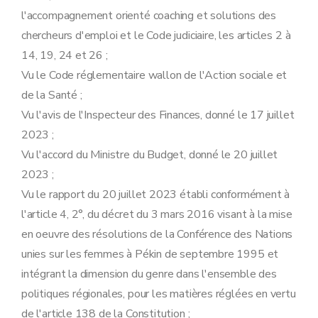
Section 7
Evaluation
l'accompagnement orienté coaching et solutions des
Art. 22
Art. 23
chercheurs d'emploi et le Code judiciaire, les articles 2 à
Art. 24
14, 19, 24 et 26 ;
Art. 25
Art. 26
Vu le Code réglementaire wallon de l'Action sociale et
Chapitre 4
Admission des bénéficiaires au processus d'insertion socioprofessionnelle
de la Santé ;
ère
Section 1
Conditions d'admission
Vu l'avis de l'Inspecteur des Finances, donné le 17 juillet
Art. 27
Art. 28
2023 ;
Section 2
Phase de détermination de projet d'insertion socioprofessionnelle
Vu l'accord du Ministre du Budget, donné le 20 juillet
Art.
2023 ;
Art.
Vu le rapport du 20 juillet 2023 établi conformément à
Art.
Art.
l'article 4, 2°, du décret du 3 mars 2016 visant à la mise
Art.
en oeuvre des résolutions de la Conférence des Nations
Art.
Art.
unies sur les femmes à Pékin de septembre 1995 et
Section 3
Phase de validation de projet d'insertion socioprofessionnelle
intégrant la dimension du genre dans l'ensemble des
Art.
Art.
politiques régionales, pour les matières réglées en vertu
Art.
de l'article 138 de la Constitution ;
Art.