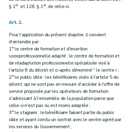
Art. 77
er
er
§ 1
, et 128, § 1
, de celle-ci.
Art. 78
Art. 79
Art. 80
Art. 2.
Art. 81
Art. 82
Pour l'application du présent chapitre, il convient
Art. 83
d'entendre par :
Art. 84
1° le centre de formation et d'insertion
Art. 85
Sous-section 5
Pas de sous-section 5 dans le texte publié au Moniteur belge.
socioprofessionnelle adapté : le centre de formation et
Sous-section 6
Liquidation des subventions et contrôle de leur bonne utilisation
de réadaptation professionnelle spécialisée visé à
l'article 8 du décret et ci-après dénommé " le centre » ;
Art. 86
Art. 87
2° le public cible : les bénéficiaires visés à l'article 5 du
Art. 88
décret, qui ne sont pas en mesure d'accéder à l'offre de
Art. 89
service proposée par les opérateurs de formation
Chapitre 6
Contrôle et évaluation
s'adressant à l'ensemble de la population parce que
Art. 90
Art. 91
celle-ci n'est pas ou est moins adaptée ;
Art. 92
3° le stagiaire : le bénéficiaire faisant partie du public
Art. 93
cible et ayant conclu un contrat avec le centre agréé par
Art. 94
les services du Gouvernement ;
Art. 95