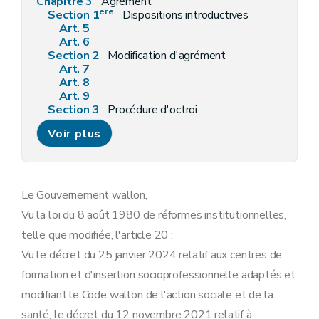
Chapitre 3
Agrément
ère
Section 1
Dispositions introductives
Art. 5
Art. 6
Section 2
Modification d'agrément
Art. 7
Art. 8
Art. 9
Section 3
Procédure d'octroi
Art. 10
Voir plus
Art. 11
Art. 12
Art. 13
Section 4
Sanction
Art. 14
Le Gouvernement wallon,
Section 5
Conditions d'agrément
Vu la loi du 8 août 1980 de réformes institutionnelles,
Art. 15
Art. 16
telle que modifiée, l'article 20 ;
Art. 17
Vu le décret du 25 janvier 2024 relatif aux centres de
Section 6
Obligations des centres agréés
Art. 18
formation et d'insertion socioprofessionnelle adaptés et
Art. 19
modifiant le Code wallon de l'action sociale et de la
Art. 20
Art. 21
santé, le décret du 12 novembre 2021 relatif à