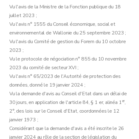
Section 4
Phase de suivi post-formatif
Vu l'avis de la Ministre de la Fonction publique du 18
Art. 40
juillet 2023 ;
Section 5
Informations relatives au stagiaire et examen du service de prévention et de protection au travail
Art. 41
Vu l'avis n° 1555 du Conseil économique, social et
Art. 42
environnemental de Wallonie du 25 septembre 2023 ;
Section 6
Contrat et obligations
Art.
Vu l'avis du Comité de gestion du Forem du 10 octobre
Art. 44
2023 ;
Art. 45
Art. 46
Vu le protocole de négociation n° 855 du 10 novembre
Art. 47
2023 du comité de secteur XVI ;
Art. 48
Vu l'avis n° 65/2023 de l'Autorité de protection des
Art. 49
Art. 50
données, donné le 19 janvier 2024 ;
Art. 51
Vu la demande d'avis au Conseil d'Etat dans un délai de
Chapitre 5
Subventionnement des centres
Section 1
Conditions de subventionnement
er
30 jours, en application de l'article 84, § 1 er, alinéa 1
,
Art. 52
2°, des lois sur le Conseil d'Etat, coordonnées le 12
Section 2
Les subventions
ère
Sous-section 1
Subsides de fonctionnement
janvier 1973 ;
Art. 53
Considérant que la demande d'avis a été inscrite le 26
Art. 54
Art. 55
janvier 2024 au rôle de la section de législation du