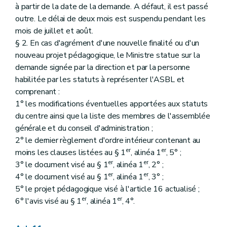
à partir de la date de la demande. A défaut, il est passé
outre. Le délai de deux mois est suspendu pendant les
mois de juillet et août.
§ 2. En cas d'agrément d'une nouvelle finalité ou d'un
nouveau projet pédagogique, le Ministre statue sur la
demande signée par la direction et par la personne
habilitée par les statuts à représenter l'ASBL et
comprenant :
1° les modifications éventuelles apportées aux statuts
du centre ainsi que la liste des membres de l'assemblée
générale et du conseil d'administration ;
2° le dernier règlement d'ordre intérieur contenant au
er
er
moins les clauses listées au § 1
, alinéa 1
, 5° ;
er
er
3° le document visé au § 1
, alinéa 1
, 2° ;
er
er
4° le document visé au § 1
, alinéa 1
, 3° ;
5° le projet pédagogique visé à l'article 16 actualisé ;
er
er
6° l'avis visé au § 1
, alinéa 1
, 4°.