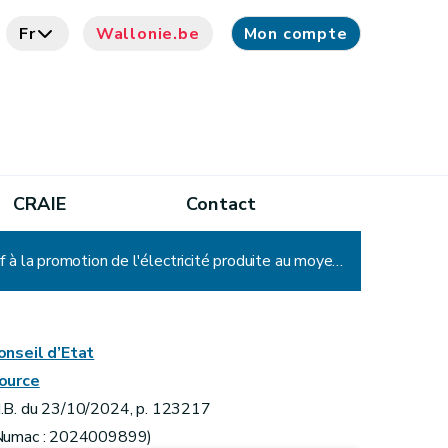
Fr
Wallonie.be
Mon compte
CRAIE
Contact
Arrêté du Gouvernement wallon modifiant l'arrêté du Gouvernement wallon du 30 novembre 2006 relatif à la promotion de l'électricité produite au moyen de sources d'énergie renouvelables ou de cogénération
onseil d’Etat
ource
.B. du 23/10/2024, p. 123217
Numac : 2024009899)