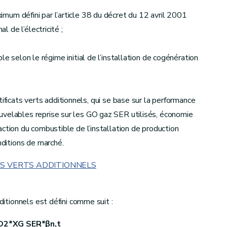
éfini par l’article 38 du décret du 12 avril 2001
al de l’électricité ;
ble selon le régime initial de l’installation de cogénération
ificats verts additionnels, qui se base sur la performance
uvelables reprise sur les GO gaz SER utilisés, économie
fraction du combustible de l’installation de production
nditions de marché.
ATS VERTS ADDITIONNELS
dditionnels est défini comme suit :
O2
*
X
G
SER
*
β
n
,
t