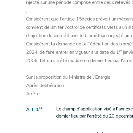
injecté sur une période comprise entre deux relevés
;
Considérant que l'article 15decies prévoit un mécanism
convient de limiter l'octroi de certificats verts à un s
d'injection de biométhane, le biométhane injecté au-de
Considérant la demande de la Fédération des biométha
er
2024, de faire entrer en vigueur à la date du 1
janvi
2006, tel qu'il a été modifié en dernier lieu par l'a
Sur la proposition du Ministre de l'Energie ;
Après délibération,
Arrête :
er
Le champ d'application visé à l'annex
Art. 1
.
dernier lieu par l'arrêté du 20 décem