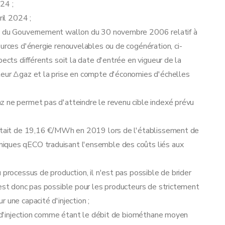
24 ;
ril 2024 ;
té du Gouvernement wallon du 30 novembre 2006 relatif à
ources d'énergie renouvelables ou de cogénération, ci-
pects différents soit la date d'entrée en vigueur de la
teur Δgaz et la prise en compte d'économies d'échelles
z ne permet pas d'atteindre le revenu cible indexé prévu
l était de 19,16 €/MWh en 2019 lors de l'établissement de
iques qECO traduisant l'ensemble des coûts liés aux
 processus de production, il n'est pas possible de brider
'est donc pas possible pour les producteurs de strictement
 une capacité d'injection ;
té d'injection comme étant le débit de biométhane moyen