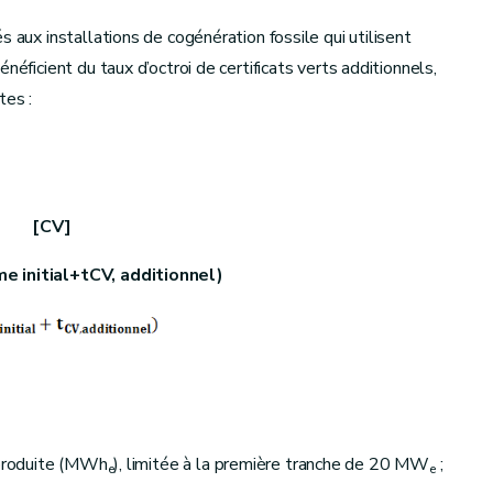
s aux installations de cogénération fossile qui utilisent
néficient du taux d’octroi de certificats verts additionnels,
tes :
]
me
initial
+
t
CV
,
additionnel
)
duite (MWh
), limitée à la première tranche de 20 MW
;
e
e