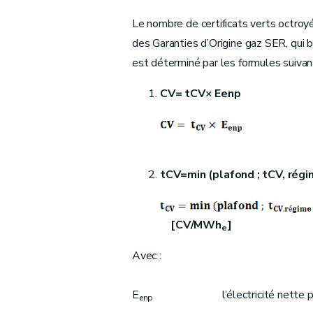
Le nombre de certificats verts octroyé
des Garanties d’Origine gaz SER, qui bé
est déterminé par les formules suivan
CV= tCV×
E
enp
[CV
tCV=min
(
plafond
;
t
CV
,
r
é
gi
[CV/MWh
]
e
Avec :
E
l’électricité nette pro
enp