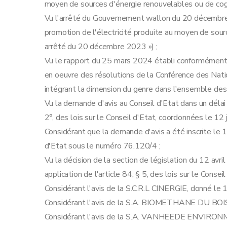
moyen de sources d'énergie renouvelables ou de cogé
Vu l'arrêté du Gouvernement wallon du 20 décembre 
promotion de l'électricité produite au moyen de sour
arrêté du 20 décembre 2023 ») ;
Vu le rapport du 25 mars 2024 établi conformément à 
en oeuvre des résolutions de la Conférence des Nat
intégrant la dimension du genre dans l'ensemble des 
Vu la demande d'avis au Conseil d'Etat dans un délai de
2°, des lois sur le Conseil d'Etat, coordonnées le 12 
Considérant que la demande d'avis a été inscrite le 1
d'Etat sous le numéro 76.120/4 ;
Vu la décision de la section de législation du 12 avr
application de l'article 84, § 5, des lois sur le Conse
Considérant l'avis de la S.C.R.L CINERGIE, donné le 1
Considérant l'avis de la S.A. BIOMETHANE DU BOIS
Considérant l'avis de la S.A. VANHEEDE ENVIRON