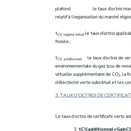
plafond le taux d’octroi maximum d
relatif à l’organisation du marché région
t
le taux d’octroi applica
CV,
régime
initial
fossile ;
t
le taux d’octroi de cert
CV,
additionnel
environnementale du gaz issu de reno
virtuelle supplémentaire de CO
, la 
2
d’électricité verte substitué et les co
3. TAUX D’OCTROI DE CERTIFIC
Le taux d’octroi de certificats verts a
tCV,additionnel
=
Gain
C