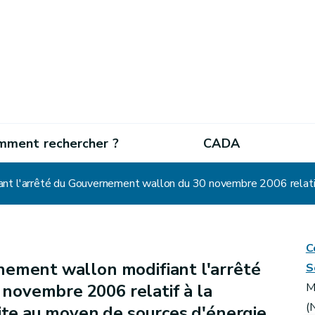
mment rechercher ?
CADA
C
ement wallon modifiant l'arrêté
S
novembre 2006 relatif à la
M
(
uite au moyen de sources d'énergie