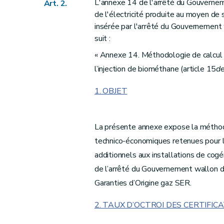
L'annexe 14 de l'arrêté du Gouverne
Art. 2.
de l'électricité produite au moyen de
insérée par l'arrêté du Gouvernement
suit :
« Annexe 14. Méthodologie de calcul du
l’injection de biométhane (article 15
de
1. OBJET
La présente annexe expose la méthodol
technico-économiques retenues pour la
additionnels aux installations de cogén
de l’arrêté du Gouvernement wallon du
Garanties d’Origine gaz SER.
2. TAUX D’OCTROI DES CERTIFIC