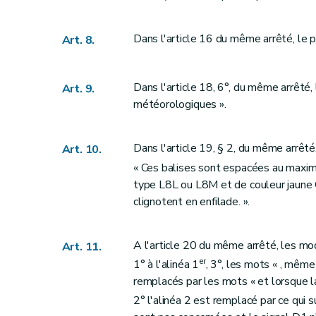
Dans l'article 16 du même arrêté, le 
Art. 8.
Dans l'article 18, 6°, du même arrêté,
Art. 9.
météorologiques ».
Dans l'article 19, § 2, du même arrêté, 
Art. 10.
« Ces balises sont espacées au maximu
type L8L ou L8M et de couleur jaune
clignotent en enfilade. ».
A l'article 20 du même arrêté, les mod
Art. 11.
er
1° à l'alinéa 1
, 3°, les mots « , même 
remplacés par les mots « et lorsque la
2° l'alinéa 2 est remplacé par ce qui su