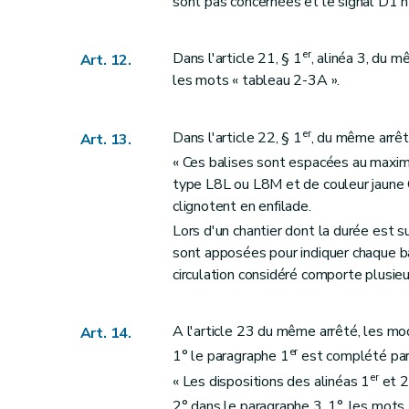
sont pas concernées et le signal D1 n'
er
Dans l'article 21, § 1
, alinéa 3, du 
Art. 12.
les mots « tableau 2-3A ».
er
Dans l'article 22, § 1
, du même arrêté
Art. 13.
« Ces balises sont espacées au maximu
type L8L ou L8M et de couleur jaune
clignotent en enfilade.
Lors d'un chantier dont la durée est s
sont apposées pour indiquer chaque ba
circulation considéré comporte plusieur
A l'article 23 du même arrêté, les mod
Art. 14.
er
1° le paragraphe 1
est complété par 
er
« Les dispositions des alinéas 1
et 2
2° dans le paragraphe 3, 1°, les mot