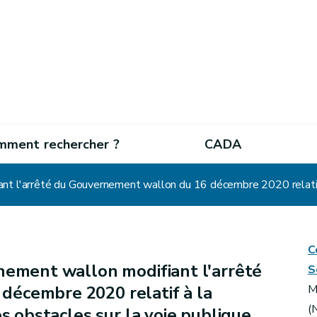
mment rechercher ?
CADA
C
ement wallon modifiant l'arrêté
S
écembre 2020 relatif à la
M
(
es obstacles sur la voie publique