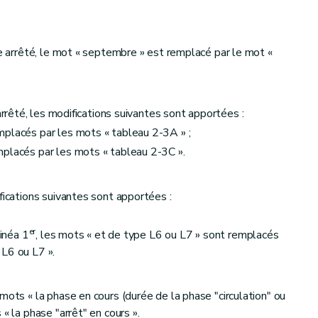
me arrêté, le mot « septembre » est remplacé par le mot «
arrêté, les modifications suivantes sont apportées :
mplacés par les mots « tableau 2-3A » ;
mplacés par les mots « tableau 2-3C ».
fications suivantes sont apportées :
er
linéa 1
, les mots « et de type L6 ou L7 » sont remplacés
 L6 ou L7 ».
mots « la phase en cours (durée de la phase "circulation" ou
« la phase "arrêt" en cours ».