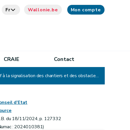
Fr
Wallonie.be
Mon compte
CRAIE
Contact
Arrêté du Gouvernement wallon modifiant l'arrêté du Gouvernement wallon du 16 décembre 2020 relatif à la signalisation des chantiers et des obstacles sur la voie publique
onseil d’Etat
ource
.B. du 18/11/2024, p. 127332
Numac : 2024010381)