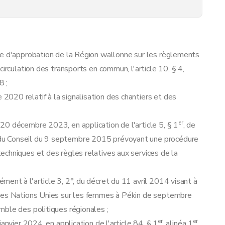
le d'approbation de la Région wallonne sur les règlements
irculation des transports en commun, l'article 10, § 4,
8 ;
020 relatif à la signalisation des chantiers et des
er
20 décembre 2023, en application de l'article 5, § 1
, de
du Conseil du 9 septembre 2015 prévoyant une procédure
echniques et des règles relatives aux services de la
nt à l'article 3, 2°, du décret du 11 avril 2014 visant à
 des Nations Unies sur les femmes à Pékin de septembre
mble des politiques régionales ;
er
er
anvier 2024, en application de l'article 84, § 1
, alinéa 1
,