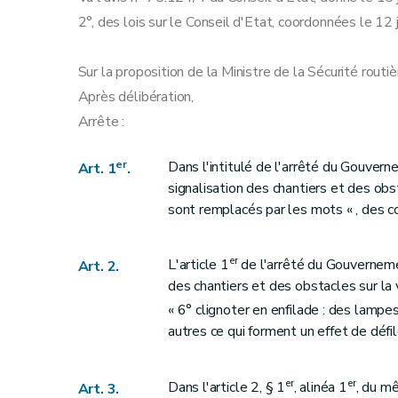
Art. 28
2°, des lois sur le Conseil d'Etat, coordonnées le 12 
Art. 29
Art. 30
Sur la proposition de la Ministre de la Sécurité routiè
Art. 31
Après délibération,
Art. 32
Arrête :
Art. 33
Annexe 1
er
Dans l'intitulé de l'arrêté du Gouver
Art. 1
.
Annexe 2
signalisation des chantiers et des obs
Annexe 3
sont remplacés par les mots « , des c
er
L'article 1
de l'arrêté du Gouverneme
Art. 2.
des chantiers et des obstacles sur la
« 6° clignoter en enfilade : des lampe
autres ce qui forment un effet de défi
er
er
Dans l'article 2, § 1
, alinéa 1
, du m
Art. 3.