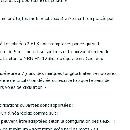
est pas apposé sur le dispositif. ».
même arrêté, les mots « tableau 3-3A » sont remplacés par
, les alinéas 2 et 3 sont remplacés par ce qui suit :
m de 5 m. Une balise sur trois est pourvue d'un feu de
 C1 selon la NBN EN 12352 ou équivalent. Ces feux
upérieure à 7 jours, des marques longitudinales temporaires
nde de circulation déviée ou réduite lorsque le sens de
s voies de circulation. ».
ifications suivantes sont apportées :
un alinéa rédigé comme suit :
 peuvent être adaptées selon la configuration des lieux. » ;
s « de maximum » sont remplacés par les mots « au