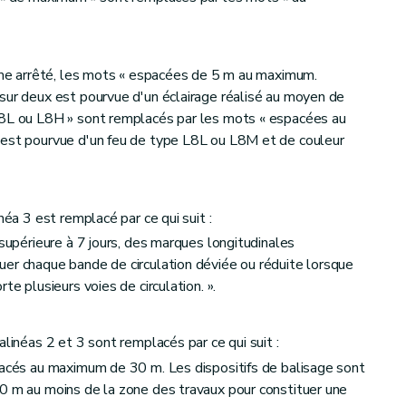
même arrêté, les mots « espacées de 5 m au maximum.
sur deux est pourvue d'un éclairage réalisé au moyen de
L8L ou L8H » sont remplacés par les mots « espacées au
 est pourvue d'un feu de type L8L ou L8M et de couleur
néa 3 est remplacé par ce qui suit :
 supérieure à 7 jours, des marques longitudinales
er chaque bande de circulation déviée ou réduite lorsque
te plusieurs voies de circulation. ».
alinéas 2 et 3 sont remplacés par ce qui suit :
pacés au maximum de 30 m. Les dispositifs de balisage sont
0 m au moins de la zone des travaux pour constituer une