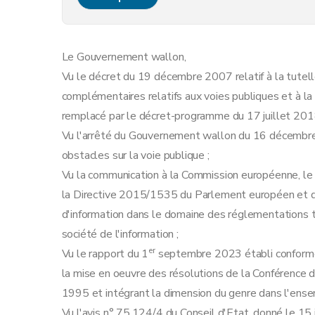
Art. 12
Art. 13
Art. 14
Le Gouvernement wallon,
Art. 15
Vu le décret du 19 décembre 2007 relatif à la tutel
Art. 16
complémentaires relatifs aux voies publiques et à la c
Art. 17
remplacé par le décret-programme du 17 juillet 201
Art. 18
Vu l'arrêté du Gouvernement wallon du 16 décembre 2
Art. 19
obstacles sur la voie publique ;
Art. 20
Vu la communication à la Commission européenne, le 
Art. 21
la Directive 2015/1535 du Parlement européen et 
Art. 22
d'information dans le domaine des réglementations t
Art. 23
société de l'information ;
Art. 24
er
Vu le rapport du 1
septembre 2023 établi conforméme
Art. 25
la mise en oeuvre des résolutions de la Conférence
Art. 26
1995 et intégrant la dimension du genre dans l'ense
Art. 27
Vu l'avis n° 75.124/4 du Conseil d'Etat, donné le 15 j