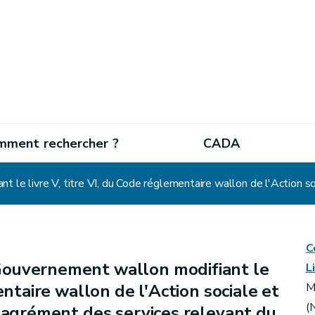
mment rechercher ?
CADA
C
Gouvernement wallon modifiant le
L
entaire wallon de l'Action sociale et
M
(
l'agrément des services relevant du