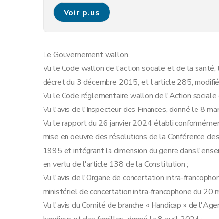
Art. 9
Voir plus
Art. 10
Art. 11
Art. 12
Le Gouvernement wallon,
Chapitre 3
Dispositions finales
Vu le Code wallon de l'action sociale et de la santé, l
Art. 13
décret du 3 décembre 2015, et l'article 285, modifi
Art. 14
Vu le Code réglementaire wallon de l'Action sociale 
Vu l'avis de l'Inspecteur des Finances, donné le 8 ma
Vu le rapport du 26 janvier 2024 établi conformément 
mise en oeuvre des résolutions de la Conférence de
1995 et intégrant la dimension du genre dans l'ense
en vertu de l'article 138 de la Constitution ;
Vu l'avis de l'Organe de concertation intra-francoph
ministériel de concertation intra-francophone du 20 
Vu l'avis du Comité de branche « Handicap » de l'Agen