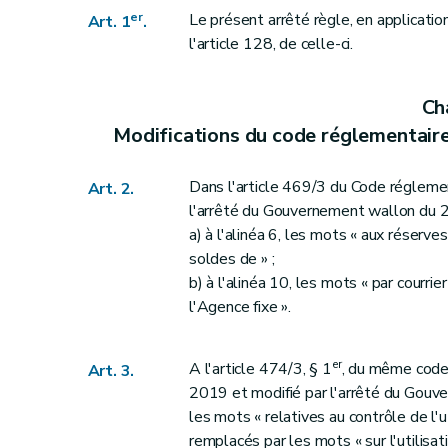
er
Le présent arrêté règle, en application
Art. 1
.
l'article 128, de celle-ci.
Ch
Modifications du code réglementaire 
Dans l'article 469/3 du Code réglement
Art. 2.
l'arrêté du Gouvernement wallon du 25
a) à l'alinéa 6, les mots « aux réserv
soldes de » ;
b) à l'alinéa 10, les mots « par courr
l'Agence fixe ».
er
A l'article 474/3, § 1
, du même code,
Art. 3.
2019 et modifié par l'arrêté du Gouv
les mots « relatives au contrôle de l
remplacés par les mots « sur l'utilis