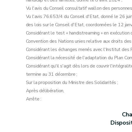
handicap et des familles, donné le 8 avril 2024 ;
Vu l'avis du Conseil consultatif wallon des personne
Vu l'avis 76.653/4 du Conseil d'Etat, donné le 26 juin
des lois sur le Conseil d'Etat, coordonnées le 12 jan
Considérant le test « handistreaming » en exécution de
Convention des Nations unies relative aux droits de
Considérant les échanges menés avec l'Institut des R
Considérant la nécessité de l'adaptation du Plan C
Considérant qu'il s'agit dès lors de couvrir l'intégra
termine au 31 décembre ;
Sur la proposition du Ministre des Solidarités ;
Après délibération,
Arrête :
Cha
Disposi