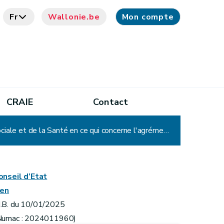
Fr
Wallonie.be
Mon compte
CRAIE
Contact
Arrêté du Gouvernement wallon modifiant le livre V, titre VI, du Code réglementaire wallon de l'Action sociale et de la Santé en ce qui concerne l'agrément des services relevant du secteur du handicap
onseil d’Etat
ien
.B. du 10/01/2025
Numac : 2024011960)