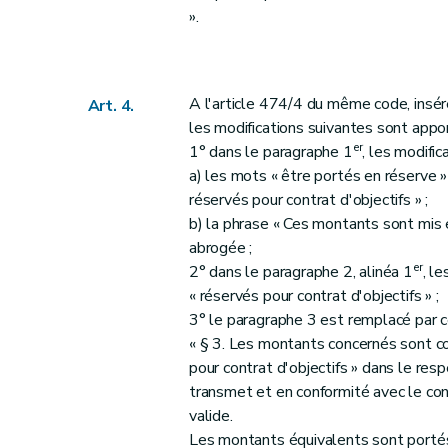
».
A l'article 474/4 du même code, insér
Art. 4.
les modifications suivantes sont appo
er
1° dans le paragraphe 1
, les modifi
a) les mots « être portés en réserve 
réservés pour contrat d'objectifs » ;
b) la phrase « Ces montants sont mis
abrogée ;
er
2° dans le paragraphe 2, alinéa 1
, l
« réservés pour contrat d'objectifs » ;
3° le paragraphe 3 est remplacé par ce
« § 3. Les montants concernés sont c
pour contrat d'objectifs » dans le r
transmet et en conformité avec le cont
valide.
Les montants équivalents sont portés à