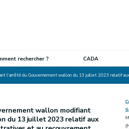
mment rechercher ?
CADA
C
vernement wallon modifiant
S
 du 13 juillet 2023 relatif aux
M
(
stratives et au recouvrement