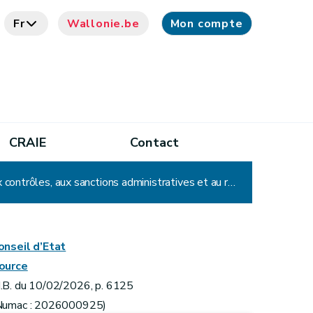
Fr
Wallonie.be
Mon compte
CRAIE
Contact
Arrêté du Gouvernement wallon modifiant l'arrêté du Gouvernement wallon du 13 juillet 2023 relatif aux contrôles, aux sanctions administratives et au recouvrement applicables aux interventions relevant de la politique agricole commune ainsi que dans le cadre de la conditionnalité
onseil d’Etat
ource
.B. du 10/02/2026, p. 6125
Numac : 2026000925)