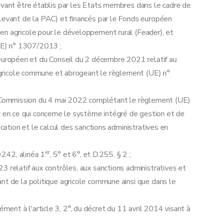
evant être établis par les Etats membres dans le cadre de
elevant de la PAC) et financés par le Fonds européen
en agricole pour le développement rural (Feader), et
E) n° 1307/2013 ;
ropéen et du Conseil du 2 décembre 2021 relatif au
e agricole commune et abrogeant le règlement (UE) n°
Commission du 4 mai 2022 complétant le règlement (UE)
n ce qui concerne le système intégré de gestion et de
ication et le calcul des sanctions administratives en
er
D.242, alinéa 1
, 5° et 6°, et D.255, § 2 ;
3 relatif aux contrôles, aux sanctions administratives et
nt de la politique agricole commune ainsi que dans le
nt à l'article 3, 2°, du décret du 11 avril 2014 visant à