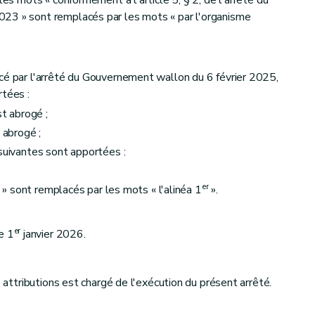
les mots « conformément à l'article 5, § 2, de l'arrêté du
23 » sont remplacés par les mots « par l'organisme
cé par l'arrêté du Gouvernement wallon du 6 février 2025,
rtées :
est abrogé ;
 abrogé ;
 suivantes sont apportées :
er
 2 » sont remplacés par les mots « l'alinéa 1
».
er
e 1
janvier 2026.
s attributions est chargé de l'exécution du présent arrêté.