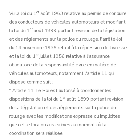
Art. 15
Art. 16
Art. 17
er
Vu la loi du 1
août 1963 relative au permis de conduire
Chapitre IVbis
Prescriptions de sécurité pour les bateaux fluviaux et les bateaux de plaisance, la surveillance et le contrôle du respect des conventions internationales, de la loi et des règlements. (Inséré par L 2007-01-22/44, art. 17; ED : 26-03-2007)
des conducteurs de véhicules automoteurs et modifiant
Art. 17
bis
Art. 17
ter
er
la loi du 1
août 1899 portant revision de la législation
Art. 17
quater
et des réglements sur la police du roulage, l'arrêté-loi
Art. 17
quinquies
Art. 17
sexies
du 14 novembre 1939 relatif à la répression de l'ivresse
Art. 17
septies
er
et la loi du 1
juillet 1956 relative à l'assurance
Art. 17
octies
Art. 17
novies
obligatoire de la responsabilité civile en matière de
Art. 17
decies
véhicules automoteurs, notamment l'article 11 qui
Chapitre V
Appel.
Art. 18
dispose comme suit :
Chapitre VI
Sanctions pénales.
" Article 11. Le Roi est autorisé à coordonner les
Art. 19
er
Art. 20
dispositions de la loi du 1
août 1899 portant revision
Art. 21
de la législation et des règlements sur la police du
Art. 21
bis
roulage avec les modifications expresse ou implicites
Art. 22
Art. 22
bis
que cette loi a ou aura subies au moment où la
Art. 23
coordination sera réalisée.
Art. 24