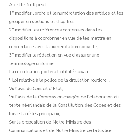
Art. 25
A cette fin, Il peut :
Art. 26
1° modifier l'ordre et la numérotation des articles et les
Art. 27
Art. 27
bis
grouper en sections et chapitres;
Art. 28
2° modifier les références contenues dans les
Chapitre VII
_ Dispositions spéciales pour navires battant pavillon étranger.
Art. 29
dispositions à coordonner en vue de les mettre en
Chapitre VIII
Rétributions.
concordance avec la numérotation nouvelle;
Art. 30
Chapitre IX
_ Dispositions finales.
3° modifier la rédaction en vue d'assurer une
Art. 31
terminologie uniforme.
Art. 32
Art. 32
bis
La coordination portera l'intitulé suivant :
Art. 33
" Loi relative à la police de la circulation routière ".
Art. 34
Art. 35
Vu l'avis du Conseil d'Etat;
Vu l'avis de la Commission chargée de l'élaboration du
texte néerlandais de la Constitution, des Codes et des
lois et arrêtés principaux;
Sur la proposition de Notre Ministre des
Communications et de Notre Ministre de la Justice,