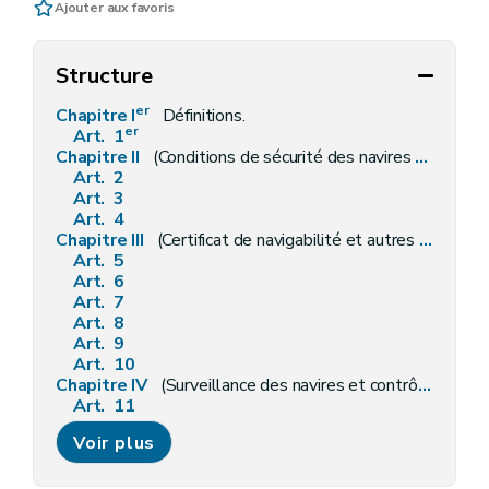
Ajouter aux favoris
Structure
er
Chapitre I
Définitions.
er
Art. 1
Chapitre II
(Conditions de sécurité des navires et des navires de plaisance.) (L 2007-01-22/44, art. 4; ED : 26-03-2007)
Art. 2
Art. 3
Art. 4
Chapitre III
(Certificat de navigabilité et autres certificats pour navires.) (L 2007-01-22/44, art. 8; ED : 26-03-2007)
Art. 5
Art. 6
Art. 7
Art. 8
Art. 9
Art. 10
Chapitre IV
(Surveillance des navires et contrôle de l'application des conventions internationales, de la loi et des règlements.) (L 2007-01-22/44, art. 11; ED : 26-03-2007)
Art. 11
Art. 12
Voir plus
Art. 13
Art. 14