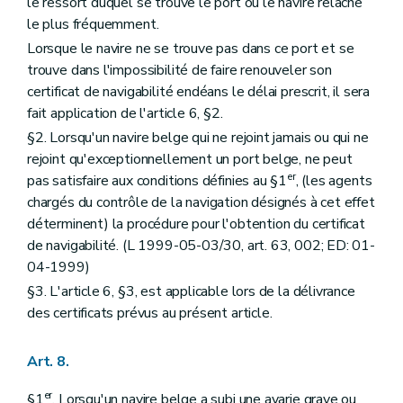
le ressort duquel se trouve le port où le navire relâche
le plus fréquemment.
Lorsque le navire ne se trouve pas dans ce port et se
trouve dans l'impossibilité de faire renouveler son
certificat de navigabilité endéans le délai prescrit, il sera
fait application de l'article 6, §2.
§2. Lorsqu'un navire belge qui ne rejoint jamais ou qui ne
rejoint qu'exceptionnellement un port belge, ne peut
er
pas satisfaire aux conditions définies au §1
, (les agents
chargés du contrôle de la navigation désignés à cet effet
déterminent) la procédure pour l'obtention du certificat
de navigabilité. (L 1999-05-03/30, art. 63, 002; ED: 01-
04-1999)
§3. L'article 6, §3, est applicable lors de la délivrance
des certificats prévus au présent article.
Art. 8.
er
§1
. Lorsqu'un navire belge a subi une avarie grave ou