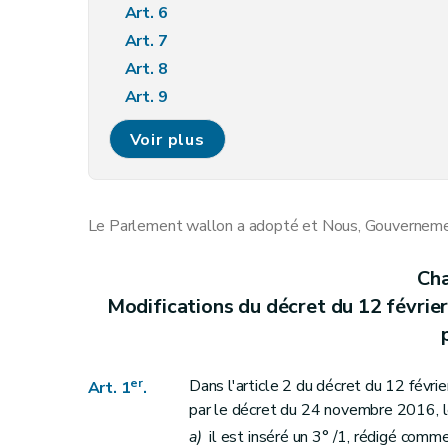
Art. 6
Art. 7
Art. 8
Art. 9
Art. 10
Voir plus
Art. 11
Art. 12
Art. 13
Le Parlement wallon a adopté et Nous, Gouvernement
Art. 14
Art. 15
Cha
Chapitre II
Modifications du décret du 12 février 2004 relatif aux commissaire
Modifications du décret du 12 février
Art. 16
Art. 17
Art. 18
er
Dans l'article 2 du décret du 12 févrie
Art. 1
.
Art. 19
par le décret du 24 novembre 2016, l
Art. 20
a)
il est inséré un 3° /1, rédigé comme