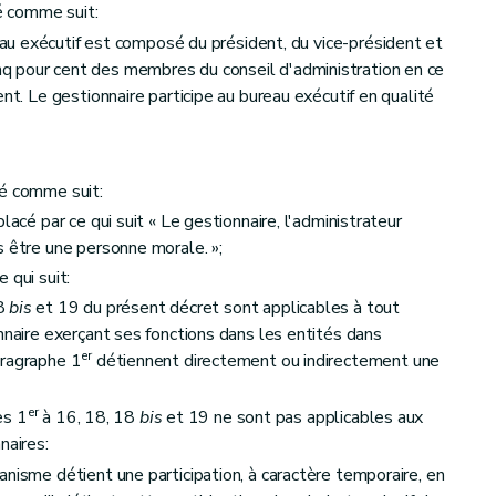
é comme suit:
reau exécutif est composé du président, du vice-président et
 pour cent des membres du conseil d'administration en ce
ent. Le gestionnaire participe au bureau exécutif en qualité
ié comme suit:
lacé par ce qui suit « Le gestionnaire, l'administrateur
s être une personne morale. »;
 qui suit:
18
bis
et 19 du présent décret sont applicables à tout
nnaire exerçant ses fonctions dans les entités dans
er
aragraphe 1
détiennent directement ou indirectement une
er
les 1
à 16, 18, 18
bis
et 19 ne sont pas applicables aux
naires:
nisme détient une participation, à caractère temporaire, en