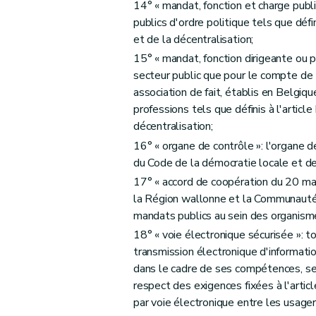
14° « mandat, fonction et charge publi
Art. 36
publics d'ordre politique tels que défi
Art. 37
et de la décentralisation;
15° « mandat, fonction dirigeante ou p
secteur public que pour le compte de
association de fait, établis en Belgiqu
professions tels que définis à l'artic
décentralisation;
16° « organe de contrôle »: l'organe de
du Code de la démocratie locale et de 
17° « accord de coopération du 20 ma
la Région wallonne et la Communauté f
mandats publics au sein des organisme
18° « voie électronique sécurisée »: 
transmission électronique d'informati
dans le cadre de ses compétences, s
respect des exigences fixées à l'arti
par voie électronique entre les usage