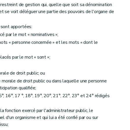
ne restreint de gestion qui, quelle que soit sa dénomination
 et se voit déléguer une partie des pouvoirs de l'organe de
 sont apportées:
é par le mot « nominatives »;
 mots « personne concernée » et les mots « dont le
lacés par le mot « sont »;
ale de droit public; ou
 morale de droit public ou dans laquelle une personne
icipation qualifiée;
°, 16°, 17 °, 18°, 19°, 20°, 21°, 22°, 23° et 24° rédigés
a fonction exercé par l'administrateur public, le
 d'un organisme et qui lui a été confié par ou sur
issu;