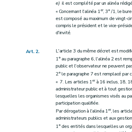
e)
il est complété par un alinéa rédig
er
« Concernant l'alinéa 1
, 3° /1, le bu
est composé au maximum de vingt-cinq
compris le président et le vice-présid
d'invité.
L'article 3 du même décret est modif
Art. 2.
1° au paragraphe 6, l'alinéa 2 est remp
public et l'observateur ne peuvent pa
2° le paragraphe 7 est remplacé par ce
er
« 7. Les articles 1
à 16 inclus, 18, 
administrateur public et à tout gestio
lesquelles les organismes visés au p
participation qualifiée.
er
Par dérogation à l'alinéa 1
, les artic
administrateurs publics et aux gestion
1° des entités dans lesquelles un orga