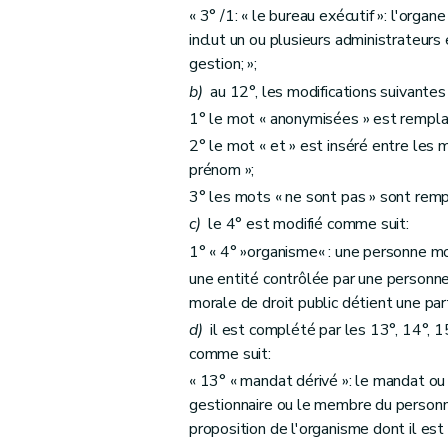
Art. 21
« 3° /1: « le bureau exécutif »: l'orga
inclut un ou plusieurs administrateurs
Art. 22
gestion; »;
Art. 23
b)
au 12°, les modifications suivantes
Art. 24
1° le mot « anonymisées » est remplac
Art. 25
2° le mot « et » est inséré entre les
Art. 26
prénom »;
Art. 27
3° les mots « ne sont pas » sont remp
Art. 28
c)
le 4° est modifié comme suit:
Art. 29
1° « 4° »organisme« : une personne mor
Art. 30
une entité contrôlée par une personne
Chapitre III
Dispositions transitoires
morale de droit public détient une part
Art. 31
d)
il est complété par les 13°, 14°, 15
Art. 32
comme suit:
Art. 33
« 13° « mandat dérivé »: le mandat ou l
Art. 34
gestionnaire ou le membre du personnel
proposition de l'organisme dont il est 
Art. 35