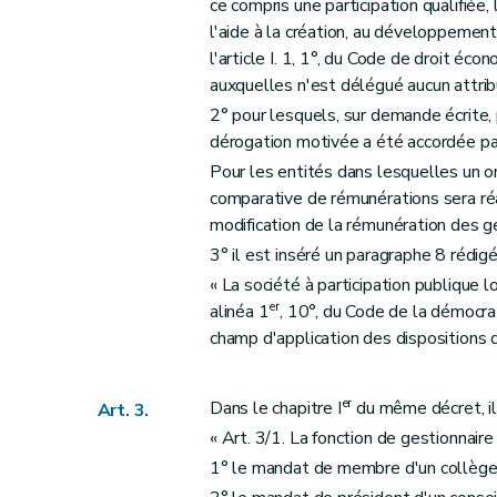
ce compris une participation qualifiée, 
l'aide à la création, au développement
l'article I. 1, 1°, du Code de droit éc
auxquelles n'est délégué aucun attrib
2° pour lesquels, sur demande écrite,
dérogation motivée a été accordée p
Pour les entités dans lesquelles un or
comparative de rémunérations sera ré
modification de la rémunération des ge
3° il est inséré un paragraphe 8 rédig
« La société à participation publique lo
er
alinéa 1
, 10°, du Code de la démocrat
champ d'application des dispositions d
er
Dans le chapitre I
du même décret, il 
Art. 3.
« Art. 3/1. La fonction de gestionnair
1° le mandat de membre d'un collège 