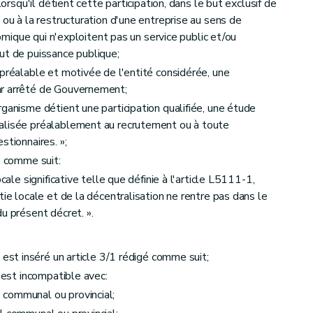
lorsqu'il détient cette participation, dans le but exclusif de
 ou à la restructuration d'une entreprise au sens de
onomique qui n'exploitent pas un service public et/ou
ut de puissance publique;
 préalable et motivée de l'entité considérée, une
ar arrêté de Gouvernement;
ganisme détient une participation qualifiée, une étude
alisée préalablement au recrutement ou à toute
stionnaires. »;
é comme suit:
cale significative telle que définie à l'article L5111-1,
ie locale et de la décentralisation ne rentre pas dans le
u présent décret. ».
est inséré un article 3/1 rédigé comme suit;
e est incompatible avec:
communal ou provincial;