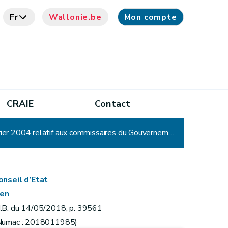
Fr
Wallonie.be
Mon compte
CRAIE
Contact
Décret modifiant les décrets des 12 février 2004 relatif au statut de l'administrateur public et du 12 février 2004 relatif aux commissaires du Gouvernement et aux missions de contrôle des réviseurs au sein des organismes d'intérêt public, visant à renforcer la gouvernance et l'éthique au sein des organismes wallons
onseil d’Etat
ien
.B. du 14/05/2018, p. 39561
Numac : 2018011985)