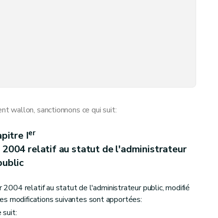
 wallon, sanctionnons ce qui suit:
er
pitre I
s du Gouvernement et aux missions de contrôle des réviseurs au sein des organismes d'intérêt public
 2004 relatif au statut de l'administrateur
public
r 2004 relatif au statut de l'administrateur public, modifié
es modifications suivantes sont apportées:
 suit: