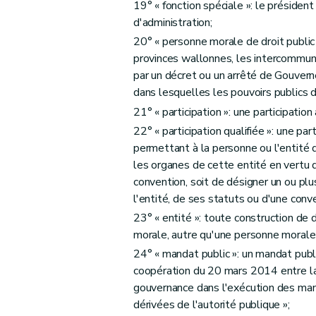
19° « fonction spéciale »: le présiden
d'administration;
20° « personne morale de droit public
provinces wallonnes, les intercommu
par un décret ou un arrêté de Gouvern
dans lesquelles les pouvoirs publics d
21° « participation »: une participation
22° « participation qualifiée »: une par
permettant à la personne ou l'entité q
les organes de cette entité en vertu de
convention, soit de désigner un ou plus
l'entité, de ses statuts ou d'une conv
23° « entité »: toute construction de d
morale, autre qu'une personne morale 
24° « mandat public »: un mandat public
coopération du 20 mars 2014 entre la
gouvernance dans l'exécution des man
dérivées de l'autorité publique »;