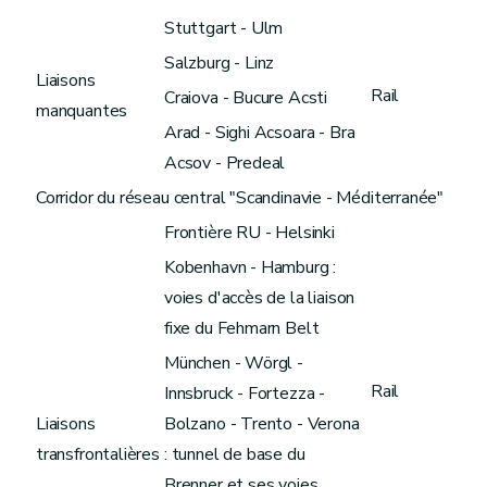
Stuttgart - Ulm
Salzburg - Linz
Liaisons
Rail
Craiova - Bucure Acsti
manquantes
Arad - Sighi Acsoara - Bra
Acsov - Predeal
Corridor du réseau central "Scandinavie - Méditerranée"
Frontière RU - Helsinki
Kobenhavn - Hamburg :
voies d'accès de la liaison
fixe du Fehmarn Belt
München - Wörgl -
Rail
Innsbruck - Fortezza -
Liaisons
Bolzano - Trento - Verona
transfrontalières
: tunnel de base du
Brenner et ses voies