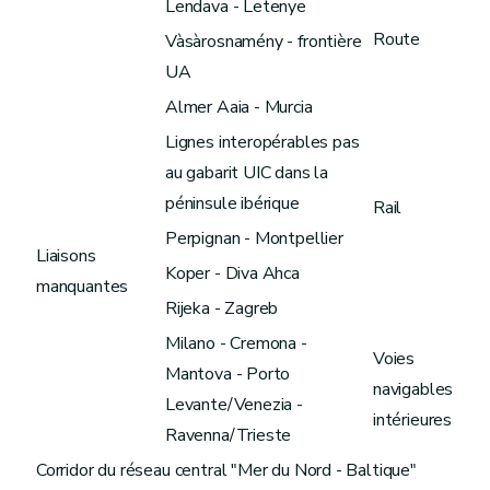
Lendava - Letenye
Route
Vàsàrosnamény - frontière
UA
Almer Aaia - Murcia
Lignes interopérables pas
au gabarit UIC dans la
péninsule ibérique
Rail
Perpignan - Montpellier
Liaisons
Koper - Diva Ahca
manquantes
Rijeka - Zagreb
Milano - Cremona -
Voies
Mantova - Porto
navigables
Levante/Venezia -
intérieures
Ravenna/Trieste
Corridor du réseau central "Mer du Nord - Baltique"