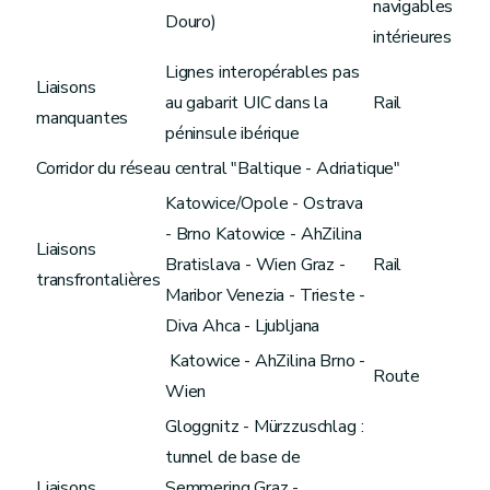
navigables
Douro)
intérieures
Lignes interopérables pas
Liaisons
au gabarit UIC dans la
Rail
manquantes
péninsule ibérique
Corridor du réseau central "Baltique - Adriatique"
Katowice/Opole - Ostrava
- Brno Katowice - AhZilina
Liaisons
Bratislava - Wien Graz -
Rail
transfrontalières
Maribor Venezia - Trieste -
Diva Ahca - Ljubljana
Katowice - AhZilina Brno -
Route
Wien
Gloggnitz - Mürzzuschlag :
tunnel de base de
Liaisons
Semmering Graz -