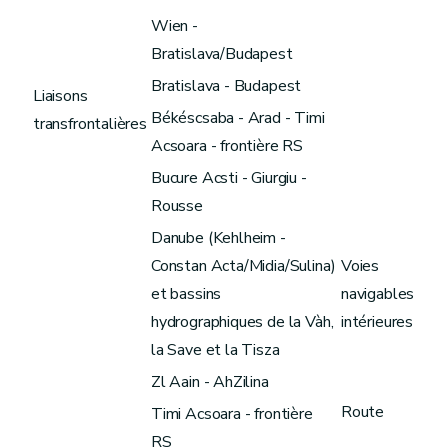
Wien -
Bratislava/Budapest
Bratislava - Budapest
Liaisons
Békéscsaba - Arad - Timi
transfrontalières
Acsoara - frontière RS
Bucure Acsti - Giurgiu -
Rousse
Danube (Kehlheim -
Constan Acta/Midia/Sulina)
Voies
et bassins
navigables
hydrographiques de la Vàh,
intérieures
la Save et la Tisza
Zl Aain - AhZilina
Route
Timi Acsoara - frontière
RS