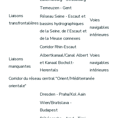
Terneuzen - Gent
Liaisons
Réseau Seine - Escaut et
Voies
transfrontalières
bassins hydrographiques
navigables
de la Seine, de l'Escaut et
intérieures
de la Meuse connexes
Corridor Rhin-Escaut
Albertkanaal/Canal Albert
Voies
Liaisons
et Kanaal Bocholt-
navigables
manquantes
Herentals
intérieures
Corridor du réseau central "Orient/Méditerranée
orientale"
Dresden - Praha/Kol Aain
Wien/Bratislava -
Budapest