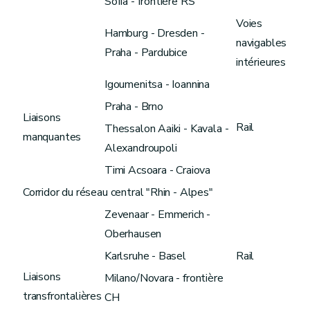
Sofia - frontière RS
Voies
Hamburg - Dresden -
navigables
Praha - Pardubice
intérieures
Igoumenitsa - Ioannina
Praha - Brno
Liaisons
Rail
Thessalon Aaiki - Kavala -
manquantes
Alexandroupoli
Timi Acsoara - Craiova
Corridor du réseau central "Rhin - Alpes"
Zevenaar - Emmerich -
Oberhausen
Karlsruhe - Basel
Rail
Liaisons
Milano/Novara - frontière
transfrontalières
CH