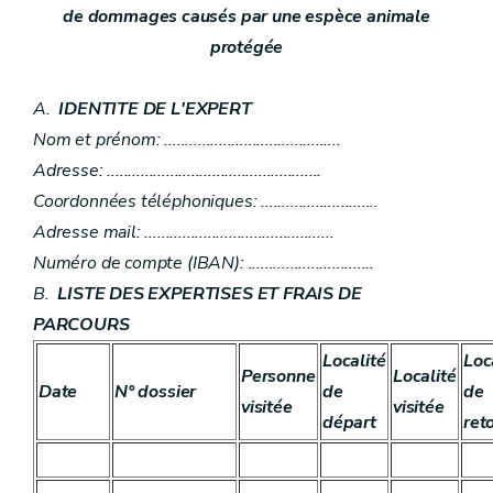
de dommages causés par une espèce animale
protégée
A.
IDENTITE DE L'EXPERT
Nom et prénom: ..........................................
Adresse: ...................................................
Coordonnées téléphoniques: ............................
Adresse mail: .............................................
Numéro de compte (IBAN): ..............................
B.
LISTE DES EXPERTISES ET FRAIS DE
PARCOURS
Localité
Loc
Personne
Localité
Date
N° dossier
de
de
visitée
visitée
départ
ret