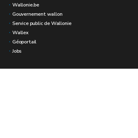
Wallonie.be
Gouvernement wallon
Service public de Wallonie
Wallex
Géoportail
Jobs
Nous contacter
Espaces Wallonie
Presse
Introduire une plainte au SPW