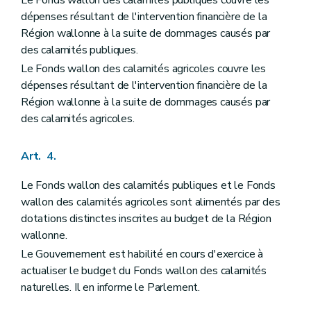
Art. 74
dépenses résultant de l'intervention financière de la
Art. 75
Art. 76
Région wallonne à la suite de dommages causés par
Art. 77
des calamités publiques.
Art. 78
Le Fonds wallon des calamités agricoles couvre les
Art. 79
dépenses résultant de l'intervention financière de la
Art. 80
Art. 81
Région wallonne à la suite de dommages causés par
Art. 82
des calamités agricoles.
Art. 83
Art. 84
Art. 85
Art. 4.
Art. 86
Art. 87
Le Fonds wallon des calamités publiques et le Fonds
Art. 88
wallon des calamités agricoles sont alimentés par des
Art. 89
Art. 90
dotations distinctes inscrites au budget de la Région
Art. 91
wallonne.
Art. 92
Le Gouvernement est habilité en cours d'exercice à
Art. 93
Art. 94
actualiser le budget du Fonds wallon des calamités
Art. 95
naturelles. Il en informe le Parlement.
Art. 96
Art. 97