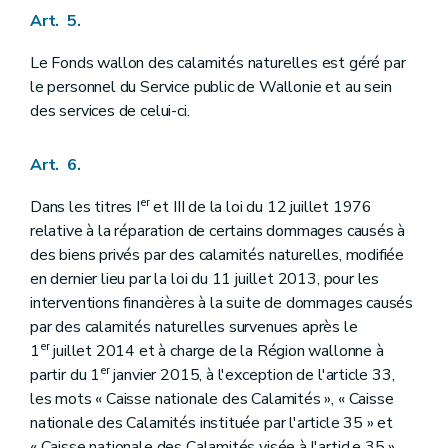
Art. 98
Art. 5.
Art. 99
Art. 100
Le Fonds wallon des calamités naturelles est géré par
Section 3
Modifications apportées au décret du 5 décembre 2008 relatif à la gestion des sols
le personnel du Service public de Wallonie et au sein
Art. 101
des services de celui-ci.
Art. 102
Section 4
Modifications apportées au décret fiscal du 22 mars 2007 favorisant la prévention et la valorisation des déchets en Région wallonne et portant modification du décret du 6 mai 1999 relatif à l'établissement, au recouvrement et au contentieux en matière de taxes régionales directes
Art. 103
Art. 6.
Art. 104
Art. 105
er
Dans les titres I
et III de la loi du 12 juillet 1976
Art. 106
Art. 107
relative à la réparation de certains dommages causés à
Art. 108
des biens privés par des calamités naturelles, modifiée
Art. 109
en dernier lieu par la loi du 11 juillet 2013, pour les
Art. 110
Art. 111
interventions financières à la suite de dommages causés
Art. 112
par des calamités naturelles survenues après le
Art. 113
er
1
juillet 2014 et à charge de la Région wallonne à
Art. 114
er
partir du 1
janvier 2015, à l'exception de l'article 33,
Art. 115
Art. 116
les mots « Caisse nationale des Calamités », « Caisse
Chapitre VI
Mesures apportées en matière d'aménagement du territoire
nationale des Calamités instituée par l'article 35 » et
Art. 117
« Caisse nationale des Calamités visée à l'article 35 »