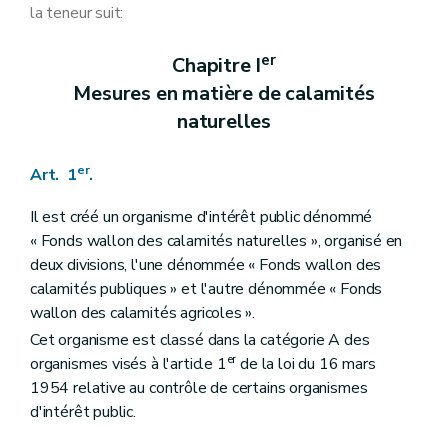
Art. 27
la teneur suit:
Art. 28
Art. 29
er
Chapitre I
Art. 30
Art. 31
Mesures en matière de calamités
Art. 32
naturelles
Art. 33
Art. 34
Art. 35
er
Art. 1
.
Art. 36
Art. 37
Il est créé un organisme d'intérêt public dénommé
Art. 38
Art. 39
« Fonds wallon des calamités naturelles », organisé en
Art. 40
deux divisions, l'une dénommée « Fonds wallon des
Art. 41
calamités publiques » et l'autre dénommée « Fonds
Art. 42
wallon des calamités agricoles ».
Art. 43
Art. 44
Cet organisme est classé dans la catégorie A des
Art. 45
er
organismes visés à l'article 1
de la loi du 16 mars
Art. 46
1954 relative au contrôle de certains organismes
Art. 47
Art. 48
d'intérêt public.
Art. 49