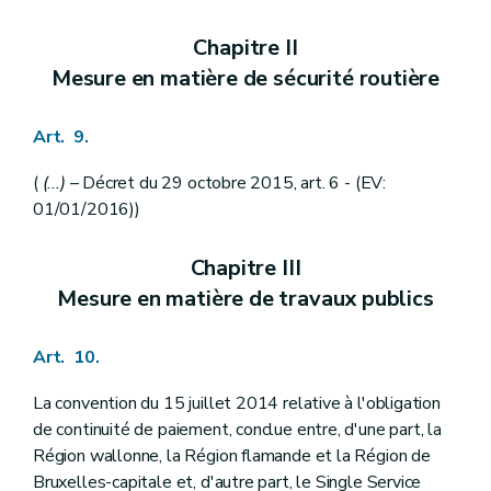
Art. 136
Section 3
Abrogation du décret du 17 janvier 2008 portant création d'un éco-bonus sur les émissions de CO2 par les véhicules automobiles des personnes physiques
Chapitre II
Art. 137
Mesure en matière de sécurité routière
Art. 138
Section 4
Modification du Code des taxes assimilées aux impôts sur les revenus
Art. 139
Art. 9.
Art. 140
Art. 141
Art. 142
(
(...)
– Décret du 29 octobre 2015, art. 6 - (EV:
Section 5
Modification du Code des droits d'enregistrement, d'hypothèque et de greffe
01/01/2016))
Art. 143
Section 6
Dispositions relatives aux taxes sur les mâts, pylônes et antennes
Chapitre III
Art. 144
Art. 145
Mesure en matière de travaux publics
Art. 146
Art. 147
Art. 148
Art. 10.
Art. 149
Art. 150
La convention du 15 juillet 2014 relative à l'obligation
Art. 151
de continuité de paiement, conclue entre, d'une part, la
Section 7
Dispositions relatives aux sites d'activité économique désaffectés
Art. 152
Région wallonne, la Région flamande et la Région de
Art. 153
Bruxelles-capitale et, d'autre part, le Single Service