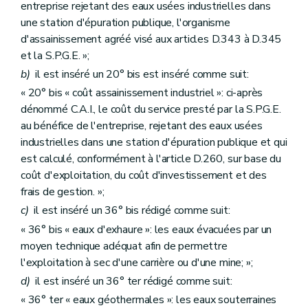
entreprise rejetant des eaux usées industrielles dans
une station d'épuration publique, l'organisme
d'assainissement agréé visé aux articles D.343 à D.345
et la S.P.G.E. »;
b)
il est inséré un 20° bis est inséré comme suit:
« 20° bis « coût assainissement industriel »: ci-après
dénommé C.A.I., le coût du service presté par la S.P.G.E.
au bénéfice de l'entreprise, rejetant des eaux usées
industrielles dans une station d'épuration publique et qui
est calculé, conformément à l'article D.260, sur base du
coût d'exploitation, du coût d'investissement et des
frais de gestion. »;
c)
il est inséré un 36° bis rédigé comme suit:
« 36° bis « eaux d'exhaure »: les eaux évacuées par un
moyen technique adéquat afin de permettre
l'exploitation à sec d'une carrière ou d'une mine; »;
d)
il est inséré un 36° ter rédigé comme suit:
« 36° ter « eaux géothermales »: les eaux souterraines