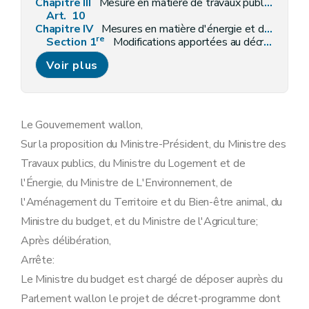
Chapitre III
Mesure en matière de travaux publics
Art. 10
Chapitre IV
Mesures en matière d'énergie et de logement
re
Section 1
Modifications apportées au décret du 12 avril 2001 relatif à l'organisation du marché régional de l'électricité
Art. 11
Voir plus
Section 2
Modifications aux dispositions du Code des impôts sur les revenus
Art. 12
Art. 13
Art. 14
Art. 15
Le Gouvernement wallon,
Art. 16
Sur la proposition du Ministre-Président, du Ministre des
Art. 17
Chapitre V
Mesures en matière d'environnement
Travaux publics, du Ministre du Logement et de
re
e
r
Section 1
Modifications apportées au Livre I
du Co
l'Énergie, du Ministre de L'Environnement, de
Art. 18
Art. 19
l'Aménagement du Territoire et du Bien-être animal, du
Art. 20
Ministre du budget, et du Ministre de l'Agriculture;
Art. 21
Section 2
Modifications apportées au Livre II du Code de l'Environnement contenant le Code de l'Eau
Après délibération,
Art. 22
Arrête:
Art. 23
Art. 24
Le Ministre du budget est chargé de déposer auprès du
Art. 25
Parlement wallon le projet de décret-programme dont
Art. 26