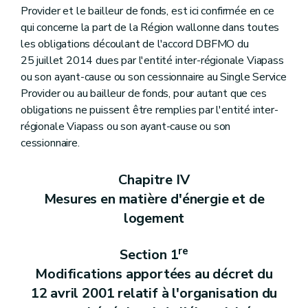
Art. 154
Provider et le bailleur de fonds, est ici confirmée en ce
Art. 155
qui concerne la part de la Région wallonne dans toutes
Art. 156
Art. 157
les obligations découlant de l'accord DBFMO du
Chapitre X
Entrée en vigueur
25 juillet 2014 dues par l'entité inter-régionale Viapass
Art. 158
ou son ayant-cause ou son cessionnaire au Single Service
Annexe
Provider ou au bailleur de fonds, pour autant que ces
Annexe
Annexe
obligations ne puissent être remplies par l'entité inter-
régionale Viapass ou son ayant-cause ou son
cessionnaire.
Chapitre IV
Mesures en matière d'énergie et de
logement
re
Section 1
Modifications apportées au décret du
12 avril 2001 relatif à l'organisation du