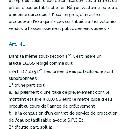
par »producteurs d'eau potabilisable« : les titulaires de
prises d'eau potabilisable en Région wallonne ou toute
personne qui acquiert l'eau, en gros, d'un autre
producteur d'eau qui n'a pas contribué, sur les volumes
vendus, à l'assainissement public des eaux usées. ».
Art. 41.
re
Dans la même sous-section 1
, il est inséré un
article D.255 rédigé comme suit:
er
« Art. D.255.§1
. Les prises d'eau potabilisable sont
subordonnées:
1° d'une part, soit:
a)
au paiement d'une taxe de prélèvement dont le
montant est fixé à 0,0756 euro le mètre cube d'eau
produit au cours de l'année de prélèvement;
b)
à la conclusion d'un contrat de service de protection
de l'eau potabilisable avec la S.P.G.E.;
2° d'autre part, soit à: