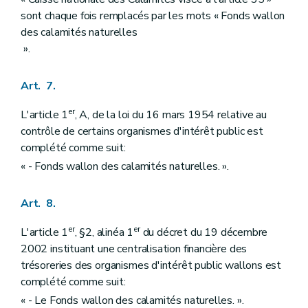
Art. 117/1
sont chaque fois remplacés par les mots « Fonds wallon
Chapitre VII
Mesures en matière en matière de bien-être animal
Art. 118
des calamités naturelles
Art. 119
».
Art. 120
Art. 121
Art. 122
Art. 7.
Art. 123
Art. 124
er
L'article 1
, A, de la loi du 16 mars 1954 relative au
Art. 125
contrôle de certains organismes d'intérêt public est
Art. 126
complété comme suit:
Art. 127
Art. 128
« - Fonds wallon des calamités naturelles. ».
Chapitre VIII
Mesures apportées en matière d'agriculture
Art. 129
Art. 130
Art. 8.
Art. 131
Chapitre IX
Mesures en matière fiscale
er
er
L'article 1
, §2, alinéa 1
du décret du 19 décembre
re
Section 1
Introduction d'une taxe régionale additionnelle à l'impôt des personnes physiques
2002 instituant une centralisation financière des
Art. 132
Art. 133
trésoreries des organismes d'intérêt public wallons est
Section 2
Modification du décret du 6 mai 1999 relatif à l'établissement, au recouvrement et au contentieux en matière de taxes régionales wallonnes, en ce qui concerne le délai d'imposition et d'exigibilité des taxes
complété comme suit:
Art. 134
« - Le Fonds wallon des calamités naturelles. ».
Art. 135