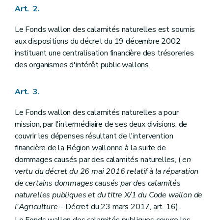
Art. 50
Art. 2.
Art. 51
Art. 52
Art. 53
Le Fonds wallon des calamités naturelles est soumis
Art. 54
aux dispositions du décret du 19 décembre 2002
Art. 55
instituant une centralisation financière des trésoreries
Art. 56
des organismes d'intérêt public wallons.
Art. 57
Art. 58
Art. 59
Art. 3.
Art. 60
Art. 61
Le Fonds wallon des calamités naturelles a pour
Art. 62
Art. 63
mission, par l'intermédiaire de ses deux divisions, de
Art. 64
couvrir les dépenses résultant de l'intervention
Art. 65
financière de la Région wallonne à la suite de
Art. 66
Art. 67
dommages causés par des calamités naturelles, (
en
Art. 68
vertu du décret du 26 mai 2016 relatif à la réparation
Art. 69
de certains dommages causés par des calamités
Art. 70
naturelles publiques et du titre X/1 du Code wallon de
Art. 71
Art. 72
l'Agriculture
– Décret du 23 mars 2017, art. 16) .
Art. 73
Le Fonds wallon des calamités publiques couvre les