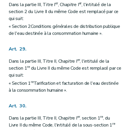
er
er
Dans la partie III, Titre I
, Chapitre I
, l'intitulé de la
section 2 du Livre II du même Code est remplacé par ce
qui suit:
« Section 2Conditions générales de distribution publique
de l'eau destinée à la consommation humaine ».
Art. 29.
er
Dans la partie III, Titre II, Chapitre I
, l'intitulé de la
re
section 1
du Livre II du même Code est remplacé par ce
qui suit:
re
« Section 1
Tarification et facturation de l'eau destinée
à la consommation humaine ».
Art. 30.
er
re
Dans la partie III, Titre II, Chapitre I
, section 1
, du
re
Livre II du même Code, l'intitulé de la sous-section 1