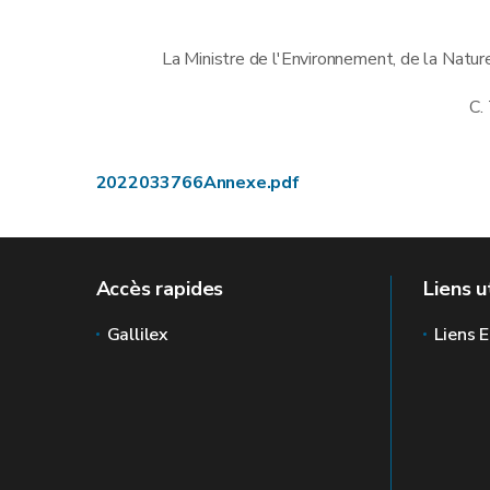
La Ministre de l'Environnement, de la Nature
C.
2022033766Annexe.pdf
Accès rapides
Liens u
Gallilex
Liens E