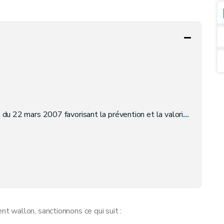
n Région wallonne et portant modification du décret du 6 mai 1999 relatif à l'établissement, au recouvrement et au contentieux en matière de taxes régionales directes
 wallon, sanctionnons ce qui suit :