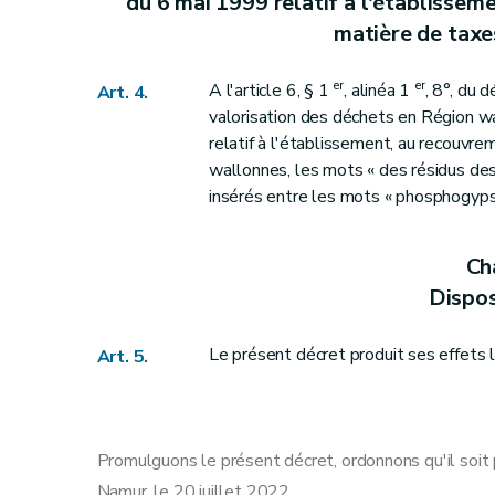
du 6 mai 1999 relatif à l'établissem
matière de taxe
er
er
A l'article 6, § 1
, alinéa 1
, 8°, du 
Art. 4.
valorisation des déchets en Région w
relatif à l'établissement, au recouvr
wallonnes, les mots « des résidus des
insérés entre les mots « phosphogypse
Ch
Dispos
Le présent décret produit ses effets 
Art. 5.
Promulguons le présent décret, ordonnons qu'il soit 
Namur, le 20 juillet 2022.