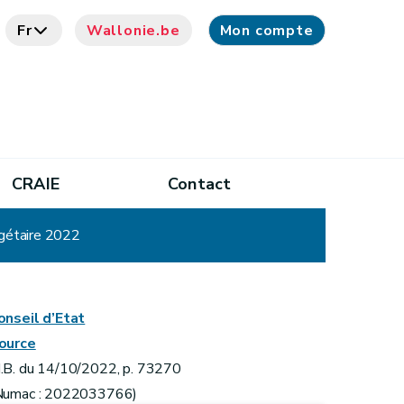
Fr
Wallonie.be
Mon compte
CRAIE
Contact
dgétaire 2022
onseil d’Etat
ource
.B. du 14/10/2022, p. 73270
Numac : 2022033766)