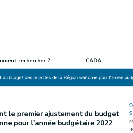
mment rechercher ?
CADA
t du budget des recettes de la Région wallonne pour l'année bu
C
nt le premier ajustement du budget
S
onne pour l'année budgétaire 2022
M
(