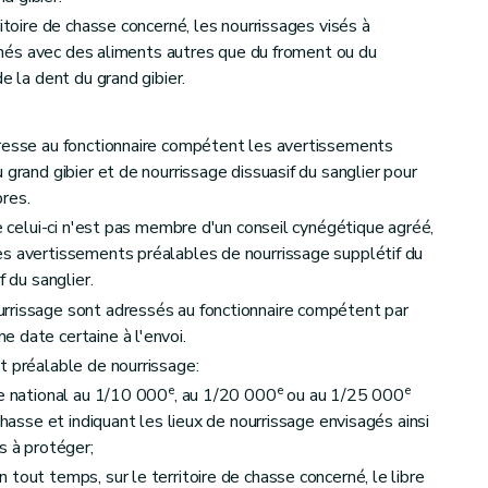
ritoire de chasse concerné, les nourrissages visés à
onnés avec des aliments autres que du froment ou du
e la dent du grand gibier.
dresse au fonctionnaire compétent les avertissements
 grand gibier et de nourrissage dissuasif du sanglier pour
res.
ue celui-ci n'est pas membre d'un conseil cynégétique agréé,
es avertissements préalables de nourrissage supplétif du
f du sanglier.
rrissage sont adressés au fonctionnaire compétent par
 date certaine à l'envoi.
t préalable de nourrissage:
e
e
e
ue national au 1/10 000
, au 1/20 000
ou au 1/25 000
chasse et indiquant les lieux de nourrissage envisagés ainsi
s à protéger;
tout temps, sur le territoire de chasse concerné, le libre