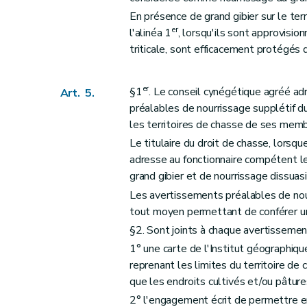
En présence de grand gibier sur le ter
er
l'alinéa 1
, lorsqu'ils sont approvisi
triticale, sont efficacement protégés d
er
§1
. Le conseil cynégétique agréé a
Art. 5.
préalables de nourrissage supplétif du
les territoires de chasse de ses memb
Le titulaire du droit de chasse, lorsq
adresse au fonctionnaire compétent l
grand gibier et de nourrissage dissuasi
Les avertissements préalables de nou
tout moyen permettant de conférer une
§2. Sont joints à chaque avertissemen
1° une carte de l'Institut géographiq
reprenant les limites du territoire de 
que les endroits cultivés et/ou pâture
2° l'engagement écrit de permettre en 