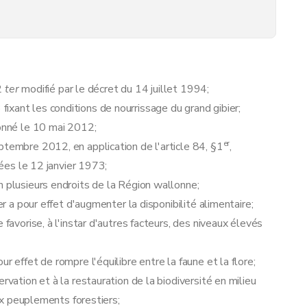
er
12
ter
modifié par le décret du 14 juillet 1994;
xant les conditions de nourrissage du grand gibier;
donné le 10 mai 2012;
er
ptembre 2012, en application de l'article 84, §1
,
nées le 12 janvier 1973;
n plusieurs endroits de la Région wallonne;
er a pour effet d'augmenter la disponibilité alimentaire;
 favorise, à l'instar d'autres facteurs, des niveaux élevés
r effet de rompre l'équilibre entre la faune et la flore;
rvation et à la restauration de la biodiversité en milieu
aux peuplements forestiers;