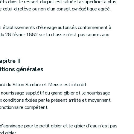
s dans le ressort duquel est située la superficie la plus
e celui-ci relève ou non d'un conseil cynégétique agréé.
les établissements d'élevage autorisés conformément à
oi du 28 février 1882 sur la chasse n'est pas soumis aux
pitre II
itions générales
ord du Sillon Sambre et Meuse est interdit.
nourrissage supplétif du grand gibier et le nourrissage
ux conditions fixées par le présent arrêté et moyennant
onctionnaire compétent.
d'agrainage pour le petit gibier et le gibier d'eau n'est pas
d gibier.