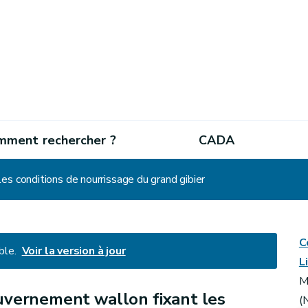
mment rechercher ?
CADA
s conditions de nourrissage du grand gibier
C
ble.
Voir la version à jour
L
M
uvernement wallon fixant les
(