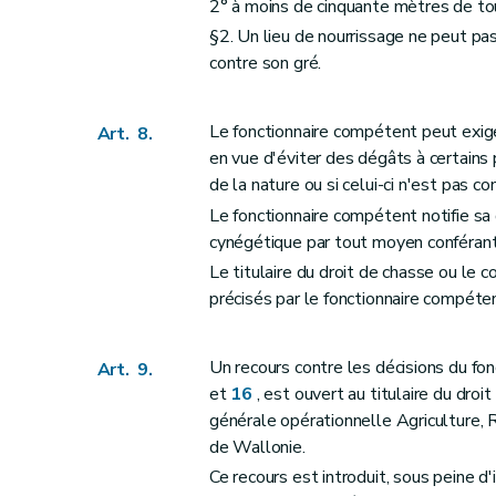
2° à moins de cinquante mètres de tou
§2. Un lieu de nourrissage ne peut pas
contre son gré.
Le fonctionnaire compétent peut exige
Art. 8.
en vue d'éviter des dégâts à certains
de la nature ou si celui-ci n'est pas c
Le fonctionnaire compétent notifie sa d
cynégétique par tout moyen conférant 
Le titulaire du droit de chasse ou le 
précisés par le fonctionnaire compéte
Un recours contre les décisions du fon
Art. 9.
et
16
, est ouvert au titulaire du droi
générale opérationnelle Agriculture, 
de Wallonie.
Ce recours est introduit, sous peine d'i