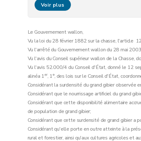
Art. 7
Voir plus
Art. 8
Art. 9
Section 2
Nourrissage supplétif du grand gibi
Le Gouvernement wallon,
Art. 10
Vu la loi du 28 février 1882 sur la chasse, l'article 
Art. 11
Vu l'arrêté du Gouvernement wallon du 28 mai 2003 fi
Section 3
Nourrissage dissuasif du sanglier
Vu l'avis du Conseil supérieur wallon de la Chasse, 
Art. 12
Vu l'avis 52.000/4 du Conseil d'État, donné le 12 se
Art. 13
er
alinéa 1
, 1°, des lois sur le Conseil d'État, coordon
Art. 14
Considérant la surdensité du grand gibier observée e
Art. 15
Considérant que le nourrissage artificiel du grand gibi
Chapitre IV
Dispositions transitoires et finales
Considérant que cette disponibilité alimentaire accrue
Art. 16
de population de grand gibier;
Art. 17
Considérant que cette surdensité de grand gibier a pou
Art. 18
Considérant qu'elle porte en outre atteinte à la prése
Art. 19
rural et forestier, ainsi qu'aux cultures agricoles et 