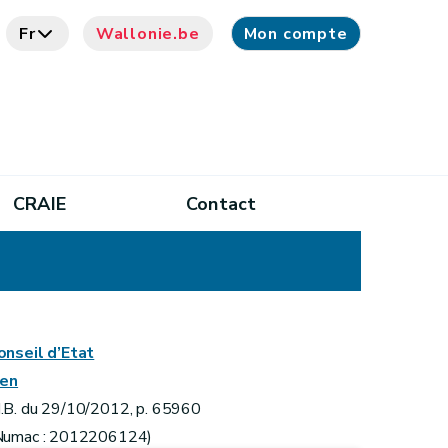
Fr
Wallonie.be
Mon compte
CRAIE
Contact
onseil d’Etat
ien
.B. du 29/10/2012, p. 65960
Numac : 2012206124)