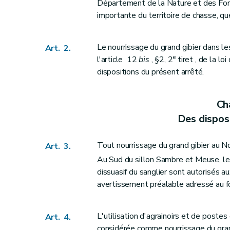
Département de la Nature et des Forêt
importante du territoire de chasse, qu
Le nourrissage du grand gibier dans 
Art. 2.
e
l'article 12
bis
, §2, 2
tiret , de la l
dispositions du présent arrêté.
Cha
Des dispos
Tout nourrissage du grand gibier au N
Art. 3.
Au Sud du sillon Sambre et Meuse, le 
dissuasif du sanglier sont autorisés a
avertissement préalable adressé au f
L'utilisation d'agrainoirs et de postes 
Art. 4.
considérée comme nourrissage du gran