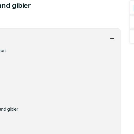
and gibier
ion
nd gibier