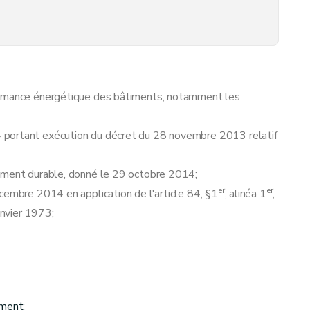
formance énergétique des bâtiments, notamment les
 portant exécution du décret du 28 novembre 2013 relatif
pement durable, donné le 29 octobre 2014;
er
er
cembre 2014 en application de l'article 84, §1
, alinéa 1
,
anvier 1973;
ement: