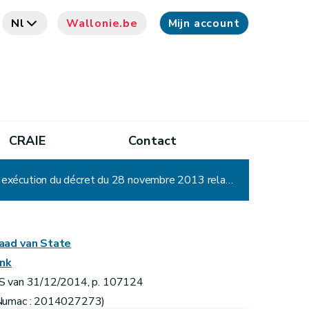
Nl
Wallonie.be
Mijn account
CRAIE
Contact
Arrêté du Gouvernement wallon modifiant l'arrêté du Gouvernement wallon du 15 mai 2014 portant exécution du décret du 28 novembre 2013 relatif à la performance énergétique des bâtiments
aad van State
ink
S van 31/12/2014, p. 107124
Numac : 2014027273)