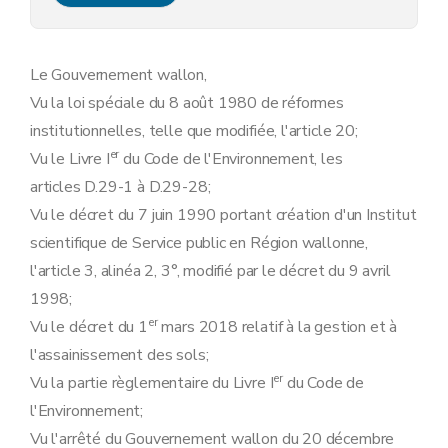
Art. 10
Art. 11
Art. 12
Art. 13
Le Gouvernement wallon,
Section 4
Du Comité de gestion et de surveillance de la Banque de données de l'état des sols
Vu la loi spéciale du 8 août 1980 de réformes
Art. 14
Art. 15
institutionnelles, telle que modifiée, l'article 20;
Art. 16
er
Vu le Livre I
du Code de l'Environnement, les
Art. 17
Section 5
Des extraits conformes
articles D.29-1 à D.29-28;
Art. 18
Vu le décret du 7 juin 1990 portant création d'un Institut
Art. 19
Art. 20
scientifique de Service public en Région wallonne,
Art. 21
l'article 3, alinéa 2, 3°, modifié par le décret du 9 avril
Art. 22
Art. 23
1998;
Chapitre III
Des agréments et enregistrements
er
Vu le décret du 1
mars 2018 relatif à la gestion et à
re
Section 1
De l'agrément des experts
Art. 24
l'assainissement des sols;
re
Sous-section 1
Des conditions et de la procédure d'agrément
er
Vu la partie règlementaire du Livre I
du Code de
Art. 25
l'Environnement;
Art. 26
Art. 27
Vu l'arrêté du Gouvernement wallon du 20 décembre