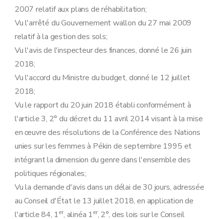
Art. 28
2007 relatif aux plans de réhabilitation;
Art. 29
Sous-section 2
Des règles à respecter en cours d'agrément
Vu l'arrêté du Gouvernement wallon du 27 mai 2009
Art. 30
relatif à la gestion des sols;
Art. 31
Art. 32
Vu l'avis de l'inspecteur des finances, donné le 26 juin
Sous-section 3
Du contrôle et des sanctions
2018;
Art. 33
Art. 34
Vu l'accord du Ministre du budget, donné le 12 juillet
Art. 35
2018;
Section 2
De l'agrément des laboratoires
Art. 36
Vu le rapport du 20 juin 2018 établi conformément à
re
Sous-section 1
Des conditions et de la procédure d'agrément
l'article 3, 2° du décret du 11 avril 2014 visant à la mise
Art. 37
Art. 38
en œuvre des résolutions de la Conférence des Nations
Art. 39
unies sur les femmes à Pékin de septembre 1995 et
Art. 40
Art. 41
intégrant la dimension du genre dans l'ensemble des
Sous-section 2
Des règles à respecter en cours d'agrément
politiques régionales;
Art. 42
Art. 43
Vu la demande d'avis dans un délai de 30 jours, adressée
Sous-section 3
Du contrôle et des sanctions
au Conseil d'État le 13 juillet 2018, en application de
Art. 44
er
er
Art. 45
l'article 84, 1
, alinéa 1
, 2°, des lois sur le Conseil