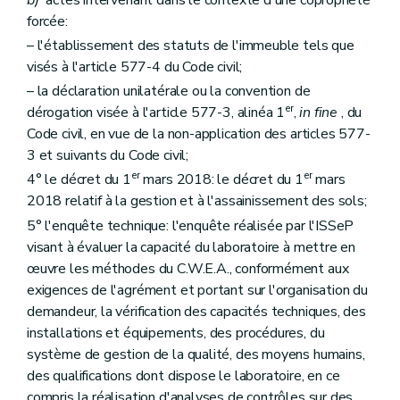
Section 6
Du certificat de contrôle du sol
forcée:
Art. 96
– l'établissement des statuts de l'immeuble tels que
Section 7
Des hypothèses de concertations
re
Sous-section 1
De la concertation en cas de pluralité de titulaires
visés à l'article 577-4 du Code civil;
Art. 97
– la déclaration unilatérale ou la convention de
Sous-section 2
De la concertation entre l'Administration et les instances consultées
er
dérogation visée à l'article 577-3, alinéa 1
,
in fine
, du
Art. 98
Chapitre VI
Des subventions
Code civil, en vue de la non-application des articles 577-
re
Section 1
De l'objet et des conditions d'octroi de la subvention
3 et suivants du Code civil;
Art. 99
er
er
4° le décret du 1
mars 2018: le décret du 1
mars
Art. 100
Art. 101
2018 relatif à la gestion et à l'assainissement des sols;
Art. 102
5° l'enquête technique: l'enquête réalisée par l'ISSeP
Art. 103
visant à évaluer la capacité du laboratoire à mettre en
Section 2
De la procédure d'octroi de la subvention
Art. 104
œuvre les méthodes du C.W.E.A., conformément aux
Art. 105
exigences de l'agrément et portant sur l'organisation du
Art. 106
demandeur, la vérification des capacités techniques, des
Art. 107
installations et équipements, des procédures, du
Section 3
Du contrôle de la subvention
Art. 108
système de gestion de la qualité, des moyens humains,
Chapitre VII
Des recours
des qualifications dont dispose le laboratoire, en ce
Art. 109
compris la réalisation d'analyses de contrôles sur des