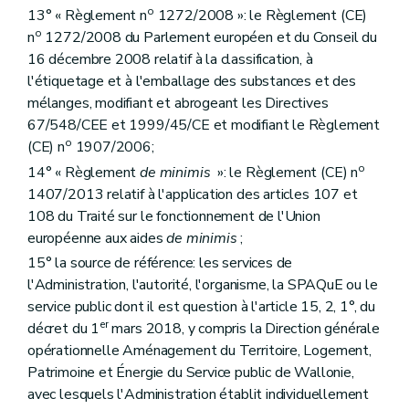
Section 6
Des dispositions finales
o
13° « Règlement n
1272/2008 »: le Règlement (CE)
Art. 151
Art. 152
o
n
1272/2008 du Parlement européen et du Conseil du
Annexe
16 décembre 2008 relatif à la classification, à
Annexe 1
l'étiquetage et à l'emballage des substances et des
Annexe 2
mélanges, modifiant et abrogeant les Directives
Annexe 3
Annexe 4
67/548/CEE et 1999/45/CE et modifiant le Règlement
Annexe 5
o
(CE) n
1907/2006;
Annexe 6
o
14° « Règlement
de minimis
»: le Règlement (CE) n
Annexe 7
Annexe 8
1407/2013 relatif à l'application des articles 107 et
Annexe
108 du Traité sur le fonctionnement de l'Union
Annexe 10
européenne aux aides
de minimis
;
15° la source de référence: les services de
l'Administration, l'autorité, l'organisme, la SPAQuE ou le
service public dont il est question à l'article 15, 2, 1°, du
er
décret du 1
mars 2018, y compris la Direction générale
opérationnelle Aménagement du Territoire, Logement,
Patrimoine et Énergie du Service public de Wallonie,
avec lesquels l'Administration établit individuellement