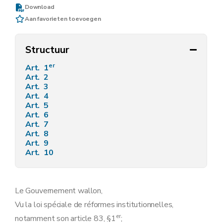
Download
Aan favorieten toevoegen
Structuur
er
Art. 1
Art. 2
Art. 3
Art. 4
Art. 5
Art. 6
Art. 7
Art. 8
Art. 9
Art. 10
Le Gouvernement wallon,
Vu la loi spéciale de réformes institutionnelles,
er
notamment son article 83, §1
;