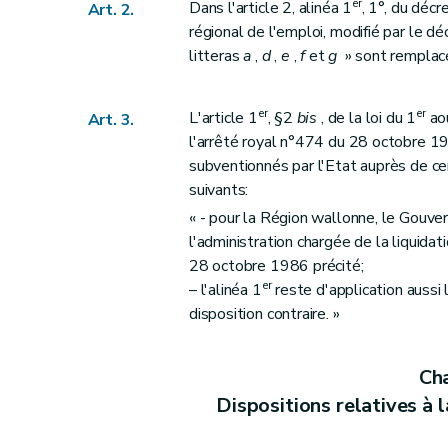
er
Dans l'article 2, alinéa 1
, 1°, du déc
Art. 2.
régional de l'emploi, modifié par le d
litteras
a
,
d
,
e
,
f
et
g
» sont remplacés
er
er
L'article 1
, §2
bis
, de la loi du 1
aoû
Art. 3.
l'arrêté royal n°474 du 28 octobre 19
subventionnés par l'Etat auprès de ce
suivants:
« - pour la Région wallonne, le Gouver
l'administration chargée de la liquidat
28 octobre 1986 précité;
er
– l'alinéa 1
reste d'application auss
disposition contraire. »
Cha
Dispositions relatives à 