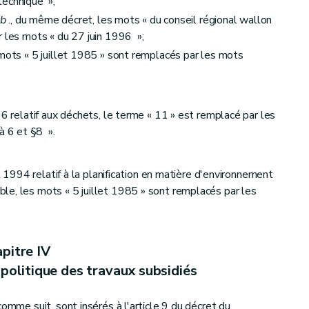
technique »;
b
., du même décret, les mots « du conseil régional wallon
r les mots « du 27 juin 1996 »;
 mots « 5 juillet 1985 » sont remplacés par les mots
96 relatif aux déchets, le terme « 11 » est remplacé par les
 à 6 et §8 ».
il 1994 relatif à la planification en matière d'environnement
le, les mots « 5 juillet 1985 » sont remplacés par les
pitre IV
 politique des travaux subsidiés
comme suit, sont insérés à l'article 9 du décret du