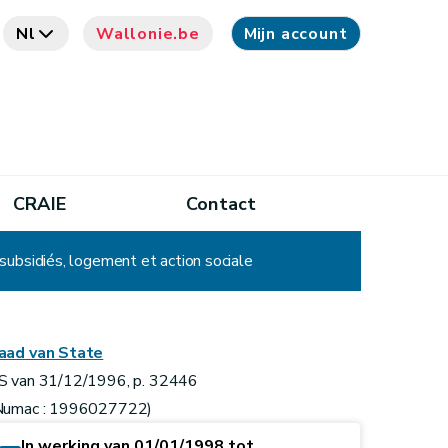
Nl
Wallonie.be
Mijn account
CRAIE
Contact
ubsidiés, logement et action sociale
aad van State
S van 31/12/1996, p. 32446
Numac : 1996027722)
In werking van 01/01/1998 tot