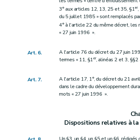
les termes « centre d'enfouissement 
er
3° aux articles 12, 13, 25 et 35, §1
,
du 5 juillet 1985 » sont remplacés pa
4° à l'article 22 du même décret, les
« 27 juin 1996 ».
A l'article 76 du décret du 27 juin 19
Art. 6.
er
termes « 11, §1
, alinéas 2 et 3, §§2
A l'article 17, 1°, du décret du 21 avr
Art. 7.
dans le cadre du développement durab
mots « 27 juin 1996 ».
Cha
Dispositions relatives à la
Un §3, un §4, un §5 et un §6, rédigés 
Art. 8.