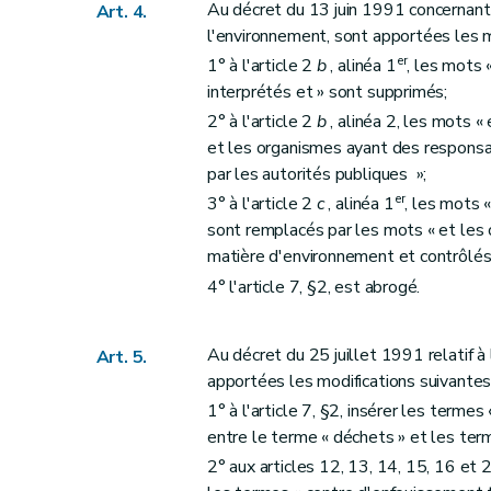
Au décret du 13 juin 1991 concernant l
Art. 4.
l'environnement, sont apportées les m
er
1° à l'article 2
b
, alinéa 1
, les mots
interprétés et » sont supprimés;
2° à l'article 2
b
, alinéa 2, les mots «
et les organismes ayant des responsa
par les autorités publiques »;
er
3° à l'article 2
c
, alinéa 1
, les mots 
sont remplacés par les mots « et les
matière d'environnement et contrôlés 
4° l'article 7, §2, est abrogé.
Au décret du 25 juillet 1991 relatif 
Art. 5.
apportées les modifications suivantes
1° à l'article 7, §2, insérer les terme
entre le terme « déchets » et les term
2° aux articles 12, 13, 14, 15, 16 et