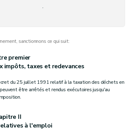
e des travaux subsidiés
e du logement
nement, sanctionnons ce qui suit:
tre premier
ux impôts, taxes et redevances
écret du 25 juillet 1991 relatif à la taxation des déchets en
peuvent être arrêtés et rendus exécutoires jusqu'au
 de l'action sociale
imposition.
pitre II
elatives à l'emploi