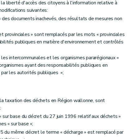
a liberté d'accès des citoyens à l'information relative à
odifications suivantes:
 « des documents inachevés, des résultats de mesures non
 et provinciales » sont remplacés par les mots « provinciales
bilités publiques en matière d'environnement et contrôlés
« les intercommunales et les organismes pararégionaux »
 organismes ayant des responsabilités publiques en
par les autorités publiques »;
à la taxation des déchets en Région wallonne, sont
:
s « sur base du décret du 27 juin 1996 relatif aux déchets »
es « sur base »;
 25 du même décret le terme « décharge » est remplacé par