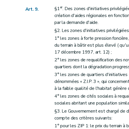
er
§1
. Des zones d'initiatives privilég
Art. 9.
création d'aides régionales en foncti
par la demande d'aide.
§2. Les zones d'initiatives privilégié
1° les zones à forte pression foncière
du terrain à bâtir est plus élevé (
qu'u
17 décembre 1997, art. 12) ;
2° les zones de requalification des no
quartiers dont la dégradation progress
3° les zones de quartiers d'initiative
dénommées « Z.I.P. 3 », qui concernen
à la faible qualité de l'habitat génèr
4° les zones de cités sociales à requal
sociales abritant une population similai
§3. Le Gouvernement est chargé de dél
compte des critères suivants:
1° pour les ZIP 1: le prix du terrain à 