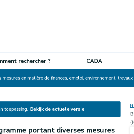
mment rechercher ?
CADA
mesures en matière de finances, emploi, environnement, travaux s
R
an toepassing.
Bekijk de actuele versie
B
(
gramme portant diverses mesures