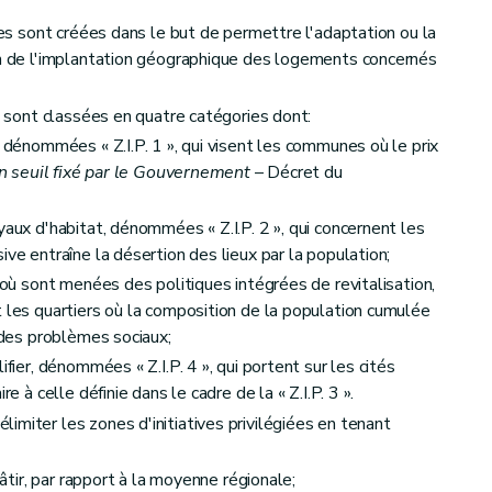
iées sont créées dans le but de permettre l'adaptation ou la
on de l'implantation géographique des logements concernés
es sont classées en quatre catégories dont:
, dénommées « Z.I.P. 1 », qui visent les communes où le prix
n seuil fixé par le Gouvernement
– Décret du
yaux d'habitat, dénommées « Z.I.P. 2 », qui concernent les
ive entraîne la désertion des lieux par la population;
s où sont menées des politiques intégrées de revitalisation,
t les quartiers où la composition de la population cumulée
e des problèmes sociaux;
ifier, dénommées « Z.I.P. 4 », qui portent sur les cités
re à celle définie dans le cadre de la « Z.I.P. 3 ».
imiter les zones d'initiatives privilégiées en tenant
bâtir, par rapport à la moyenne régionale;