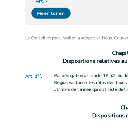
Art. 7
Chapitre IV
Dispositions relatives à la politiqu
Meer tonen
Art. 8
Chapitre V
Dispositions relatives à la politiqu
Art. 9
Le Conseil régional wallon a adopté et Nous, Gouver
Art. 10
Art. 11
Chapi
Art. 12
Dispositions relatives a
Art. 13
Art. 14
er
Par dérogation à l'article 18, §2, du d
Art. 1
.
Art. 15
Région wallonne, les rôles des taxes 
Chapitre VI
Dispositions relatives à la politique
30 mars de l'année qui suit celle de l'
Art. 16
Chapitre VII
Dispositions finales
Cha
Art. 17
Dispositions r