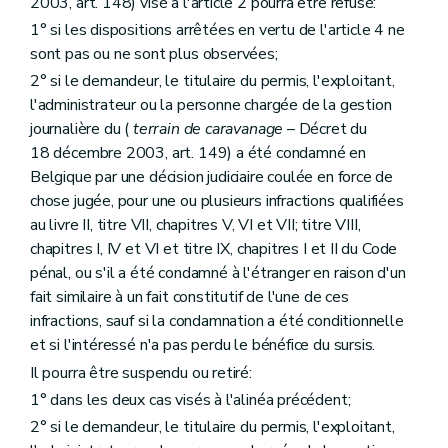
2003, art. 148) visé à l'article 2 pourra être refusé:
1° si les dispositions arrêtées en vertu de l'article 4 ne
sont pas ou ne sont plus observées;
2° si le demandeur, le titulaire du permis, l'exploitant,
l'administrateur ou la personne chargée de la gestion
journalière du (
terrain de caravanage
– Décret du
18 décembre 2003, art. 149) a été condamné en
Belgique par une décision judiciaire coulée en force de
chose jugée, pour une ou plusieurs infractions qualifiées
au livre II, titre VII, chapitres V, VI et VII; titre VIII,
chapitres I, IV et VI et titre IX, chapitres I et II du Code
pénal, ou s'il a été condamné à l'étranger en raison d'un
fait similaire à un fait constitutif de l'une de ces
infractions, sauf si la condamnation a été conditionnelle
et si l'intéressé n'a pas perdu le bénéfice du sursis.
Il pourra être suspendu ou retiré:
1° dans les deux cas visés à l'alinéa précédent;
2° si le demandeur, le titulaire du permis, l'exploitant,