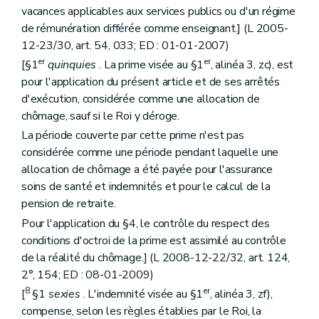
vacances applicables aux services publics ou d'un régime
de rémunération différée comme enseignant.] (L 2005-
12-23/30, art. 54, 033; ED : 01-01-2007)
er
er
[§1
quinquies
. La prime visée au §1
, alinéa 3, zc), est
pour l'application du présent article et de ses arrêtés
d'exécution, considérée comme une allocation de
chômage, sauf si le Roi y déroge.
La période couverte par cette prime n'est pas
considérée comme une période pendant laquelle une
allocation de chômage a été payée pour l'assurance
soins de santé et indemnités et pour le calcul de la
pension de retraite.
Pour l'application du §4, le contrôle du respect des
conditions d'octroi de la prime est assimilé au contrôle
de la réalité du chômage.] (L 2008-12-22/32, art. 124,
2°, 154; ED : 08-01-2009)
8
er
[
§1
sexies
. L'indemnité visée au §1
, alinéa 3, zf),
compense, selon les règles établies par le Roi, la