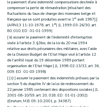
le paiement d'une indemnité compensatoire destinée à
compenser la perte de rémunération [résultant des
fluctuations du taux de change des monnaies belge et
er
française qui se sont produites avant le 1
avril 1987];]
er
(ARN13 11-10-1978, art. 1
) (L 1999-03-26/30, art.
80, 010; ED : 01-01-1999)
[
k)
assurer le paiement de l'indemnité d'interruption
visée à l'article 3, §3bis, de la loi du 20 mai 1994
relative aux droits pécuniaires des militaires, avec l'aide
de la Division Budget de l'Etat Major visé à l'article 12
de l'arrêté royal du 19 décembre 1989 portant
organisation de l'Etat Major.] (L 1998-02-13/32, art. 36,
009; ED : 01-03-1998)
[ [
l)
] assurer le paiement des indemnités prévues par la
section 5 du chapitre IV de la loi de redressement du
22 janvier 1985 contenant des dispositions sociales.] (L
2001-08-10/59, art. 20, 018; ED : 01-01-2002)
(Erratum, M.B. 09-10-2001, p. 34387)