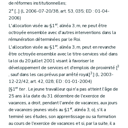
de réformes institutionnelles;
2° [...] (L 2006-07-20/38, art. 53, 035; ED : 01-04-
2006)
er
L'allocation visée au §1
, alinéa 3, m, ne peut être
octroyée ensemble avec d'autres interventions dans la
rémunération déterminées par le Roi.
er
L'allocation visée au §1
, alinéa 3, m, peut en revanche
être octroyée ensemble avec le titre-services visé dans
la loi du 20 juillet 2001 visant à favoriser le
3
développement de services et d'emplois de proximité [
3
, sauf dans les cas prévus par arrêté royal]
.] (L 2003-
12-22/42, art. 42, 028; ED : 01-01-2004)
er
[§1
ter
. Le jeune travailleur qui n'a pas atteint l'âge de
25 ans à la date du 31 décembre de l'exercice de
vacances, a droit, pendant l'année de vacances, aux jours
er
de vacances-jeunes visés au §1
, alinéa 3, o), s'il a
terminé ses études, son apprentissage ou sa formation
au cours de l'exercice de vacances et si, par la suite, il a