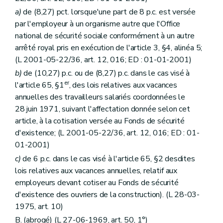
a)
de (8,27) pct. lorsque'une part de 8 p.c. est versée
par l'employeur à un organisme autre que l'Office
national de sécurité sociale conformément à un autre
arrêté royal pris en exécution de l'article 3, §4, alinéa 5;
(L 2001-05-22/36, art. 12, 016; ED : 01-01-2001)
b)
de (10,27) p.c. ou de (8,27) p.c. dans le cas visé à
er
l'article 65, §1
, des lois relatives aux vacances
annuelles des travailleurs salariés coordonnées le
28 juin 1971, suivant l'affectation donnée selon cet
article, à la cotisation versée au Fonds de sécurité
d'existence; (L 2001-05-22/36, art. 12, 016; ED : 01-
01-2001)
c)
de 6 p.c. dans le cas visé à l'article 65, §2 desdites
lois relatives aux vacances annuelles, relatif aux
employeurs devant cotiser au Fonds de sécurité
d'existence des ouvriers de la construction). (L 28-03-
1975, art. 10)
B. (abrogé) (L 27-06-1969, art. 50, 1°)