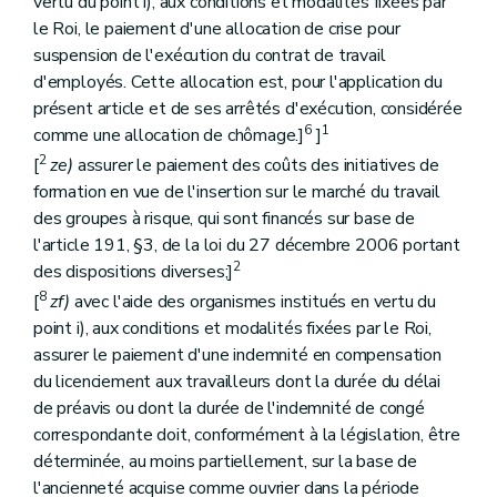
vertu du point i), aux conditions et modalités fixées par
le Roi, le paiement d'une allocation de crise pour
suspension de l'exécution du contrat de travail
d'employés. Cette allocation est, pour l'application du
présent article et de ses arrêtés d'exécution, considérée
6
1
comme une allocation de chômage.]
]
2
[
ze)
assurer le paiement des coûts des initiatives de
formation en vue de l'insertion sur le marché du travail
des groupes à risque, qui sont financés sur base de
l'article 191, §3, de la loi du 27 décembre 2006 portant
2
des dispositions diverses;]
8
[
zf)
avec l'aide des organismes institués en vertu du
point i), aux conditions et modalités fixées par le Roi,
assurer le paiement d'une indemnité en compensation
du licenciement aux travailleurs dont la durée du délai
de préavis ou dont la durée de l'indemnité de congé
correspondante doit, conformément à la législation, être
déterminée, au moins partiellement, sur la base de
l'ancienneté acquise comme ouvrier dans la période