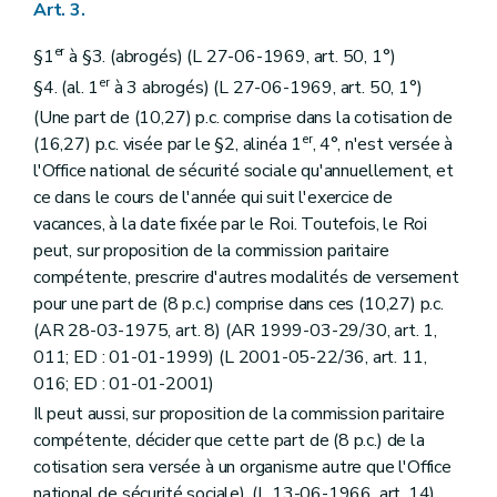
Art. 3.
er
§1
à §3. (abrogés) (L 27-06-1969, art. 50, 1°)
er
§4. (al. 1
à 3 abrogés) (L 27-06-1969, art. 50, 1°)
(Une part de (10,27) p.c. comprise dans la cotisation de
er
(16,27) p.c. visée par le §2, alinéa 1
, 4°, n'est versée à
l'Office national de sécurité sociale qu'annuellement, et
ce dans le cours de l'année qui suit l'exercice de
vacances, à la date fixée par le Roi. Toutefois, le Roi
peut, sur proposition de la commission paritaire
compétente, prescrire d'autres modalités de versement
pour une part de (8 p.c.) comprise dans ces (10,27) p.c.
(AR 28-03-1975, art. 8) (AR 1999-03-29/30, art. 1,
011; ED : 01-01-1999) (L 2001-05-22/36, art. 11,
016; ED : 01-01-2001)
Il peut aussi, sur proposition de la commission paritaire
compétente, décider que cette part de (8 p.c.) de la
cotisation sera versée à un organisme autre que l'Office
national de sécurité sociale). (L 13-06-1966, art. 14)