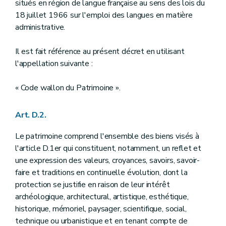
situés en région de langue française au sens des lois du
Art. D.28
Art. D.29
18 juillet 1966 sur l'emploi des langues en matière
Art. D.30
administrative.
Art. D.31
Chapitre 6
L'inventaire régional du patrimoine
Il est fait référence au présent décret en utilisant
Art. D.32
Titre 3
Les outils de conservation du patrimoine
l'appellation suivante :
er
Chapitre 1
La fiche patrimoniale
Art. D.33
« Code wallon du Patrimoine ».
Chapitre 2
L'autorisation patrimoniale
Section 1
La demande d'autorisation patrimoniale
Art. D.34
Art. D.2.
Art. D.35
Art. D.36
Le patrimoine comprend l'ensemble des biens visés à
Art. D.37
Art. D.38
l'article D.1er qui constituent, notamment, un reflet et
Section 2
Les réunions de patrimoine
une expression des valeurs, croyances, savoirs, savoir-
Sous-section 1
La première réunion de patrimoine
faire et traditions en continuelle évolution, dont la
Art. D.39
protection se justifie en raison de leur intérêt
Art. D.40
Sous-section 2
Les réunions de patrimoine complémentaires
archéologique, architectural, artistique, esthétique,
Art. D.41
historique, mémoriel, paysager, scientifique, social,
Art. D.42
technique ou urbanistique et en tenant compte de
Sous-section 3
Les procès-verbaux