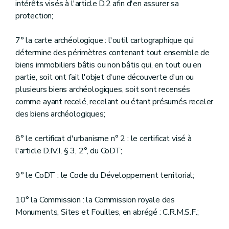
intérêts visés à l'article D.2 afin d'en assurer sa
Art. D.104
Art. D.105
protection;
Art. D.106
Art. D.107
7° la carte archéologique : l'outil cartographique qui
Art. D.108
détermine des périmètres contenant tout ensemble de
Chapitre 4
L'ordre d'interruption
Art. D.109
biens immobiliers bâtis ou non bâtis qui, en tout ou en
Art. D.110
partie, soit ont fait l'objet d'une découverte d'un ou
Art. D.111
plusieurs biens archéologiques, soit sont recensés
Chapitre 5
La poursuite de l'infraction
comme ayant recelé, recelant ou étant présumés receler
Section 1
Dispositions générales
Art. D.112
des biens archéologiques;
Art. D.113
Section 2
La régularisation
8° le certificat d'urbanisme n° 2 : le certificat visé à
Art. D.114
Art. D.115
l'article D.IV.I, § 3, 2°, du CoDT;
Section 3
L'amende administrative
Art. D.116
9° le CoDT : le Code du Développement territorial;
Art. D.117
Art. D.118
Section 4
Les mesures de restitution
10° la Commission : la Commission royale des
Art. D.119
Monuments, Sites et Fouilles, en abrégé : C.R.M.S.F.;
Art. D.120
Art. D.121