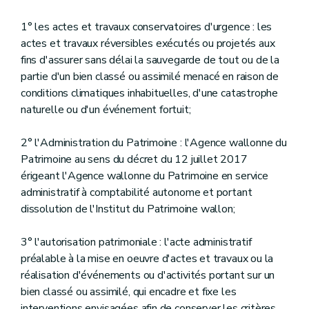
Art. D.76
Chapitre 7
Les dépôts agréés et le Centre régional de conservation et d'études de biens archéologiques
1° les actes et travaux conservatoires d'urgence : les
Section 1
Les dépôts agréés
actes et travaux réversibles exécutés ou projetés aux
Art. D.77
fins d'assurer sans délai la sauvegarde de tout ou de la
Art. D.78
Section 2
Le Centre régional de conservation et d'études de biens archéologiques
partie d'un bien classé ou assimilé menacé en raison de
Art. D.79
conditions climatiques inhabituelles, d'une catastrophe
Chapitre 8
Le Centre régional de conservation et d'études de biens archéologiques
naturelle ou d'un événement fortuit;
Art. D.80
Art. D.81
Art. D.82
2° l'Administration du Patrimoine : l'Agence wallonne du
Titre 5
Les outils de sensibilisation du public, de conservation et de documentation
Patrimoine au sens du décret du 12 juillet 2017
er
Chapitre 1
Les actions de sensibilisation du public
érigeant l'Agence wallonne du Patrimoine en service
Art. D.83
Chapitre 2
Le centre régional de documentation et de conservation du patrimoine
administratif à comptabilité autonome et portant
Art. D.84
dissolution de l'Institut du Patrimoine wallon;
Chapitre 3
Le petit patrimoine populaire wallon
Art. D.85
3° l'autorisation patrimoniale : l'acte administratif
Titre 6
Les métiers du patrimoine
Art. D.86
préalable à la mise en oeuvre d'actes et travaux ou la
Titre 7
Les aides
réalisation d'événements ou d'activités portant sur un
er
Chapitre 1
L'assistance
bien classé ou assimilé, qui encadre et fixe les
Art. D.87
interventions envisagées afin de conserver les critères