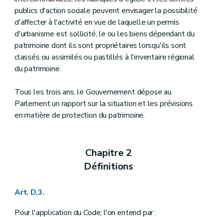
Art. D.59
publics d'action sociale peuvent envisager la possibilité
Titre 4
L'archéologie
er
Chapitre 1
La carte archéologique
d'affecter à l'activité en vue de laquelle un permis
Art. D.60
d'urbanisme est sollicité, le ou les biens dépendant du
Chapitre 2
La demande d'information archéologique
patrimoine dont ils sont propriétaires lorsqu'ils sont
Art. D.61
classés ou assimilés ou pastillés à l'inventaire régional
Chapitre 3
L'avis archéologique préalable sur grand projet
Art. D.62
du patrimoine.
Art. D.63
Chapitre 4
Les opérations archéologiques
Tous les trois ans, le Gouvernement dépose au
Art. D.64
Art. D.65
Parlement un rapport sur la situation et les prévisions
Art. D.66
en matière de protection du patrimoine.
Art. D.67
Art. D.68
Art. D.69
Art. D.70
Chapitre 2
Art. D.71
Définitions
Art. D.72
Chapitre 5
Les découvertes fortuites et les opérations archéologiques d'utilité publique
Art. D.73
Art. D.3.
Art. D.74
Art. D.75
Pour l'application du Code, l'on entend par :
Chapitre 6
Les catégories de biens archéologiques