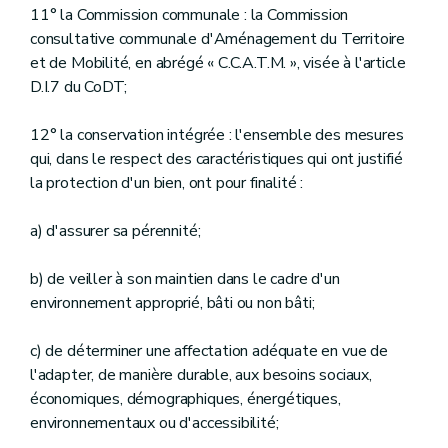
11° la Commission communale : la Commission
Section 5
La poursuite devant le tribunal civil
Art. D.122
consultative communale d'Aménagement du Territoire
Chapitre 6
Les infractions commises par des mineurs d'âge
et de Mobilité, en abrégé « C.C.A.T.M. », visée à l'article
Art. D.123
D.I.7 du CoDT;
Chapitre 7
Le droit des tiers et dispositions diverses
Art. D.124
Art. D.125
12° la conservation intégrée : l'ensemble des mesures
Titre 10
La Commission royale des monuments, sites et fouilles
qui, dans le respect des caractéristiques qui ont justifié
Art. D.126
la protection d'un bien, ont pour finalité :
Art. D.127
Art. D.128
Art. D.129
a) d'assurer sa pérennité;
Art. D.130
Titre 11
Les propriétés régionales
b) de veiller à son maintien dans le cadre d'un
Art. D.131
Art. D.132
environnement approprié, bâti ou non bâti;
Art. D.133
Titre 12
La coopération nationale et internationale
c) de déterminer une affectation adéquate en vue de
Art. D.134
l'adapter, de manière durable, aux besoins sociaux,
économiques, démographiques, énergétiques,
environnementaux ou d'accessibilité;