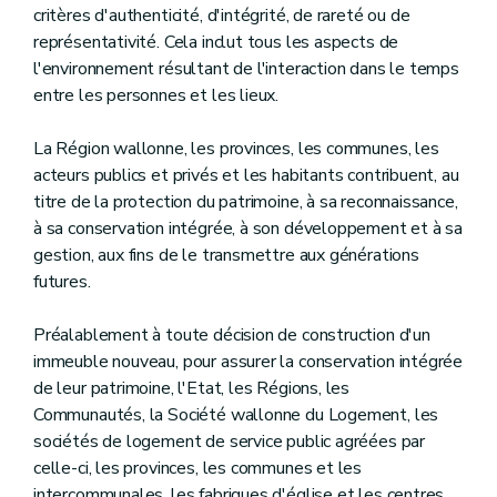
critères d'authenticité, d'intégrité, de rareté ou de
Art. D.43
Section 3
L'octroi ou le refus de l'autorisation patrimoniale
représentativité. Cela inclut tous les aspects de
Sous-section 1
La clôture de la procédure d'examen de la demande d'autorisation patrimoniale
l'environnement résultant de l'interaction dans le temps
Art. D.44
entre les personnes et les lieux.
Art. D.45
Art. D.46
Sous-section 2
La décision relative à la demande d'autorisation patrimoniale
La Région wallonne, les provinces, les communes, les
Art. D.47
acteurs publics et privés et les habitants contribuent, au
Art. D.48
titre de la protection du patrimoine, à sa reconnaissance,
Art. D.49
Art. D.50
à sa conservation intégrée, à son développement et à sa
Sous-section 3
La durée de validité et la péremption de l'autorisation patrimoniale
gestion, aux fins de le transmettre aux générations
Art. D.51
futures.
Section 4
La modification du projet postérieurement à la délivrance de l'autorisation patrimoniale
Art. D.52
Section 5
Le plan opérationnel patrimonial
Préalablement à toute décision de construction d'un
Art. D.53
immeuble nouveau, pour assurer la conservation intégrée
Art. D.54
de leur patrimoine, l'Etat, les Régions, les
Art. D.55
Communautés, la Société wallonne du Logement, les
Section 6
Le recours
Art. D.56
sociétés de logement de service public agréées par
Art. D.57
celle-ci, les provinces, les communes et les
Art. D.58
intercommunales, les fabriques d'église et les centres