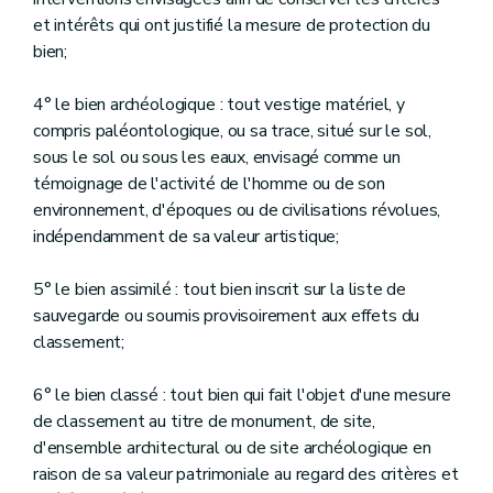
Chapitre 2
Les subventions
Art. D.88
et intérêts qui ont justifié la mesure de protection du
Art. D.89
bien;
Art. D.90
Art. D.91
4° le bien archéologique : tout vestige matériel, y
Art. D.92
Art. D.93
compris paléontologique, ou sa trace, situé sur le sol,
Art. D.94
sous le sol ou sous les eaux, envisagé comme un
Art. D.95
témoignage de l'activité de l'homme ou de son
Art. D.96
environnement, d'époques ou de civilisations révolues,
Art. D.97
Chapitre 3
Les accords-cadres
indépendamment de sa valeur artistique;
Art. D.98
Chapitre 4
Les appels à projets
5° le bien assimilé : tout bien inscrit sur la liste de
Art. D.99
Titre 8
Les indemnités
sauvegarde ou soumis provisoirement aux effets du
Art. D.100
classement;
Art. D.101
Titre 9
Les infractions et les sanctions
6° le bien classé : tout bien qui fait l'objet d'une mesure
er
Chapitre 1
Les faits et actes infractionnels
Art. D.102
de classement au titre de monument, de site,
Chapitre 2
Les contrevenants
d'ensemble architectural ou de site archéologique en
Art. D.103
raison de sa valeur patrimoniale au regard des critères et
Chapitre 3
L'avertissement préalable et la constatation