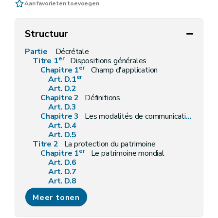
Aan favorieten toevoegen
Structuur
Partie
Décrétale
er
Titre 1
Dispositions générales
er
Chapitre 1
Champ d'application
er
Art. D.1
Art. D.2
Chapitre 2
Définitions
Art. D.3
Chapitre 3
Les modalités de communication et le calcul des délais
Art. D.4
Art. D.5
Titre 2
La protection du patrimoine
er
Chapitre 1
Le patrimoine mondial
Art. D.6
Art. D.7
Art. D.8
Art. D.9
Meer tonen
Art. D.10
Chapitre 2
Le patrimoine exceptionnel de Wallonie