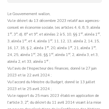
Art. 15
Art. 16
Art. 17
Le Gouvernement wallon,
Art. 18
Vu le décret du 13 décembre 2023 relatif aux agences-
Art. 19
Chapitre 5
Evaluation
conseil en économie sociale, les articles 4, 6, 8, 9, alinéa
Art. 20
er
er
er
1
, 3°, d), 8° et 9°, et alinéas 2 à 5, 10, §§ 1
, alinéa 1
,
Art. 21
Art. 22
er
er
3, alinéa 1
, et 4, alinéa 1
, 11, 12, 13, alinéa 2, 14, 15,
Art. 23
er
er
er
16, 17, 18, § 2, alinéa 1
, 20, alinéa 1
, 21, alinéa 1
,
Art. 24
Chapitre 6
Accompagnement des entreprises
er
er
er
24, 25, alinéa 1
, 26, §§ 1
, alinéa 1
, 2, alinéa 3, et 3,
Art. 25
er
alinéa 2, et 33, alinéa 1
;
Chapitre 7
Suspension et retrait de l'agrément
Art. 26
Vu l'avis de l'Inspecteur des Finances, donné le 27 juin
Art. 27
2023 et le 22 avril 2024 ;
Art. 28
Art. 29
Vu l'accord du Ministre du Budget, donné le 13 juillet
Chapitre 8
Suspension, retrait et remboursement de la subvention
2023 et le 25 avril 2024 ;
Art. 30
Vu le rapport du 25 mars 2023 établi en application de
Art. 31
Chapitre 9
Partenariat
l'article 3, 2°, du décret du 11 avril 2014 visant à la mise
Art. 32