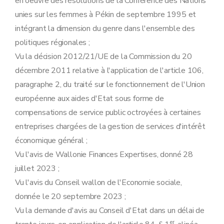
en oeuvre des résolutions de la Conférence des Nations
Chapitre 10
W.ALTER
Art. 33
unies sur les femmes à Pékin de septembre 1995 et
Art. 34
intégrant la dimension du genre dans l'ensemble des
Chapitre 11
Incubateur wallon spécialisé en économie sociale
Art. 35
politiques régionales ;
Chapitre 12
Dispositions transitoires et finales
Vu la décision 2012/21/UE de la Commission du 20
Art. 36
Art. 37
décembre 2011 relative à l'application de l'article 106,
Art. 38
paragraphe 2, du traité sur le fonctionnement de l'Union
européenne aux aides d'Etat sous forme de
compensations de service public octroyées à certaines
entreprises chargées de la gestion de services d'intérêt
économique général ;
Vu l'avis de Wallonie Finances Expertises, donné 28
juillet 2023 ;
Vu l'avis du Conseil wallon de l'Economie sociale,
donnée le 20 septembre 2023 ;
Vu la demande d'avis au Conseil d'Etat dans un délai de
er