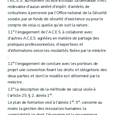
l'A.C.E.S., au moment où elle introduit sa demande, n'est
redevable d'aucun arriéré d'impôt, d'arriérés de
cotisations à percevoir par l'Office national de la Sécurité
sociale, par un fonds de sécurité d'existence ou pour le
compte de celui-ci, quelle qu'en soit la nature ;
11° l'engagement de l'A.C.E.S. à collaborer avec
d'autres A.C.E.S. agréées en matière de partage des
pratiques professionnelles, d'expertises et
d'informations selon les modalités fixées par le ministre
;
12° l'engagement de conclure avec les porteurs de
projet une convention fixant les droits et obligations des
deux parties et dont le modèle est déterminé par le
ministre ;
13° la description de la méthode de calcul visée à
er
l'article 25, § 2, alinéa 1
.
er
Le plan de formation visé à l'alinéa 1
, 9°, concerne au
moins la gestion des ressources humaines, la
comptabilité, le droit, l'économie et la gouvernance.