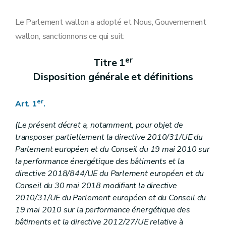
er
Chapitre I
(Exigences de performance énergétique – Décret du 1
Le Parlement wallon a adopté et Nous, Gouvernement
Art. 9
wallon, sanctionnons ce qui suit:
Art. 10
Chapitre II
Détermination des exigences minimales de performance énergétique
er
Art. 11
Titre 1
Art. 12
Disposition générale et définitions
Art. 13
Chapitre II/1
(Exigences d'électromobilité – Décret du 17 décembre 2020, art.
er
Art. 1
.
Art. 13/1
Art. 13/2
(Le présent décret a, notamment, pour objet de
Art. 13/3
transposer partiellement la directive 2010/31/UE du
Chapitre III
(Documents procéduraux relatifs aux exigences PEB et d'électromobilité
– Décret du 17 décembre 2020,art.14)
Parlement européen et du Conseil du 19 mai 2010 sur
Art. 14
la performance énergétique des bâtiments et la
Art. 15
directive 2018/844/UE du Parlement européen et du
Art. 16
Conseil du 30 mai 2018 modifiant la directive
Art. 17
Art. 18
2010/31/UE du Parlement européen et du Conseil du
Chapitre IV
Déclarant PEB, architecte, responsable PEB et auteur de l'étude de faisabilité technique, environnementale et économique
19 mai 2010 sur la performance énergétique des
Art. 19
bâtiments et la directive 2012/27/UE relative à
Art. 20