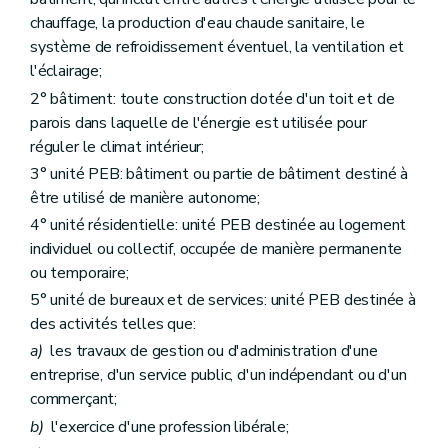
Art. 34
Art. 35
chauffage, la production d'eau chaude sanitaire, le
Art. 36
système de refroidissement éventuel, la ventilation et
Chapitre III
Statuts et missions des certificateurs PEB
l'éclairage;
Art. 37
2° bâtiment: toute construction dotée d'un toit et de
Art. 38
Art. 39
parois dans laquelle de l'énergie est utilisée pour
Titre 4/1
(Passeport bâtiment – Décret du 17 décembre 2020, art. 24)
réguler le climat intérieur;
Art. 39/1
3° unité PEB: bâtiment ou partie de bâtiment destiné à
Titre 5
Agréments
er
Chapitre I
Conditions d'agrément
être utilisé de manière autonome;
Art. 40
4° unité résidentielle: unité PEB destinée au logement
Art. 41
individuel ou collectif, occupée de manière permanente
Art. 42
Chapitre II
Procédure d'agrément
ou temporaire;
Art. 43
5° unité de bureaux et de services: unité PEB destinée à
Art. 44
des activités telles que:
Art. 45
Chapitre III
Formation par des centres agréés
a)
les travaux de gestion ou d'administration d'une
Art. 46
entreprise, d'un service public, d'un indépendant ou d'un
Art. 47
commerçant;
Art. 48
Art. 49
b)
l'exercice d'une profession libérale;
Chapitre IV
Système de contrôle indépendant et mesures de surveillance administrative