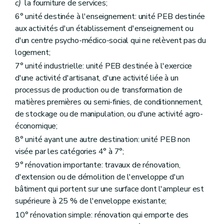
c)
la fourniture de services;
Art. 50
Art. 51
6° unité destinée à l'enseignement: unité PEB destinée
Art. 52
aux activités d'un établissement d'enseignement ou
Art. 53
d'un centre psycho-médico-social qui ne relèvent pas du
Chapitre V
Sanctions des acteurs agréés
logement;
Art. 54
Art. 55
7° unité industrielle: unité PEB destinée à l'exercice
Art. 56
d'une activité d'artisanat, d'une activité liée à un
Chapitre VI
Sanctions des centres de formation agréés
processus de production ou de transformation de
Art. 57
Art. 58
matières premières ou semi-finies, de conditionnement,
Titre 6
Manquements et amendes administratives
de stockage ou de manipulation, ou d'une activité agro-
Art. 59
économique;
Art. 60
Art. 61
8° unité ayant une autre destination: unité PEB non
Art. 62
visée par les catégories 4° à 7°;
Art. 63
9° rénovation importante: travaux de rénovation,
Art. 64
Art. 65
d'extension ou de démolition de l'enveloppe d'un
Titre 7
Dispositions transitoires et finales
bâtiment qui portent sur une surface dont l'ampleur est
Art. 66
supérieure à 25 % de l'enveloppe existante;
Art. 67
10° rénovation simple: rénovation qui emporte des
Art. 68