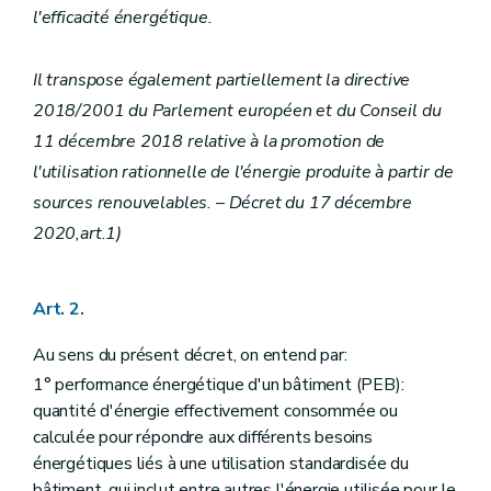
Art. 21
l'efficacité énergétique.
Art. 22
Chapitre V
(Procédures PEB et d'électromobilité
– D
re
Section 1
Actes et travaux soumis à permis
Il transpose également partiellement la directive
re
Sous-section 1
Construction de bâtiment
2018/2001 du Parlement européen et du Conseil du
Art. 23
Art. 24
11 décembre 2018 relative à la promotion de
Sous-section 2
Travaux de rénovation importante
l'utilisation rationnelle de l'énergie produite à partir de
Art. 25
sources renouvelables. – Décret du 17 décembre
Art. 26
Sous-section 3
Travaux de rénovation simple et changements de destination
2020,art.1)
Art. 27
Sous-section 4
Vente ou location en cours de procédure PEB
Art. 28
Section 2
Actes et travaux non soumis à permis
Art. 2.
Art. 29
Titre 4
Certificats de performance énergétique des bâtiments
Au sens du présent décret, on entend par:
er
Chapitre I
Régime de la certification
1° performance énergétique d'un bâtiment (PEB):
Art. 30
quantité d'énergie effectivement consommée ou
Art. 31
Art. 32
calculée pour répondre aux différents besoins
Chapitre II
Obligations de disposer d'un certificat PEB
énergétiques liés à une utilisation standardisée du
Art. 33
bâtiment, qui inclut entre autres l'énergie utilisée pour le