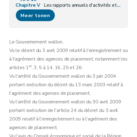
Chapitre V
Les rapports annuels d'activités et les données utiles à la transparence du marché régional du travail
Section première
Obligations relatives au rapport annuel d'activités simplifié prévu à l'article 2, alinéa 3, du décret
Meer tonen
Art. 11
Section 2
Obligations à charge de l'agence de placement enregistrée
Art. 12
Section 3
Obligations à charge de l'agence de travail intérimaire agréée
Art. 13
Le Gouvernement wallon,
Chapitre VI
Dispositions générales, abrogatoires, transitoires et finales
Vu le décret du 3 avril 2009 relatif à l'enregistrement ou
Art. 15
Art. 16
à l'agrément des agences de placement, notamment les
Art. 17
er
articles 1
, 3, 5 à 14, 16, 25 et 26;
Art. 18
Art. 19
Vu l'arrêté du Gouvernement wallon du 3 juin 2004
portant exécution du décret du 13 mars 2003 relatif à
l'agrément des agences de placement;
Vu l'arrêté du Gouvernement wallon du 30 avril 2009
portant exécution de l'article 24 du décret du 3 avril
2009 relatif à l'enregistrement ou à l'agrément des
agences de placement;
Vu l'avis du Conseil économique et social de la Région