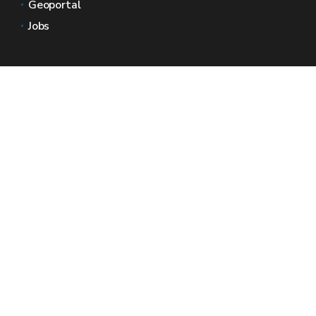
Geoportal
Jobs
Neem contact met ons op
Wallonië Ruimtes
Pers
Dien een klacht in bij de SPW
Een onregelmatigheid melden
Een officiële website voor Wallonië - Wallex