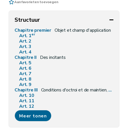
Aan favorieten toevoegen
Structuur
Chapitre premier
Objet et champ d'application
er
Art. 1
Art. 2
Art. 3
Art. 4
Chapitre II
Des incitants
Art. 5
Art. 6
Art. 7
Art. 8
Art. 9
Chapitre III
Conditions d'octroi et de maintien, procédures de demande et d'octroi, modalités de liquidation, de contrôle et sanctions
Art. 10
Art. 11
Art. 12
Art. 13
Meer tonen
Art. 14
Art. 15