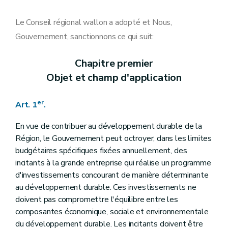
Art. 16
Art. 17
Art. 18
Le Conseil régional wallon a adopté et Nous,
Chapitre IV
La commission consultative
Gouvernement, sanctionnons ce qui suit:
Art. 19
Chapitre V
Dispositions finales
Art. 20
Chapitre premier
Art. 21
Objet et champ d'application
Chapitre VI
Dispositions abrogatoires et transitoires
Art. 21
Art. 22
er
Art. 1
.
En vue de contribuer au développement durable de la
Région, le Gouvernement peut octroyer, dans les limites
budgétaires spécifiques fixées annuellement, des
incitants à la grande entreprise qui réalise un programme
d'investissements concourant de manière déterminante
au développement durable. Ces investissements ne
doivent pas compromettre l'équilibre entre les
composantes économique, sociale et environnementale
du développement durable. Les incitants doivent être