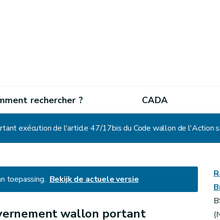
mment rechercher ?
CADA
R
an toepassing.
Bekijk de actuele versie
B
B
vernement wallon portant
(