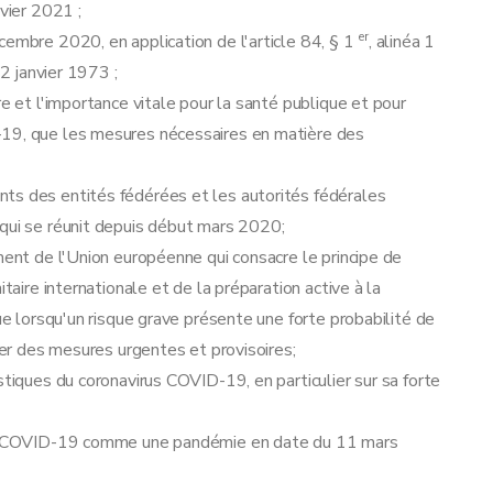
nvier 2021 ;
er
cembre 2020, en application de l'article 84, § 1
, alinéa 1
12 janvier 1973 ;
re et l'importance vitale pour la santé publique et pour
-19, que les mesures nécessaires en matière des
ts des entités fédérées et les autorités fédérales
 qui se réunit depuis début mars 2020;
ment de l'Union européenne qui consacre le principe de
taire internationale et de la préparation active à la
que lorsqu'un risque grave présente une forte probabilité de
pter des mesures urgentes et provisoires;
stiques du coronavirus COVID-19, en particulier sur sa forte
irus COVID-19 comme une pandémie en date du 11 mars