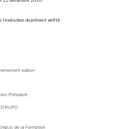
 le 21 décembre 2020.
 l'exécution du présent arrêté.
vernement wallon :
stre-Président
 DI RUPO
'Emploi, de la Formation