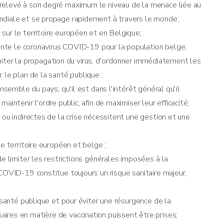
relevé à son degré maximum le niveau de la menace liée au
ndiale et se propage rapidement à travers le monde;
ur le territoire européen et en Belgique;
sente le coronavirus COVID-19 pour la population belge;
limiter la propagation du virus, d'ordonner immédiatement les
 le plan de la santé publique ;
nsemble du pays; qu'il est dans l'intérêt général qu'il
intenir l'ordre public, afin de maximiser leur efficacité;
ou indirectes de la crise nécessitent une gestion et une
e territoire européen et belge ;
e limiter les restrictions générales imposées à la
COVID-19 constitue toujours un risque sanitaire majeur,
 santé publique et pour éviter une résurgence de la
res en matière de vaccination puissent être prises;