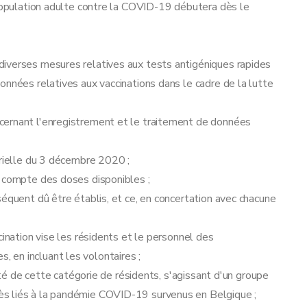
 population adulte contre la COVID-19 débutera dès le
iverses mesures relatives aux tests antigéniques rapides
onnées relatives aux vaccinations dans le cadre de la lutte
cernant l'enregistrement et le traitement de données
érielle du 3 décembre 2020 ;
t compte des doses disponibles ;
séquent dû être établis, et ce, en concertation avec chacune
cination vise les résidents et le personnel des
 en incluant les volontaires ;
lité de cette catégorie de résidents, s'agissant d'un groupe
s liés à la pandémie COVID-19 survenus en Belgique ;