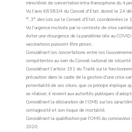
ministériel de concertation intra-francophone du 4 ja
Vu l'avis 68.583/4 du Conseil d'Etat, donné le 24 dé
er
, 3°, des lois sur le Conseil d'Etat, coordonnées le 
Vu l'urgence motivée par le contexte de crise sanitai
éviter une résurgence de la pandémie liée au COVID
vaccinations puissent être prises ;
Considérant les concertations entre les Gouvernemen
compétentes au sein du Conseil national de sécurité
Considérant l'article 191 du Traité sur le fonctionne
précaution dans le cadre de la gestion d'une crise sani
potentialité de ces crises; que ce principe implique 
se réaliser, il revient aux autorités publiques d'ado
Considérant la déclaration de l'OMS sur les caractéri
contagiosité et son risque de mortalité;
Considérant la qualification par l'OMS du coronav
2020;