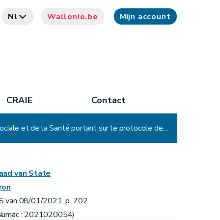
Nl
Wallonie.be
Mijn account
CRAIE
Contact
Arrêté du Gouvernement wallon portant exécution de l'article 47/17bis du Code wallon de l'Action sociale et de la Santé portant sur le protocole de mise en oeuvre de la phase 1.a.1. du programme de vaccination pour adultes contre la COVID-19 en ce qui concerne les maisons de repos et les maisons de repos et de soins
aad van State
ron
S van 08/01/2021, p. 702
Numac : 2021020054)