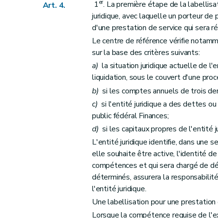
er
1
. La première étape de la labellisa
Art. 4.
juridique, avec laquelle un porteur de 
d'une prestation de service qui sera réa
Le centre de référence vérifie notammen
sur la base des critères suivants:
a)
la situation juridique actuelle de l'e
liquidation, sous le couvert d'une procé
b)
si les comptes annuels de trois der
c)
si l'entité juridique a des dettes o
public fédéral Finances;
d)
si les capitaux propres de l'entité j
L'entité juridique identifie, dans une
elle souhaite être active, l'identité de
compétences et qui sera chargé de déli
déterminés, assurera la responsabilit
l'entité juridique.
Une labellisation pour une prestation d
Lorsque la compétence requise de l'ex