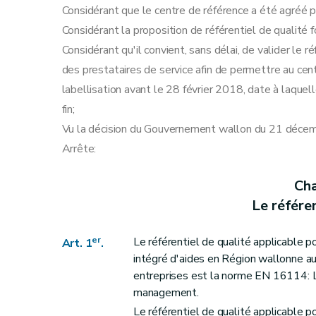
Considérant que le centre de référence a été agréé pa
Considérant la proposition de référentiel de qualité 
Considérant qu'il convient, sans délai, de valider le r
des prestataires de service afin de permettre au cen
labellisation avant le 28 février 2018, date à laquelle
fin;
Vu la décision du Gouvernement wallon du 21 déce
Arrête:
Cha
Le référen
er
Le référentiel de qualité applicable p
Art. 1
.
intégré d'aides en Région wallonne a
entreprises est la norme EN 16114: Li
management.
Le référentiel de qualité applicable p