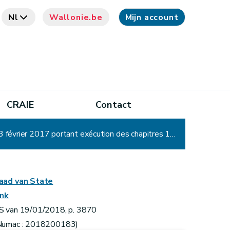
Nl
Wallonie.be
Mijn account
CRAIE
Contact
Arrêté ministériel portant exécution des articles 8, 9 et 12 de l'arrêté du Gouvernement wallon du 23 février 2017 portant exécution des chapitres 1er, 3 et 4 du décret du 21 décembre 2016 portant octroi d'aides, au moyen d'un portefeuille intégré d'aides en Région wallonne, aux porteurs de projets et aux petites et moyennes entreprises pour rémunérer des services promouvant l'entrepreneuriat ou la croissance, et constituant une banque de données de sources authentiques liées à ce portefeuille intégré
aad van State
ink
S van 19/01/2018, p. 3870
Numac : 2018200183)