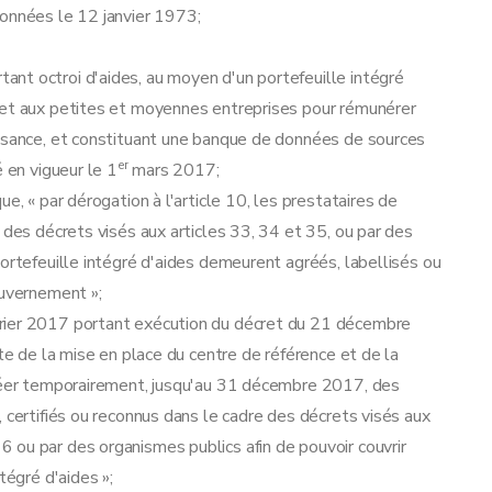
rdonnées le 12 janvier 1973;
nt octroi d'aides, au moyen d'un portefeuille intégré
 et aux petites et moyennes entreprises pour rémunérer
issance, et constituant une banque de données de sources
er
é en vigueur le 1
mars 2017;
e, « par dérogation à l'article 10, les prestataires de
 des décrets visés aux articles 33, 34 et 35, ou par des
portefeuille intégré d'aides demeurent agréés, labellisés ou
ouvernement »;
rier 2017 portant exécution du décret du 21 décembre
nte de la mise en place du centre de référence et de la
gréer temporairement, jusqu'au 31 décembre 2017, des
 certifiés ou reconnus dans le cadre des décrets visés aux
 ou par des organismes publics afin de pouvoir couvrir
tégré d'aides »;