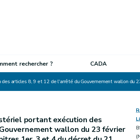
mment rechercher ?
CADA
R
stériel portant exécution des
L
du Gouvernement wallon du 23 février
B
(
tres 1er, 3 et 4 du décret du 21