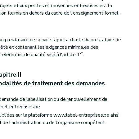
rojets et aux petites et moyennes entreprises est la
on fournis en dehors du cadre de l'enseignement formel -
n prestataire de service signe la charte du prestataire de
rrêté et contenant les exigences minimales des
er
éférentiel de qualité visé à l'article 1
.
pitre II
modalités de traitement des demandes
a demande de labellisation ou de renouvellement de
abel-entreprises.be
publiées sur la plateforme www.label-entreprises.be ainsi
net de l'administration ou de l'organisme compétent.