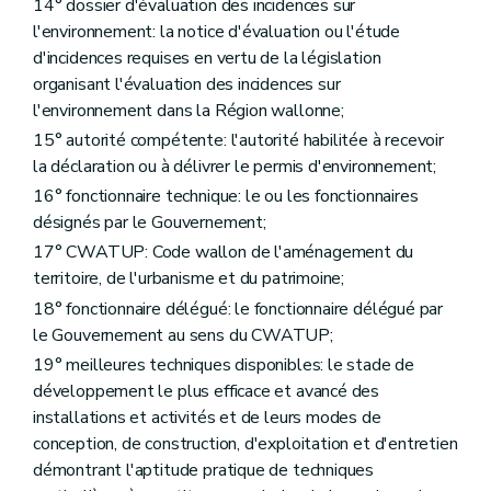
14° dossier d'évaluation des incidences sur
Art. 94
Section 4
Recours
l'environnement: la notice d'évaluation ou l'étude
Art. 95
d'incidences requises en vertu de la législation
Section 5
Dispositions particulières au projet mixte impliquant une modification à la voirie communale
organisant l'évaluation des incidences sur
Art. 96
l'environnement dans la Région wallonne;
Section 6
Dispositions finales
Art. 97
15° autorité compétente: l'autorité habilitée à recevoir
Chapitre XII
Dispositions abrogatoires et modificatives
la déclaration ou à délivrer le permis d'environnement;
Section première
Code wallon de l'Aménagement du Territoire, de l'Urbanisme et du Patrimoine
16° fonctionnaire technique: le ou les fonctionnaires
Art. 98
Art. 99
désignés par le Gouvernement;
Section 2
Eaux
17° CWATUP: Code wallon de l'aménagement du
Art. 100
territoire, de l'urbanisme et du patrimoine;
Art. 101
Art. 102
18° fonctionnaire délégué: le fonctionnaire délégué par
Art. 103
le Gouvernement au sens du CWATUP;
Art. 104
Art. 105
19° meilleures techniques disponibles: le stade de
Art. 106
développement le plus efficace et avancé des
Art. 107
installations et activités et de leurs modes de
Art. 108
conception, de construction, d'exploitation et d'entretien
Art. 109
Art. 110
démontrant l'aptitude pratique de techniques
Art. 111