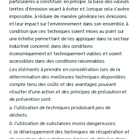
particulières à constituer, en principe, la base des valeurs
Art. 112
limites d'émission visant à éviter et, lorsque cela s'avère
Art. 113
impossible, à réduire de manière générale les émissions
Art. 114
Art. 115
et leur impact sur l'environnement dans son ensemble, à
Art. 116
condition que ces techniques soient mises au point sur
Art. 117
une échelle permettant de les appliquer dans le secteur
Art. 118
industriel concerné, dans des conditions
Art. 119
Art. 120
économiquement et techniquement viables et soient
Art. 121
accessibles dans des conditions raisonnables.
Art. 122
Les éléments à prendre en considération lors de la
Art. 123
Art. 124
détermination des meilleures techniques disponibles
Art. 125
compte tenu des coûts et des avantages pouvant
Art. 126
résulter d'une action et des principes de précaution et
Art. 127
de prévention sont:
Art. 128
Art. 129
a
. l'utilisation de techniques produisant peu de
Art. 130
déchets;
Art. 131
Art. 132
b
. l'utilisation de substances moins dangereuses;
Art. 133
c
. le développement des techniques de récupération et
Art. 134