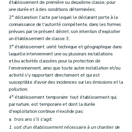
établissement de première ou deuxième classe, pour
Art. 34
une durée et à des conditions déterminées;
Section 4
Décision
Art. 35
2° déclaration: l'acte par lequel le déclarant porte à la
Art. 36
connaissance de l'autorité compétente, dans les formes
Art. 37
prévues par le présent décret, son intention d'exploiter
Art. 38
Section 5
Procédure simplifiée
un établissement de classe 3;
Art. 39
3° établissement: unité technique et géographique dans
Chapitre IV
Recours
laquelle interviennent une ou plusieurs installations
Art. 40
Art. 41
et/ou activités classées pour la protection de
Chapitre V
Transformation et extension d'un établissement classé
l'environnement, ainsi que toute autre installation et/ou
Art. 42
activité s'y rapportant directement et qui est
Chapitre VI
Etablissements mobiles
susceptible d'avoir des incidences sur les émissions et la
Art. 43
Art. 44
pollution;
Chapitre VII
Contenu et effets du permis d'environnement
4° établissement temporaire: tout établissement qui,
Section première
Contenu de la décision
par nature, est temporaire et dont la durée
Art. 45
Section 2
Effets du permis
d'exploitation continue n'excède pas:
Art. 46
a.
trois ans s'il s'agit:
Art. 47
1. soit d'un établissement nécessaire à un chantier de
Art. 48