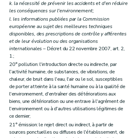
k
. la nécessité de prévenir les accidents et d'en réduire
Art. 157
Art. 158
les conséquences sur l'environnement;
Art. 159
l
. les informations publiées par la Commission
Art. 160
européenne au sujet des meilleures techniques
Art. 161
Art. 162
disponibles, des prescriptions de contrôle y afférentes
Art. 163
et de leur évolution ou des organisations
Art. 164
internationales
– Décret du 22 novembre 2007, art. 2,
Art. 165
1.;
Art. 166
Art. 167
20° pollution: l'introduction directe ou indirecte, par
Art. 168
l'activité humaine, de substances, de vibrations, de
Art. 169
chaleur, de bruit dans l'eau, l'air ou le sol, susceptibles
Section 4
Evaluation des incidences
Art. 170
de porter atteinte à la santé humaine ou à la qualité de
l'environnement, d'entraîner des détériorations aux
biens, une détérioration ou une entrave à l'agrément de
l'environnement ou à d'autres utilisations légitimes de
ce dernier;
21° émission: le rejet direct ou indirect, à partir de
sources ponctuelles ou diffuses de l'établissement, de