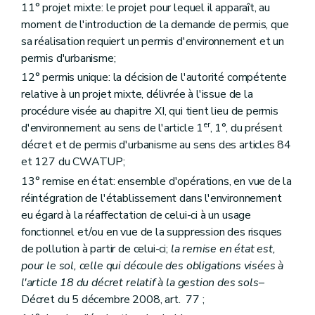
Art.
76
bis
11° projet mixte: le projet pour lequel il apparaît, au
Art.
76
ter
moment de l'introduction de la demande de permis, que
Art.
76
quater
Chapitre X
Sanctions pénales
sa réalisation requiert un permis d'environnement et un
Art. 78
permis d'urbanisme;
Art. 79
12° permis unique: la décision de l'autorité compétente
Art. 80
Chapitre XI
Du permis unique
relative à un projet mixte, délivrée à l'issue de la
Section première
Champ d'application et autorité compétente
procédure visée au chapitre XI, qui tient lieu de permis
Art. 81
er
d'environnement au sens de l'article 1
, 1°, du présent
Section 2
Demande, enquête publique et avis
décret et de permis d'urbanisme au sens des articles 84
Art. 82
Art. 83
et 127 du CWATUP;
Art. 84
13° remise en état: ensemble d'opérations, en vue de la
Art. 85
réintégration de l'établissement dans l'environnement
Art. 86
Art. 87
eu égard à la réaffectation de celui-ci à un usage
Art. 88
fonctionnel et/ou en vue de la suppression des risques
Art. 89
de pollution à partir de celui-ci;
la remise en état est,
Art. 90
pour le sol, celle qui découle des obligations visées à
Art. 91
Art. 92
l'article 18 du décret relatif à la gestion des sols
–
Section 3
Décision
Décret du 5 décembre 2008, art. 77 ;
Art. 93