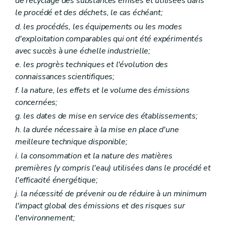
de recyclage des substances émises et utilisées dans
Art. 135
Art. 136
le procédé et des déchets, le cas échéant;
Art. 137
d
. les procédés, les équipements ou les modes
Art. 138
d'exploitation comparables qui ont été expérimentés
Section 3
Déchets
avec succès à une échelle industrielle;
Art. 139
Art. 139
bis
e
. les progrès techniques et l'évolution des
Art. 140
connaissances scientifiques;
Art. 141
Art. 142
f
. la nature, les effets et le volume des émissions
Art. 143
concernées;
Art. 144
g
. les dates de mise en service des établissements;
Art. 145
Art. 146
h
. la durée nécessaire à la mise en place d'une
Art. 147
meilleure technique disponible;
Art. 148
i
. la consommation et la nature des matières
Art. 149
Art. 150
premières (y compris l'eau) utilisées dans le procédé et
Art. 151
l'efficacité énergétique;
Art. 152
j
. la nécessité de prévenir ou de réduire à un minimum
Art. 153
Art. 154
l'impact global des émissions et des risques sur
Art. 155
l'environnement;
Art. 156