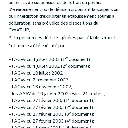
ou en cas de suspension ou de retrait du permis
d'environnement ou de décision ordonnant la suspension
ou l'interdiction d'exploiter un établissement soumis à
déclaration, sans préjudice des dispositions du
CWATUP;
8° la gestion des déchets générés par l'établissement.
Cet article a été exécuté par:
er
– l'AGW du 4 juillet 2002 (1
document);
e
– l'AGW du 4 juillet 2002 (2
document);
– l'AGW du 18 juillet 2002;
– l'AGW du 7 novembre 2002;
– l'AGW du 13 novembre 2002;
– les AGW du 16 janvier 2003 (Eau - 21 textes);
er
– l'AGW du 27 février 2003(1
document);
e
– l'AGW du 27 février 2003 (2
document);
e
– l'AGW du 27 février 2003 (3
document);
e
– l'AGW du 27 février 2003 (4
document);
er
– l'AGW du 13 mars 2003 (1
document);