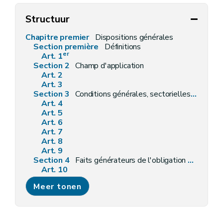
Structuur
Chapitre premier
Dispositions générales
Section première
Définitions
er
Art. 1
Section 2
Champ d'application
Art. 2
Art. 3
Section 3
Conditions générales, sectorielles, intégrales et particulières
Art. 4
Art. 5
Art. 6
Art. 7
Art. 8
Art. 9
Section 4
Faits générateurs de l'obligation d'obtenir un permis ou de faire une déclaration
Art. 10
Art. 11
Meer tonen
Art. 12
Section 5
Autorité compétente
Art. 13
Chapitre II
Régime de la déclaration