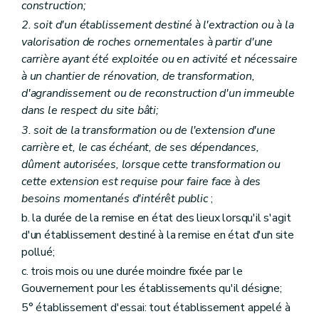
Art. 49
construction;
Section 3
Durée de validité du permis
2. soit d'un établissement destiné à l'extraction ou à la
Art. 50
valorisation de roches ornementales à partir d'une
Art. 51
Art. 52
carrière ayant été exploitée ou en activité et nécessaire
Section 4
Mise en oeuvre du permis
à un chantier de rénovation, de transformation,
Art. 53
d'agrandissement ou de reconstruction d'un immeuble
Art. 54
dans le respect du site bâti;
Chapitre VIII
Conditions d'exploitation et obligations de l'exploitant
Section première
Conditions d'exploitation
3. soit de la transformation ou de l'extension d'une
Art. 55
carrière et, le cas échéant, de ses dépendances,
Art. 55
bis
dûment autorisées, lorsque cette transformation ou
Art. 56
Section 2
Obligations de l'exploitant
cette extension est requise pour faire face à des
Art. 57
besoins momentanés d'intérêt public
;
Art. 58
b. la durée de la remise en état des lieux lorsqu'il s'agit
Art. 59
Art. 59
bis
d'un établissement destiné à la remise en état d'un site
Art. 59 ter
pollué;
Art.
59quater
c. trois mois ou une durée moindre fixée par le
Section 3
Changement d'exploitant
Art. 60
Gouvernement pour les établissements qu'il désigne;
Chapitre IX
Surveillance et mesures administratives
5° établissement d'essai: tout établissement appelé à
Section première
Surveillance et inspection