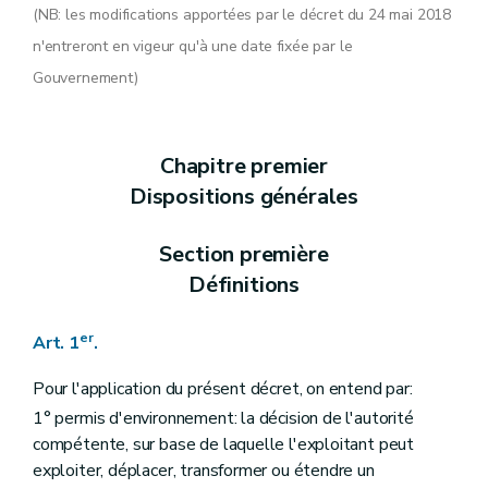
Art. 14
(NB: les modifications apportées par le décret du 24 mai 2018
Art. 15
n'entreront en vigeur qu'à une date fixée par le
Chapitre III
Procédure d'octroi du permis d'environnement
Section première
La demande
Gouvernement)
Art. 16
Art. 17
Art. 18
Art. 19
Chapitre premier
Art. 20
Art. 21
Dispositions générales
Art. 22
Art. 23
Section première
Section 2
Enquête publique
Art. 24
Définitions
Art. 25
Art. 26
Art. 27
er
Art. 1
.
Art. 28
Art. 29
Pour l'application du présent décret, on entend par:
Section 3
Avis
1° permis d'environnement: la décision de l'autorité
Art. 30
Art. 31
compétente, sur base de laquelle l'exploitant peut
Art. 32
exploiter, déplacer, transformer ou étendre un
Art. 33