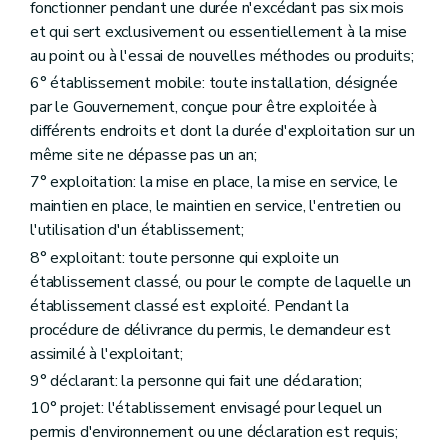
fonctionner pendant une durée n'excédant pas six mois
Art. 61
Art. 62
et qui sert exclusivement ou essentiellement à la mise
Art. 63
au point ou à l'essai de nouvelles méthodes ou produits;
Section 2
Mesures de police administrative
6° établissement mobile: toute installation, désignée
Sous-section première
Action sur le permis en l'absence d'infraction
Art. 64
par le Gouvernement, conçue pour être exploitée à
Art. 65
différents endroits et dont la durée d'exploitation sur un
Art. 66
même site ne dépasse pas un an;
Art. 67
7° exploitation: la mise en place, la mise en service, le
Art. 68
Art. 69
maintien en place, le maintien en service, l'entretien ou
Art. 70
l'utilisation d'un établissement;
Sous-section 2
Action sur l'établissement en l'absence d'infraction
8° exploitant: toute personne qui exploite un
Art. 71
Sous-section 3
Action sur le permis ou la déclaration en cas d'infraction
établissement classé, ou pour le compte de laquelle un
Art. 72
établissement classé est exploité. Pendant la
Art. 73
procédure de délivrance du permis, le demandeur est
Sous-section 4
Action sur l'établissement en cas d'infraction
assimilé à l'exploitant;
Art. 74
Art. 75
9° déclarant: la personne qui fait une déclaration;
Section 3
Amendes administratives
10° projet: l'établissement envisagé pour lequel un
Art. 76
Section 4
Obligation de notification périodique de données environnementales
permis d'environnement ou une déclaration est requis;