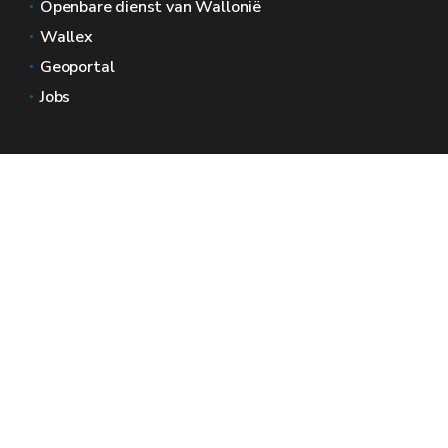
Openbare dienst van Wallonië
Wallex
Geoportal
Jobs
Neem contact met ons op
Wallonië Ruimtes
Pers
Dien een klacht in bij de SPW
Een onregelmatigheid melden