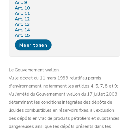
Art. 9
Art. 10
Art. 11
Art. 12
Art. 13
Art. 14
Art. 15
Art. 16
Meer tonen
Art. 17
Art. 18
Art. 19
Art. 20
Art. 21
Le Gouvernement wallon,
Art. 22
Vu le décret du 11 mars 1999 relatif au permis
Art. 23
Art. 24
d'environnement, notamment les articles 4, 5, 7, 8 et 9;
Art. 25
Vu l'arrêté du Gouvernement wallon du 17 juillet 2003
Art. 26
Art. 27
déterminant les conditions intégrales des dépôts de
Art. 28
liquides combustibles en réservoirs fixes, à l'exclusion
Art. 29
Art. 30
des dépôts en vrac de produits pétroliers et substances
Art. 31
dangereuses ainsi que les dépôts présents dans les
Art. 32