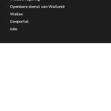
Openbare dienst van Wallonië
Wallex
Geoportal
Jobs
Neem contact met ons op
Wallonië Ruimtes
Pers
Dien een klacht in bij de SPW
Een onregelmatigheid melden