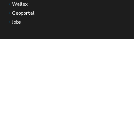
Wallex
Geoportal
Jobs
Neem contact met ons op
Wallonië Ruimtes
Pers
Dien een klacht in bij de SPW
Een onregelmatigheid melden