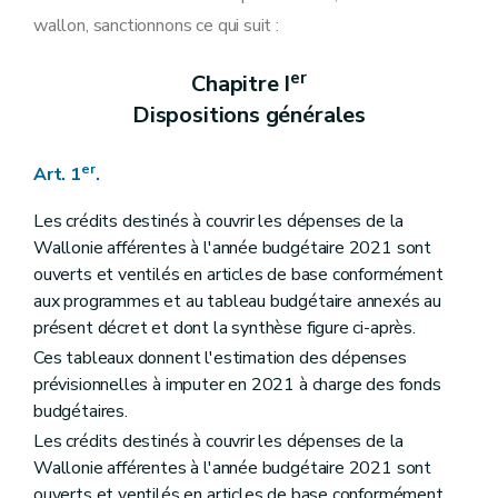
Art. 21
wallon, sanctionnons ce qui suit :
Art. 22
Art. 23
Art. 24
er
Chapitre I
Art. 25
Dispositions générales
Art. 26
Art. 27
Art. 28
er
Art. 1
.
Art. 29
Art. 30
Art. 31
Les crédits destinés à couvrir les dépenses de la
Art. 32
Wallonie afférentes à l'année budgétaire 2021 sont
Art. 33
ouverts et ventilés en articles de base conformément
Art. 34
aux programmes et au tableau budgétaire annexés au
Art. 35
Art. 36
présent décret et dont la synthèse figure ci-après.
Art. 37
Ces tableaux donnent l'estimation des dépenses
Art. 38
prévisionnelles à imputer en 2021 à charge des fonds
Art. 39
Art. 40
budgétaires.
Art. 41
Les crédits destinés à couvrir les dépenses de la
Art. 42
Wallonie afférentes à l'année budgétaire 2021 sont
Art. 43
Art. 44
ouverts et ventilés en articles de base conformément