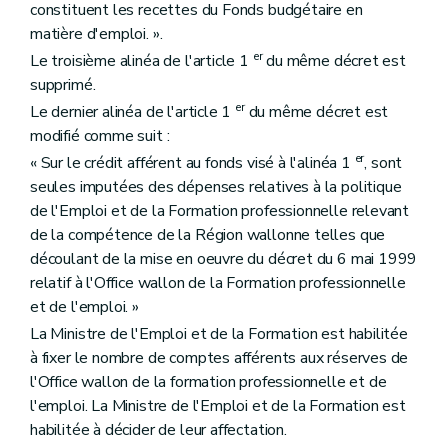
constituent les recettes du Fonds budgétaire en
Art. 202
matière d'emploi. ».
Art. 203
Art. 204
er
Le troisième alinéa de l'article 1
du même décret est
Art. 205
supprimé.
Art. 206
er
Art. 207
Le dernier alinéa de l'article 1
du même décret est
Art. 208
modifié comme suit :
Art. 209
er
« Sur le crédit afférent au fonds visé à l'alinéa 1
, sont
Art. 210
Art. 211
seules imputées des dépenses relatives à la politique
Art. 212
de l'Emploi et de la Formation professionnelle relevant
Art. 213
de la compétence de la Région wallonne telles que
Chapitre X
Dispositions finales
découlant de la mise en oeuvre du décret du 6 mai 1999
Art. 214
Annexe
relatif à l'Office wallon de la Formation professionnelle
et de l'emploi. »
La Ministre de l'Emploi et de la Formation est habilitée
à fixer le nombre de comptes afférents aux réserves de
l'Office wallon de la formation professionnelle et de
l'emploi. La Ministre de l'Emploi et de la Formation est
habilitée à décider de leur affectation.