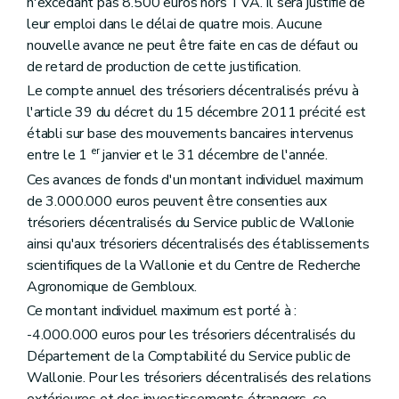
n'excédant pas 8.500 euros hors TVA. Il sera justifié de
Art. 92
leur emploi dans le délai de quatre mois. Aucune
Art. 93
Art. 94
nouvelle avance ne peut être faite en cas de défaut ou
Art. 95
de retard de production de cette justification.
Art. 96
Le compte annuel des trésoriers décentralisés prévu à
Art. 97
l'article 39 du décret du 15 décembre 2011 précité est
Art. 98
Art. 99
établi sur base des mouvements bancaires intervenus
Art. 100
er
entre le 1
janvier et le 31 décembre de l'année.
Art. 101
Ces avances de fonds d'un montant individuel maximum
Art. 102
Art. 103
de 3.000.000 euros peuvent être consenties aux
Art. 104
trésoriers décentralisés du Service public de Wallonie
Art. 105
ainsi qu'aux trésoriers décentralisés des établissements
Art. 106
scientifiques de la Wallonie et du Centre de Recherche
Art. 107
Art. 108
Agronomique de Gembloux.
Art. 109
Ce montant individuel maximum est porté à :
Art. 110
Chapitre II
Autorisations
-4.000.000 euros pour les trésoriers décentralisés du
Art. 111
Département de la Comptabilité du Service public de
Art. 112
Wallonie. Pour les trésoriers décentralisés des relations
Art. 113
extérieures et des investissements étrangers, ce