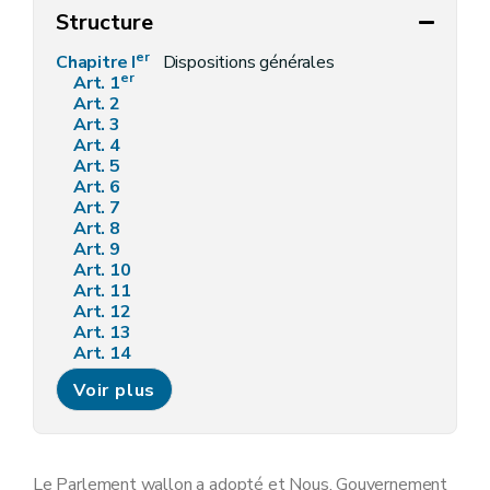
Structure
er
Chapitre I
Dispositions générales
er
Art. 1
Art. 2
Art. 3
Art. 4
Art. 5
Art. 6
Art. 7
Art. 8
Art. 9
Art. 10
Art. 11
Art. 12
Art. 13
Art. 14
Art. 15
Voir plus
Art. 16
Art. 17
Art. 18
Art. 19
Art. 20
Le Parlement wallon a adopté et Nous, Gouvernement