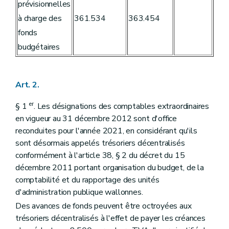
Art. 68
prévisionnelles
Art. 69
à charge des
361.534
363.454
Art. 70
Art. 71
fonds
Art. 72
budgétaires
Art. 73
Art. 74
Art. 75
Art. 76
Art. 2.
Art. 77
Art. 78
er
§ 1
. Les désignations des comptables extraordinaires
Art. 79
en vigueur au 31 décembre 2012 sont d'office
Art. 80
Art. 81
reconduites pour l'année 2021, en considérant qu'ils
Art. 82
sont désormais appelés trésoriers décentralisés
Art. 83
conformément à l'article 38, § 2 du décret du 15
Art. 84
décembre 2011 portant organisation du budget, de la
Art. 85
Art. 86
comptabilité et du rapportage des unités
Art. 87
d'administration publique wallonnes.
Art. 88
Des avances de fonds peuvent être octroyées aux
Art. 89
Art. 90
trésoriers décentralisés à l'effet de payer les créances
Art. 91