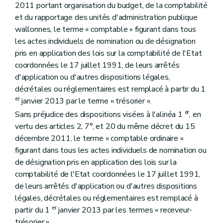
2011 portant organisation du budget, de la comptabilité
Art. 155
et du rapportage des unités d'administration publique
Art. 156
Art. 157
wallonnes, le terme « comptable » figurant dans tous
Art. 158
les actes individuels de nomination ou de désignation
Art. 159
pris en application des lois sur la comptabilité de l'Etat
Art. 160
coordonnées le 17 juillet 1991, de leurs arrêtés
Art. 161
Art. 162
d'application ou d'autres dispositions légales,
Art. 163
décrétales ou réglementaires est remplacé à partir du 1
Art. 164
er
janvier 2013 par le terme « trésorier ».
Art. 165
Art. 166
er
Sans préjudice des dispositions visées à l'alinéa 1
, en
Art. 167
vertu des articles 2, 7°, et 20 du même décret du 15
Art. 168
décembre 2011, le terme « comptable ordinaire »
Art. 169
figurant dans tous les actes individuels de nomination ou
Art. 170
Art. 171
de désignation pris en application des lois sur la
Art. 172
comptabilité de l'Etat coordonnées le 17 juillet 1991,
Art. 173
de leurs arrêtés d'application ou d'autres dispositions
Art. 174
Art. 175
légales, décrétales ou réglementaires est remplacé à
Art. 176
er
partir du 1
janvier 2013 par les termes « receveur-
Art. 177
trésorier ».