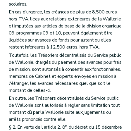
Chapitre V
Dette
scolaires.
Art. 136
En cas d'urgence, les créances de plus de 8.500 euros,
Art. 137
hors TVA, liées aux relations extérieures de la Wallonie
Chapitre VI
Section particulière
Art. 138
et imputées aux articles de base de la division organique
Art. 139
09, programmes 09 et 10, peuvent également être
Chapitre VII
Services administratifs à comptabilité autonome
liquidées sur avances de fonds pour autant qu'elles
Art. 140
restent inférieures à 12.500 euros, hors TVA.
Art. 141
Art. 142
Toutefois, les Trésoriers décentralisés du Service public
Chapitre VIII
Organismes
de Wallonie, chargés du paiement des avances pour frais
Art. 143
de mission, sont autorisés à consentir aux fonctionnaires,
Art. 144
Art. 145
membres de Cabinet et experts envoyés en mission à
Art. 146
l'étranger, les avances nécessaires quel que soit le
Art. 147
montant de celles-ci.
Art. 148
Art. 149
En outre, les Trésoriers décentralisés du Service public
Art. 150
de Wallonie sont autorisés à régler sans limitation tout
Art. 151
montant dû par la Wallonie suite aux jugements ou
Art. 152
arrêts prononcés contre elle.
Art. 153
Chapitre IX
Dispositions diverses
§ 2. En vertu de l'article 2, 8°, du décret du 15 décembre
Art. 154