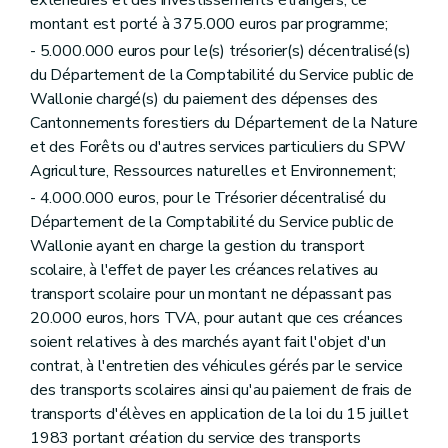
Art. 114
Art. 115
montant est porté à 375.000 euros par programme;
Art. 116
- 5.000.000 euros pour le(s) trésorier(s) décentralisé(s)
Chapitre III
Garanties régionales
du Département de la Comptabilité du Service public de
Art. 117
Art. 118
Wallonie chargé(s) du paiement des dépenses des
Art. 119
Cantonnements forestiers du Département de la Nature
Art. 120
et des Forêts ou d'autres services particuliers du SPW
Art. 121
Agriculture, Ressources naturelles et Environnement;
Art. 122
Art. 123
- 4.000.000 euros, pour le Trésorier décentralisé du
Art. 124
Département de la Comptabilité du Service public de
Art. 125
Wallonie ayant en charge la gestion du transport
Art. 126
Art. 127
scolaire, à l'effet de payer les créances relatives au
Art. 128
transport scolaire pour un montant ne dépassant pas
Art. 129
20.000 euros, hors TVA, pour autant que ces créances
Art. 130
soient relatives à des marchés ayant fait l'objet d'un
Art. 131
Art. 132
contrat, à l'entretien des véhicules gérés par le service
Chapitre IV
Octroi d'avances
des transports scolaires ainsi qu'au paiement de frais de
Art. 133
transports d'élèves en application de la loi du 15 juillet
Art. 134
1983 portant création du service des transports
Art. 135