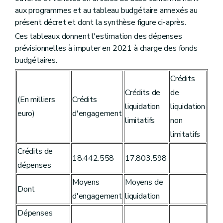
Art. 45
aux programmes et au tableau budgétaire annexés au
Art. 46
présent décret et dont la synthèse figure ci-après.
Art. 47
Ces tableaux donnent l'estimation des dépenses
Art. 48
Art. 49
prévisionnelles à imputer en 2021 à charge des fonds
Art. 50
budgétaires.
Art. 51
Art. 52
Crédits
Art. 53
Crédits de
de
Art. 54
(En milliers
Crédits
Art. 55
liquidation
liquidation
Art. 56
euro)
d'engagement
limitatifs
non
Art. 57
Art. 58
limitatifs
Art. 59
Art. 60
Crédits de
18.442.558
17.803.598
Art. 61
dépenses
Art. 62
Art. 63
Moyens
Moyens de
Art. 64
Dont
d'engagement
liquidation
Art. 65
Art. 66
Dépenses
Art. 67