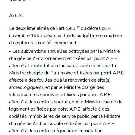
Art. 178
Art. 179
Art. 180
Art. 3.
Art. 181
Art. 182
er
Le deuxième alinéa de l'article 1
du décret du 4
Art. 183
novembre 1993 créant un fonds budgétaire en matière
Art. 184
Art. 185
d'emploi est modifié comme suit :
Art. 186
« Les subventions annuelles octroyées par la Ministre
Art. 187
chargée de l'Environnement et fixées par point A.P.E.
Art. 188
Art. 189
affecté à l'exploitation d'un parc à conteneurs, par la
Art. 190
Ministre chargée du Patrimoine et fixées par point A.P.E.
Art. 191
affecté à des fouilles ou à la rénovation de site(s)
Art. 192
archéologique(s), et par le Ministre chargé des
Art. 193
Art. 194
Infrastructures sportives et fixées par point A.P.E.
Art. 195
affecté à des centres sportifs, par le Ministre chargé du
Art. 196
logement et fixées par point A.P.E. affecté à des
Art. 197
sociétés immobilières de service public, par la Ministre
Art. 198
Art. 199
chargée de l'action sociale et fixées par point A.P.E.
Art. 200
affecté à des centres régionaux d'immigration,
Art. 201