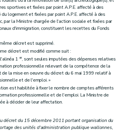
s fouilles ou à la rénovation de site(s) archéologique(s), et
res sportives et fixées par point A.P.E. affecté à des
gé du logement et fixées par point A.P.E. affecté à des
, par la Ministre chargée de l'action sociale et fixées par
ionaux d'immigration, constituent les recettes du Fonds
même décret est supprimé.
e décret est modifié comme suit :
er
 l'alinéa 1
, sont seules imputées des dépenses relatives
ormation professionnelle relevant de la compétence de la
 de la mise en oeuvre du décret du 6 mai 1999 relatif à
sionnelle et de l'emploi. »
ation est habilitée à fixer le nombre de comptes afférents
formation professionnelle et de l'emploi. La Ministre de
ée à décider de leur affectation.
du décret du 15 décembre 2011 portant organisation du
portage des unités d'administration publique wallonnes,