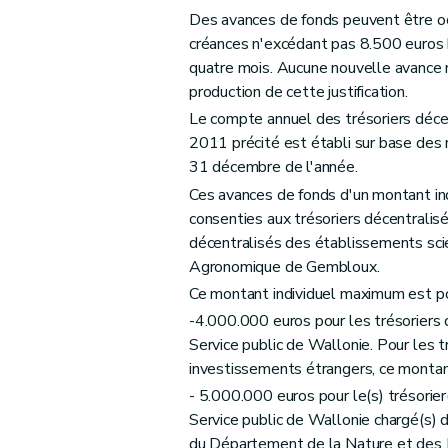
Art. 42
Des avances de fonds peuvent être oct
Art. 43
créances n'excédant pas 8.500 euros ho
Art. 44
quatre mois. Aucune nouvelle avance n
Art. 45
production de cette justification.
Art. 46
Le compte annuel des trésoriers décen
Art. 47
2011 précité est établi sur base des
31 décembre de l'année.
Art. 48
Ces avances de fonds d'un montant i
Art. 49
consenties aux trésoriers décentralisé
Art. 50
décentralisés des établissements sci
Art. 51
Agronomique de Gembloux.
Art. 52
Ce montant individuel maximum est po
Art. 53
-4.000.000 euros pour les trésoriers
Art. 54
Service public de Wallonie. Pour les t
Art. 55
investissements étrangers, ce monta
Art. 56
- 5.000.000 euros pour le(s) trésorie
Service public de Wallonie chargé(s
Art. 57
du Département de la Nature et des F