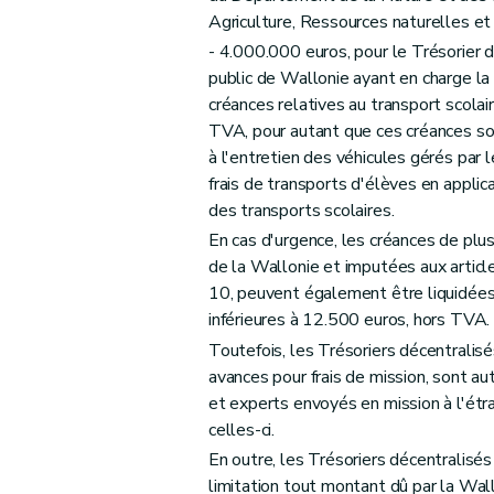
Art. 58
Agriculture, Ressources naturelles e
Art. 59
- 4.000.000 euros, pour le Trésorier 
Art. 60
public de Wallonie ayant en charge la g
Art. 61
créances relatives au transport scola
Art. 62
TVA, pour autant que ces créances soie
Art. 63
à l'entretien des véhicules gérés par 
frais de transports d'élèves en applica
Art. 64
des transports scolaires.
Art. 65
En cas d'urgence, les créances de plu
Art. 66
de la Wallonie et imputées aux articl
Art. 67
10, peuvent également être liquidées
Art. 68
inférieures à 12.500 euros, hors TVA.
Art. 69
Toutefois, les Trésoriers décentralis
Art. 70
avances pour frais de mission, sont a
Art. 71
et experts envoyés en mission à l'étr
celles-ci.
Art. 72
En outre, les Trésoriers décentralisés
Art. 73
limitation tout montant dû par la Wal