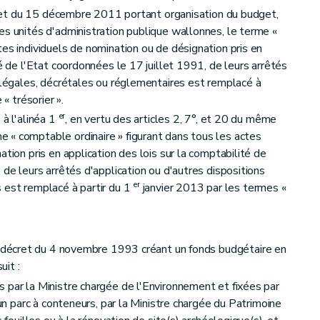
décret du 15 décembre 2011 portant organisation du budget,
es unités d'administration publique wallonnes, le terme «
es individuels de nomination ou de désignation pris en
té de l'Etat coordonnées le 17 juillet 1991, de leurs arrêtés
s légales, décrétales ou réglementaires est remplacé à
« trésorier ».
er
 à l'alinéa 1
, en vertu des articles 2, 7°, et 20 du même
 « comptable ordinaire » figurant dans tous les actes
ation pris en application des lois sur la comptabilité de
 de leurs arrêtés d'application ou d'autres dispositions
er
 est remplacé à partir du 1
janvier 2013 par les termes «
décret du 4 novembre 1993 créant un fonds budgétaire en
it :
 par la Ministre chargée de l'Environnement et fixées par
'un parc à conteneurs, par la Ministre chargée du Patrimoine