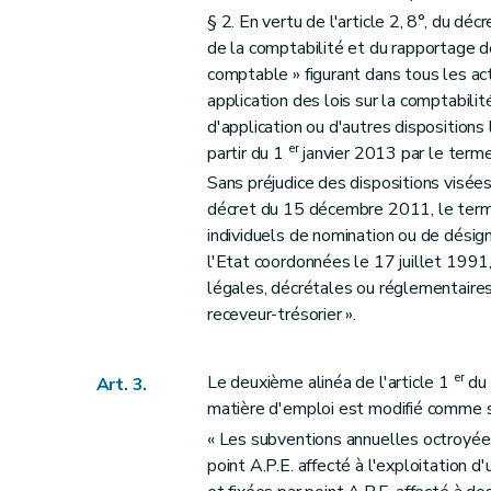
Art. 74
§ 2. En vertu de l'article 2, 8°, du 
Art. 75
de la comptabilité et du rapportage d
Art. 76
comptable » figurant dans tous les act
Art. 77
application des lois sur la comptabili
Art. 78
d'application ou d'autres disposition
er
partir du 1
janvier 2013 par le terme 
Art. 79
Sans préjudice des dispositions visées
Art. 80
décret du 15 décembre 2011, le terme
Art. 81
individuels de nomination ou de désign
Art. 82
l'Etat coordonnées le 17 juillet 1991,
Art. 83
légales, décrétales ou réglementaires
Art. 84
receveur-trésorier ».
Art. 85
Art. 86
er
Le deuxième alinéa de l'article 1
du 
Art. 3.
Art. 87
matière d'emploi est modifié comme su
Art. 88
« Les subventions annuelles octroyées
Art. 89
point A.P.E. affecté à l'exploitation d