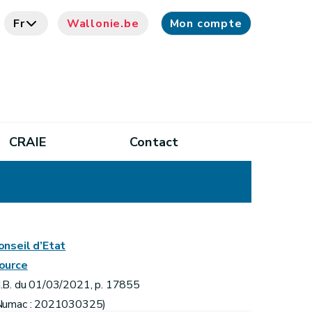
Fr
Wallonie.be
Mon compte
CRAIE
Contact
onseil d’Etat
ource
.B. du 01/03/2021, p. 17855
Numac : 2021030325)