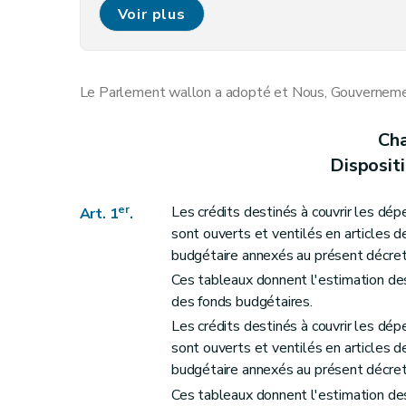
Art. 10
Voir plus
Art. 11
Art. 12
Art. 13
Le Parlement wallon a adopté et Nous, Gouvernement
Art. 14
Art. 15
Cha
Art. 16
Disposit
Art. 17
Art. 18
er
Les crédits destinés à couvrir les dé
Art. 1
.
Art. 19
sont ouverts et ventilés en articles
Art. 20
budgétaire annexés au présent décret 
Art. 21
Ces tableaux donnent l'estimation de
des fonds budgétaires.
Art. 22
Les crédits destinés à couvrir les dé
Art. 23
sont ouverts et ventilés en articles
Art. 24
budgétaire annexés au présent décret 
Art. 25
Ces tableaux donnent l'estimation de