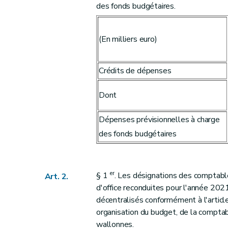
Art. 26
des fonds budgétaires.
Art. 27
Art. 28
(En milliers euro)
Art. 29
Art. 30
Crédits de dépenses
Art. 31
Art. 32
Dont
Art. 33
Art. 34
Dépenses prévisionnelles à charge
Art. 35
des fonds budgétaires
Art. 36
Art. 37
Art. 38
er
§ 1
. Les désignations des comptabl
Art. 2.
Art. 39
d'office reconduites pour l'année 202
décentralisés conformément à l'artic
Art. 40
organisation du budget, de la comptab
Art. 41
wallonnes.