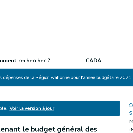
mment rechercher ?
CADA
s dépenses de la Région wallonne pour l'année budgétaire 2021
C
ble.
Voir la version à jour
S
M
tenant le budget général des
(