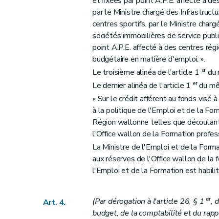
et fixées par point A.P.E. affecté à de
Art. 90
par le Ministre chargé des Infrastructu
Art. 91
centres sportifs, par le Ministre char
Art. 92
sociétés immobilières de service public
Art. 93
point A.P.E. affecté à des centres rég
Art. 94
budgétaire en matière d'emploi. ».
Art. 95
er
Le troisième alinéa de l'article 1
du 
Art. 96
er
Le dernier alinéa de l'article 1
du mêm
Art. 97
« Sur le crédit afférent au fonds visé à
Art. 98
à la politique de l'Emploi et de la F
Région wallonne telles que découlant
Art. 99
l'Office wallon de la Formation profes
Art. 100
La Ministre de l'Emploi et de la Form
Art. 101
aux réserves de l'Office wallon de la 
Art. 102
l'Emploi et de la Formation est habilit
Art. 103
Art. 104
er
(Par dérogation à l'article 26, § 1
, 
Art. 4.
Art. 105
budget, de la comptabilité et du rap