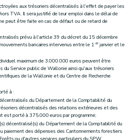
royées aux trésoriers décentralisés à l'effet de payer les
rs TVA. Il sera justifié de leur emploi dans le délai de
e peut être faite en cas de défaut ou de retard de
tralisés prévu à l'article 39 du décret du 15 décembre
er
 mouvements bancaires intervenus entre le 1
janvier et le
ndividuel maximum de 3.000.000 euros peuvent être
s du Service public de Wallonie ainsi qu'aux trésoriers
entifiques de la Wallonie et du Centre de Recherche
rté à :
 décentralisés du Département de la Comptabilité du
résoriers décentralisés des relations extérieures et des
nt est porté à 375.000 euros par programme;
r(s) décentralisé(s) du Département de la Comptabilité du
) du paiement des dépenses des Cantonnements forestiers
orêts ou d'autres services particuliers du SPW