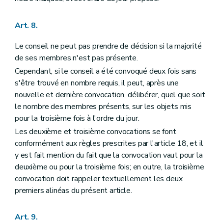
Art. 134
Art. 135
Art. 136
Art. 8.
Titre XVI
Dispositions abrogatoires et finales
Art. 137
Le conseil ne peut pas prendre de décision si la majorité
Art. 138
de ses membres n'est pas présente.
Cependant, si le conseil a été convoqué deux fois sans
s'être trouvé en nombre requis, il peut, après une
nouvelle et dernière convocation, délibérer, quel que soit
le nombre des membres présents, sur les objets mis
pour la troisième fois à l'ordre du jour.
Les deuxième et troisième convocations se font
conformément aux règles prescrites par l'article 18, et il
y est fait mention du fait que la convocation vaut pour la
deuxième ou pour la troisième fois; en outre, la troisième
convocation doit rappeler textuellement les deux
premiers alinéas du présent article.
Art. 9.