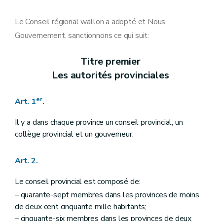
Art. 16
Art. 17
Art. 18
Le Conseil régional wallon a adopté et Nous,
Art. 19
Gouvernement, sanctionnons ce qui suit:
Art. 20
Art. 21
Art. 22
Titre premier
Art. 23
Les autorités provinciales
Art. 24
Art. 25
Art. 26
er
Art. 1
.
Art. 27
Chapitre II
Les droits à l'information
Art. 28
Il y a dans chaque province un conseil provincial, un
Art. 29
collège provincial et un gouverneur.
Art. 30
Art. 31
Chapitre III
L'intérêt provincial, les attributions du conseil provincial et les droits des conseillers provinciaux
Art. 2.
Art. 32
Art. 33
Le conseil provincial est composé de:
Art. 34
– quarante-sept membres dans les provinces de moins
Art. 35
Art. 36
de deux cent cinquante mille habitants;
Art. 37
– cinquante-six membres dans les provinces de deux