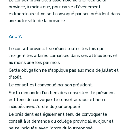
Le conseil provincial s'assemble au chef-lieu de la
Titre XI
La consultation populaire provinciale
Art. 115
province, à moins que, pour cause d'événement
Art. 116
extraordinaire, il ne soit convoqué par son président dans
Art. 117
une autre ville de la province.
Art. 118
Art. 119
Art. 120
Art. 7.
Art. 121
Art. 122
Le conseil provincial se réunit toutes les fois que
Art. 123
Art. 124
l'exigent les affaires comprises dans ses attributions et
Art. 125
au moins une fois par mois.
Art. 126
Cette obligation ne s'applique pas aux mois de juillet et
Titre XII
De l'assurance en responsabilité civile des provinces
d'août.
Art. 127
Titre XIII
Dispositions particulières
Le conseil est convoqué par son président.
Art. 128
Sur la demande d'un tiers des conseillers, le président
Titre XIV
Dispositions modificatives
Art. 129
est tenu de convoquer le conseil aux jour et heure
Art. 130
indiqués avec l'ordre du jour proposé.
Art. 131
Le président est également tenu de convoquer le
Art. 132
Art. 133
conseil à la demande du collège provincial, aux jour et
Titre XV
Dispositions transitoires
heure indiqués, avec l'ordre du jour proposé.