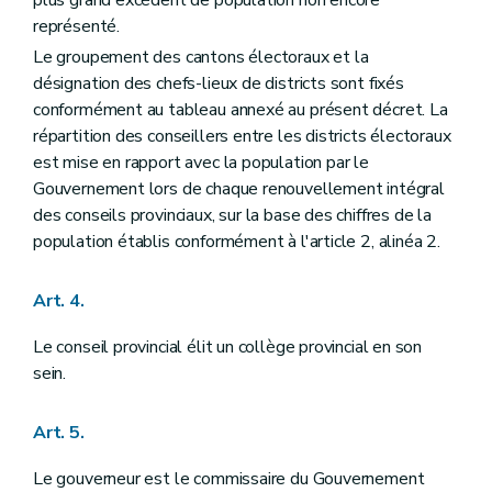
plus grand excédent de population non encore
Art. 81
Art. 82
représenté.
Art. 83
Le groupement des cantons électoraux et la
Art. 84
désignation des chefs-lieux de districts sont fixés
Titre V
Les régies provinciales, les régies provinciales autonomes et les participations provinciales dans les intercommunales, les A.S.B.L. et autres associations
conformément au tableau annexé au présent décret. La
Chapitre premier
Les régies provinciales
Art. 85
répartition des conseillers entre les districts électoraux
Art. 86
est mise en rapport avec la population par le
Art. 87
Gouvernement lors de chaque renouvellement intégral
Chapitre II
Les régies provinciales autonomes
Art. 88
des conseils provinciaux, sur la base des chiffres de la
Art. 89
population établis conformément à l'article 2, alinéa 2.
Art. 90
Art. 91
Art. 92
Art. 4.
Art. 93
Art. 94
Le conseil provincial élit un collège provincial en son
Art. 95
sein.
Chapitre III
Les participations provinciales aux intercommunales, A.S.B.L. et autres associations
Section première
Les intercommunales
Art. 96
Art. 5.
Section 2
Les A.S.B.L. et autres associations
Art. 97
Le gouverneur est le commissaire du Gouvernement
Art. 98