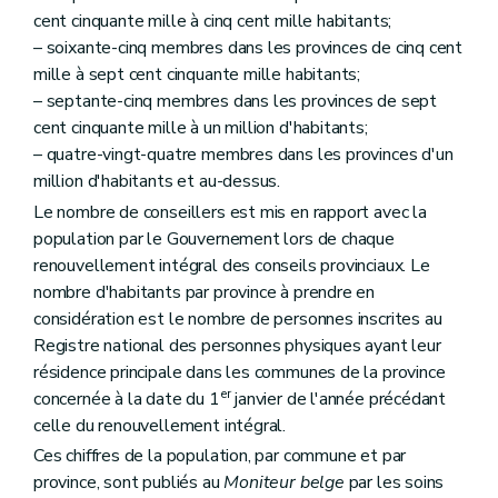
Art. 38
cent cinquante mille à cinq cent mille habitants;
Art. 39
– soixante-cinq membres dans les provinces de cinq cent
Art. 40
Art. 41
mille à sept cent cinquante mille habitants;
Art. 42
– septante-cinq membres dans les provinces de sept
Art. 43
cent cinquante mille à un million d'habitants;
Art. 44
– quatre-vingt-quatre membres dans les provinces d'un
Art. 45
Art. 46
million d'habitants et au-dessus.
Art. 47
Le nombre de conseillers est mis en rapport avec la
Art. 48
population par le Gouvernement lors de chaque
Art. 49
Art. 50
renouvellement intégral des conseils provinciaux. Le
Art. 51
nombre d'habitants par province à prendre en
Titre III
Le collège provincial
considération est le nombre de personnes inscrites au
Chapitre premier
Les députés provinciaux
Registre national des personnes physiques ayant leur
Art. 52
Art. 53
résidence principale dans les communes de la province
Art. 54
er
concernée à la date du 1
janvier de l'année précédant
Art. 55
celle du renouvellement intégral.
Art. 56
Art. 57
Ces chiffres de la population, par commune et par
Art. 58
province, sont publiés au
Moniteur belge
par les soins
Art. 59