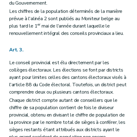
du Gouvernement.
Art. 60
Chapitre II
Dispositions générales concernant le collège provincial
Les chiffres de la population déterminés de la manière
Art. 61
prévue à l'alinéa 2 sont publiés au Moniteur belge au
Art. 62
er
plus tard le 1
mai de l'année durant laquelle le
Art. 63
renouvellement intégral des conseils provinciaux a lieu.
Art. 64
Art. 65
Art. 66
Art. 3.
Art. 67
Art. 68
Le conseil provincial est élu directement par les
Art. 69
Art. 70
collèges électoraux. Les élections se font par districts
Art. 71
ayant pour limites celles des cantons électoraux visés à
Titre IV
Le receveur provincial
l'article 88 du Code électoral. Toutefois, un district peut
Art. 72
Art. 73
comprendre deux ou plusieurs cantons électoraux.
Art. 74
Chaque district compte autant de conseillers que le
Art. 75
chiffre de sa population contient de fois le diviseur
Art. 76
provincial, obtenu en divisant le chiffre de population de
Art. 77
Art. 78
la province par le nombre total de sièges à conférer, les
Art. 79
sièges restants étant attribués aux districts ayant le
Art. 80