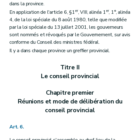
dans la province.
Art. 99
Titre VI
Les règlements et ordonnances du conseil provincial ou du collège provincial
er
er
En application de l'article 6, §1
, VIII, alinéa 1
, 1°, alinéa
Art. 100
4, de la loi spéciale du 8 août 1980, telle que modifiée
Art. 101
par la loi spéciale du 13 juillet 2001, les gouverneurs
Titre VII
Le greffier provincial
Art. 102
sont nommés et révoqués par le Gouvernement, sur avis
Art. 103
conforme du Conseil des ministres fédéral.
Art. 104
Il y a dans chaque province un greffier provincial.
Art. 105
Art. 106
Art. 107
Titre II
Titre VIII
Le gouverneur
Chapitre premier
Le gouverneur dans ses rapports avec le conseil ou le collège provincial
Le conseil provincial
Art. 108
Art. 109
Chapitre premier
Chapitre II
Dispositions générales concernant le gouverneur
Art. 110
Réunions et mode de délibération du
Art. 111
conseil provincial
Art. 112
Titre IX
Des commissaires d'arrondissement
Art. 113
Art. 6.
Titre X
Dispositions communes au gouverneur, au greffier et aux commissaires d'arrondissement
Art. 114