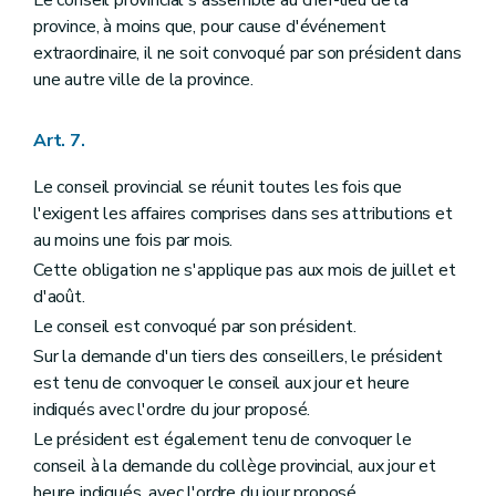
Le conseil provincial s'assemble au chef-lieu de la
Titre XI
La consultation populaire provinciale
Art. 115
province, à moins que, pour cause d'événement
Art. 116
extraordinaire, il ne soit convoqué par son président dans
Art. 117
une autre ville de la province.
Art. 118
Art. 119
Art. 120
Art. 7.
Art. 121
Art. 122
Le conseil provincial se réunit toutes les fois que
Art. 123
Art. 124
l'exigent les affaires comprises dans ses attributions et
Art. 125
au moins une fois par mois.
Art. 126
Cette obligation ne s'applique pas aux mois de juillet et
Titre XII
De l'assurance en responsabilité civile des provinces
d'août.
Art. 127
Titre XIII
Dispositions particulières
Le conseil est convoqué par son président.
Art. 128
Sur la demande d'un tiers des conseillers, le président
Titre XIV
Dispositions modificatives
Art. 129
est tenu de convoquer le conseil aux jour et heure
Art. 130
indiqués avec l'ordre du jour proposé.
Art. 131
Le président est également tenu de convoquer le
Art. 132
Art. 133
conseil à la demande du collège provincial, aux jour et
Titre XV
Dispositions transitoires
heure indiqués, avec l'ordre du jour proposé.