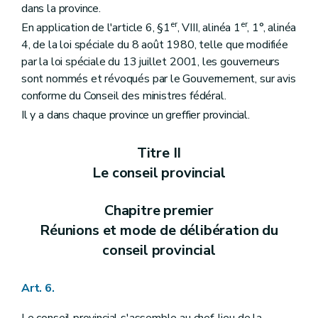
dans la province.
Art. 99
Titre VI
Les règlements et ordonnances du conseil provincial ou du collège provincial
er
er
En application de l'article 6, §1
, VIII, alinéa 1
, 1°, alinéa
Art. 100
4, de la loi spéciale du 8 août 1980, telle que modifiée
Art. 101
par la loi spéciale du 13 juillet 2001, les gouverneurs
Titre VII
Le greffier provincial
Art. 102
sont nommés et révoqués par le Gouvernement, sur avis
Art. 103
conforme du Conseil des ministres fédéral.
Art. 104
Il y a dans chaque province un greffier provincial.
Art. 105
Art. 106
Art. 107
Titre II
Titre VIII
Le gouverneur
Chapitre premier
Le gouverneur dans ses rapports avec le conseil ou le collège provincial
Le conseil provincial
Art. 108
Art. 109
Chapitre premier
Chapitre II
Dispositions générales concernant le gouverneur
Art. 110
Réunions et mode de délibération du
Art. 111
conseil provincial
Art. 112
Titre IX
Des commissaires d'arrondissement
Art. 113
Art. 6.
Titre X
Dispositions communes au gouverneur, au greffier et aux commissaires d'arrondissement
Art. 114