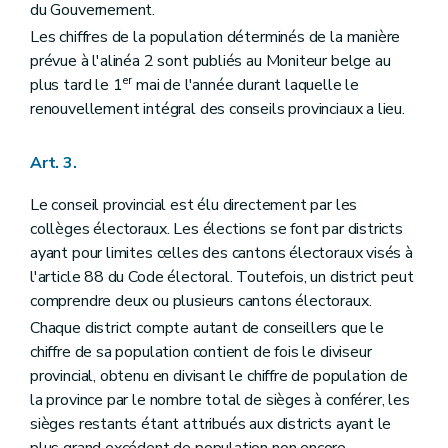
du Gouvernement.
Art. 60
Chapitre II
Dispositions générales concernant le collège provincial
Les chiffres de la population déterminés de la manière
Art. 61
prévue à l'alinéa 2 sont publiés au Moniteur belge au
Art. 62
er
plus tard le 1
mai de l'année durant laquelle le
Art. 63
renouvellement intégral des conseils provinciaux a lieu.
Art. 64
Art. 65
Art. 66
Art. 3.
Art. 67
Art. 68
Le conseil provincial est élu directement par les
Art. 69
Art. 70
collèges électoraux. Les élections se font par districts
Art. 71
ayant pour limites celles des cantons électoraux visés à
Titre IV
Le receveur provincial
l'article 88 du Code électoral. Toutefois, un district peut
Art. 72
Art. 73
comprendre deux ou plusieurs cantons électoraux.
Art. 74
Chaque district compte autant de conseillers que le
Art. 75
chiffre de sa population contient de fois le diviseur
Art. 76
provincial, obtenu en divisant le chiffre de population de
Art. 77
Art. 78
la province par le nombre total de sièges à conférer, les
Art. 79
sièges restants étant attribués aux districts ayant le
Art. 80