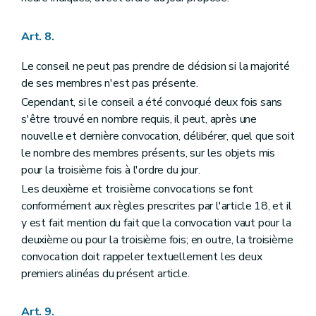
Art. 134
Art. 135
Art. 136
Art. 8.
Titre XVI
Dispositions abrogatoires et finales
Art. 137
Le conseil ne peut pas prendre de décision si la majorité
Art. 138
de ses membres n'est pas présente.
Cependant, si le conseil a été convoqué deux fois sans
s'être trouvé en nombre requis, il peut, après une
nouvelle et dernière convocation, délibérer, quel que soit
le nombre des membres présents, sur les objets mis
pour la troisième fois à l'ordre du jour.
Les deuxième et troisième convocations se font
conformément aux règles prescrites par l'article 18, et il
y est fait mention du fait que la convocation vaut pour la
deuxième ou pour la troisième fois; en outre, la troisième
convocation doit rappeler textuellement les deux
premiers alinéas du présent article.
Art. 9.