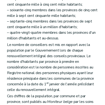
Art. 38
cent cinquante mille à cinq cent mille habitants;
Art. 39
– soixante-cinq membres dans les provinces de cinq cent
Art. 40
Art. 41
mille à sept cent cinquante mille habitants;
Art. 42
– septante-cinq membres dans les provinces de sept
Art. 43
cent cinquante mille à un million d'habitants;
Art. 44
– quatre-vingt-quatre membres dans les provinces d'un
Art. 45
Art. 46
million d'habitants et au-dessus.
Art. 47
Le nombre de conseillers est mis en rapport avec la
Art. 48
population par le Gouvernement lors de chaque
Art. 49
Art. 50
renouvellement intégral des conseils provinciaux. Le
Art. 51
nombre d'habitants par province à prendre en
Titre III
Le collège provincial
considération est le nombre de personnes inscrites au
Chapitre premier
Les députés provinciaux
Registre national des personnes physiques ayant leur
Art. 52
Art. 53
résidence principale dans les communes de la province
Art. 54
er
concernée à la date du 1
janvier de l'année précédant
Art. 55
celle du renouvellement intégral.
Art. 56
Art. 57
Ces chiffres de la population, par commune et par
Art. 58
province, sont publiés au
Moniteur belge
par les soins
Art. 59