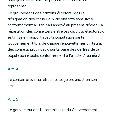
plus grand excédent de population non encore
Art. 81
Art. 82
représenté.
Art. 83
Le groupement des cantons électoraux et la
Art. 84
désignation des chefs-lieux de districts sont fixés
Titre V
Les régies provinciales, les régies provinciales autonomes et les participations provinciales dans les intercommunales, les A.S.B.L. et autres associations
conformément au tableau annexé au présent décret. La
Chapitre premier
Les régies provinciales
Art. 85
répartition des conseillers entre les districts électoraux
Art. 86
est mise en rapport avec la population par le
Art. 87
Gouvernement lors de chaque renouvellement intégral
Chapitre II
Les régies provinciales autonomes
Art. 88
des conseils provinciaux, sur la base des chiffres de la
Art. 89
population établis conformément à l'article 2, alinéa 2.
Art. 90
Art. 91
Art. 92
Art. 4.
Art. 93
Art. 94
Le conseil provincial élit un collège provincial en son
Art. 95
sein.
Chapitre III
Les participations provinciales aux intercommunales, A.S.B.L. et autres associations
Section première
Les intercommunales
Art. 96
Art. 5.
Section 2
Les A.S.B.L. et autres associations
Art. 97
Le gouverneur est le commissaire du Gouvernement
Art. 98