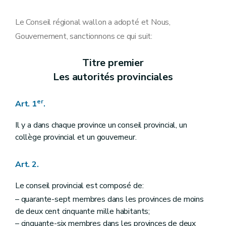
Art. 16
Art. 17
Art. 18
Le Conseil régional wallon a adopté et Nous,
Art. 19
Gouvernement, sanctionnons ce qui suit:
Art. 20
Art. 21
Art. 22
Titre premier
Art. 23
Les autorités provinciales
Art. 24
Art. 25
Art. 26
er
Art. 1
.
Art. 27
Chapitre II
Les droits à l'information
Art. 28
Il y a dans chaque province un conseil provincial, un
Art. 29
collège provincial et un gouverneur.
Art. 30
Art. 31
Chapitre III
L'intérêt provincial, les attributions du conseil provincial et les droits des conseillers provinciaux
Art. 2.
Art. 32
Art. 33
Le conseil provincial est composé de:
Art. 34
– quarante-sept membres dans les provinces de moins
Art. 35
Art. 36
de deux cent cinquante mille habitants;
Art. 37
– cinquante-six membres dans les provinces de deux