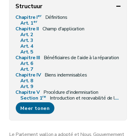
Structuur
er
Chapitre I
Définitions
er
Art. 1
Chapitre II
Champ d'application
Art. 2
Art. 3
Art. 4
Art. 5
Chapitre III
Bénéficiaires de l'aide à la réparation
Art. 6
Art. 7
Chapitre IV
Biens indemnisables
Art. 8
Art. 9
Chapitre V
Procédure d'indemnisation
re
Section 1
Introduction et recevabilité de la demande
Art. 10
Meer tonen
Section 2
Expertise
Art. 11
Art. 12
Section 3
(Fixation de l'aide à la réparation - décret du 2 mai 2019, art.1)
Art. 13
Le Parlement wallon a adopté et Nous, Gouvernement