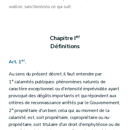
Art. 14
wallon, sanctionnons ce qui suit:
Art. 15
Art. 16
Section 4
Voies de recours
Art. 17
Chapitre VI
Dommages au domaine public
Art. 18
er
Chapitre I
Art. 19
Définitions
Art. 20
Chapitre VII
Dispositions réglant le financement
Art. 21
er
Art. 1
.
Art. 22
Chapitre VIII
Dispositions diverses
Au sens du présent décret, il faut entendre par:
Art. 23
Art. 24
1° calamités publiques: phénomènes naturels de
Chapitre IX
Dispositions finales et abrogatoires
caractère exceptionnel ou d'intensité imprévisible ayant
Art. 25
provoqué des dégâts importants et qui répondent aux
Art. 26
critères de reconnaissance arrêtés par le Gouvernement;
2° propriétaire d'un bien: celui qui, au moment de la
calamité, est, soit propriétaire, copropriétaire ou nu-
propriétaire, soit titulaire d'un droit d'emphytéose ou de