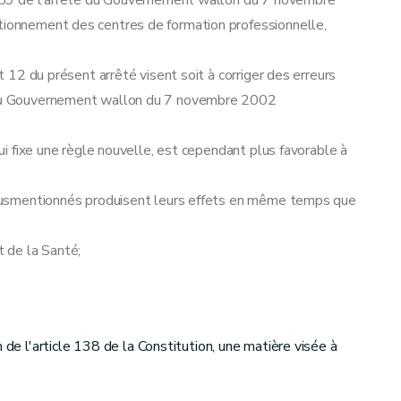
cle 59 de l'arrêté du Gouvernement wallon du 7 novembre
ntionnement des centres de formation professionnelle,
et 12 du présent arrêté visent soit à corriger des erreurs
é du Gouvernement wallon du 7 novembre 2002
 qui fixe une règle nouvelle, est cependant plus favorable à
es susmentionnés produisent leurs effets en même temps que
t de la Santé;
 de l'article 138 de la Constitution, une matière visée à