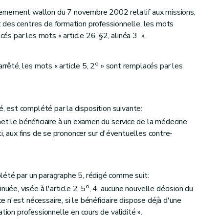
vernement wallon du 7 novembre 2002 relatif aux missions,
 des centres de formation professionnelle, les mots
acés par les mots « article 26, §2, alinéa 3 ».
o
rrêté, les mots « article 5, 2
» sont remplacés par les
, est complété par la disposition suivante:
met le bénéficiaire à un examen du service de la médecine
ti, aux fins de se prononcer sur d'éventuelles contre-
lété par un paragraphe 5, rédigé comme suit:
o
uée, visée à l'article 2, 5
, 4, aucune nouvelle décision du
n'est nécessaire, si le bénéficiaire dispose déjà d'une
tion professionnelle en cours de validité ».