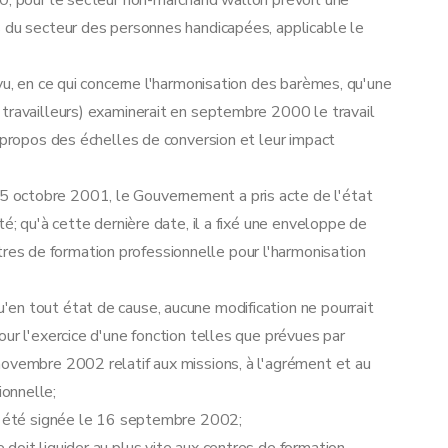
00, pour le secteur non-marchand wallon prévoit une
s du secteur des personnes handicapées, applicable le
vu, en ce qui concerne l'harmonisation des barèmes, qu'une
 travailleurs) examinerait en septembre 2000 le travail
à propos des échelles de conversion et leur impact
 octobre 2001, le Gouvernement a pris acte de l'état
é; qu'à cette dernière date, il a fixé une enveloppe de
s de formation professionnelle pour l'harmonisation
en tout état de cause, aucune modification ne pourrait
ur l'exercice d'une fonction telles que prévues par
novembre 2002 relatif aux missions, à l'agrément et au
onnelle;
 a été signée le 16 septembre 2002;