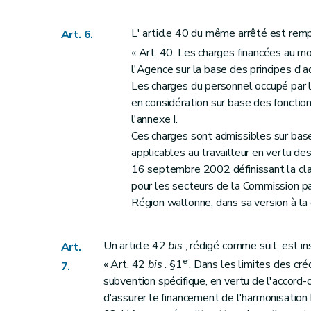
L' article 40 du même arrêté est remp
Art. 6.
« Art. 40. Les charges financées au m
l'Agence sur la base des principes d'ad
Les charges du personnel occupé par le
en considération sur base des fonctions
l'annexe I.
Ces charges sont admissibles sur bas
applicables au travailleur en vertu des
16 septembre 2002 définissant la clas
pour les secteurs de la Commission pa
Région wallonne, dans sa version à l
Un article 42
bis
, rédigé comme suit, est i
Art.
er
« Art. 42
bis
. §1
. Dans les limites des cr
7.
subvention spécifique, en vertu de l'accord
d'assurer le financement de l'harmonisation