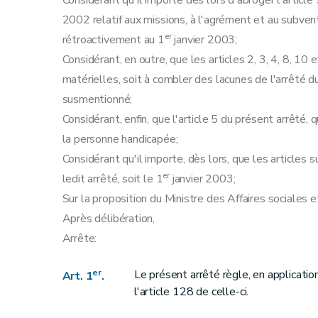
Considérant qu'il importe dès lors d'abroger l'arti
2002 relatif aux missions, à l'agrément et au subve
er
rétroactivement au 1
janvier 2003;
Considérant, en outre, que les articles 2, 3, 4, 8, 10 
matérielles, soit à combler des lacunes de l'arrêt
susmentionné;
Considérant, enfin, que l'article 5 du présent arrêté,
la personne handicapée;
Considérant qu'il importe, dès lors, que les articl
er
ledit arrêté, soit le 1
janvier 2003;
Sur la proposition du Ministre des Affaires sociales e
Après délibération,
Arrête:
er
Le présent arrêté règle, en application
Art. 1
.
l'article 128 de celle-ci.