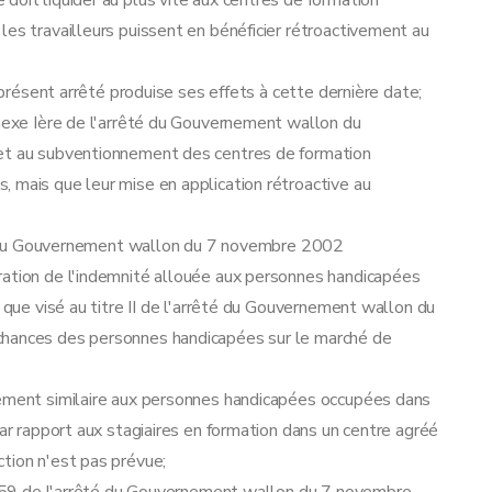
doit liquider au plus vite aux centres de formation
les travailleurs puissent en bénéficier rétroactivement au
u présent arrêté produise ses effets à cette dernière date;
nnexe Ière de l'arrêté du Gouvernement wallon du
 et au subventionnement des centres de formation
 mais que leur mise en application rétroactive au
rêté du Gouvernement wallon du 7 novembre 2002
ration de l'indemnité allouée aux personnes handicapées
l que visé au titre II de l'arrêté du Gouvernement wallon du
chances des personnes handicapées sur le marché de
tement similaire aux personnes handicapées occupées dans
par rapport aux stagiaires en formation dans un centre agréé
tion n'est pas prévue;