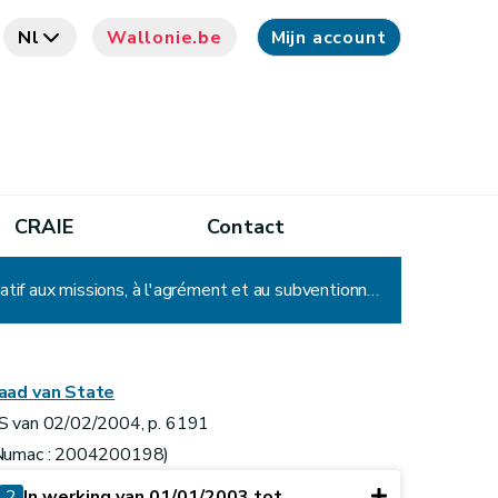
Nl
Wallonie.be
Mijn account
CRAIE
Contact
Arrêté du Gouvernement wallon modifiant l'arrêté du Gouvernement wallon du 7 novembre 2002 relatif aux missions, à l'agrément et au subventionnement des centres de formation professionnelle
aad van State
S van 02/02/2004, p. 6191
Numac : 2004200198)
2
In werking van 01/01/2003 tot ...