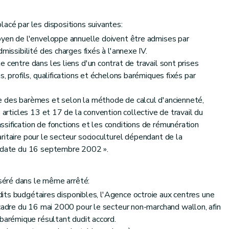
lacé par les dispositions suivantes:
oyen de l'enveloppe annuelle doivent être admises par
missibilité des charges fixés à l'annexe IV.
 centre dans les liens d'un contrat de travail sont prises
, profils, qualifications et échelons barémiques fixés par
e des barèmes et selon la méthode de calcul d'ancienneté,
 articles 13 et 17 de la convention collective de travail du
sification de fonctions et les conditions de rémunération
ritaire pour le secteur socioculturel dépendant de la
a date du 16 septembre 2002 ».
nséré dans le même arrêté:
édits budgétaires disponibles, l'Agence octroie aux centres une
-cadre du 16 mai 2000 pour le secteur non-marchand wallon, afin
 barémique résultant dudit accord.