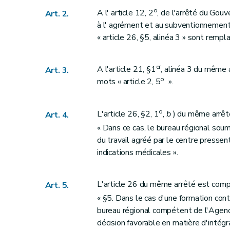
o
A l' article 12, 2
, de l'arrêté du Gou
Art. 2.
à l' agrément et au subventionnement
« article 26, §5, alinéa 3 » sont rempl
er
A l'article 21, §1
, alinéa 3 du même a
Art. 3.
o
mots « article 2, 5
».
o
L'article 26, §2, 1
,
b
) du même arrêté
Art. 4.
« Dans ce cas, le bureau régional sou
du travail agréé par le centre pressen
indications médicales ».
L'article 26 du même arrêté est comp
Art. 5.
« §5. Dans le cas d'une formation contin
bureau régional compétent de l'Agence 
décision favorable en matière d'intégra