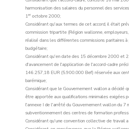
Considérant que l'accord-cadre, conclu le 16 mai 20
harmonisation des salaires du personnel des service
er
1
octobre 2000;
Considérant qu'aux termes de cet accord, il était pré
commission tripartite (Région wallonne, employeurs,
réalisé dans les différentes commissions paritaires 
budgétaire;
Considérant qu'en date des 15 décembre 2000 et 25
d'avancement de l'application de l'accord-cadre précit
146.257,18 EUR (5.900.000 Bef) réservée aux centre
barémique;
Considérant que le Gouvernement wallon a décidé qu'
être apportée aux qualifications minimales exigées po
l'annexe I de l'arrêté du Gouvernement wallon du 7 
subventionnement des centres de formation professi
Considérant qu'une convention collective de travail