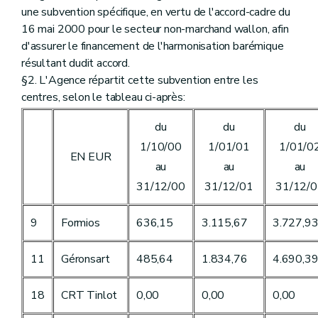
une subvention spécifique, en vertu de l'accord-cadre du
16 mai 2000 pour le secteur non-marchand wallon, afin
d'assurer le financement de l'harmonisation barémique
résultant dudit accord.
§2. L'Agence répartit cette subvention entre les
centres, selon le tableau ci-après:
du
du
du
1/10/00
1/01/01
1/01/0
EN EUR
au
au
au
31/12/00
31/12/01
31/12/
9
Formios
636,15
3.115,67
3.727,9
11
Géronsart
485,64
1.834,76
4.690,3
18
CRT Tinlot
0,00
0,00
0,00