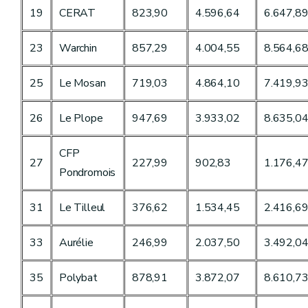
19
CERAT
823,90
4.596,64
6.647,8
23
Warchin
857,29
4.004,55
8.564,6
25
Le Mosan
719,03
4.864,10
7.419,9
26
Le Plope
947,69
3.933,02
8.635,0
CFP
27
227,99
902,83
1.176,4
Pondromois
31
Le Tilleul
376,62
1.534,45
2.416,6
33
Aurélie
246,99
2.037,50
3.492,0
35
Polybat
878,91
3.872,07
8.610,7