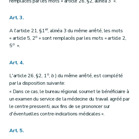
remplacés par les mots « article 26, §2, alinéa 3 ».
Art. 3.
er
A l'article 21, §1
, alinéa 3 du même arrêté, les mots
o
« article 5, 2
» sont remplacés par les mots « article 2,
o
5
».
Art. 4.
o
L'article 26, §2, 1
,
b
) du même arrêté, est complété
par la disposition suivante:
« Dans ce cas, le bureau régional soumet le bénéficiaire à
un examen du service de la médecine du travail agréé par
le centre pressenti, aux fins de se prononcer sur
d'éventuelles contre-indications médicales ».
Art. 5.