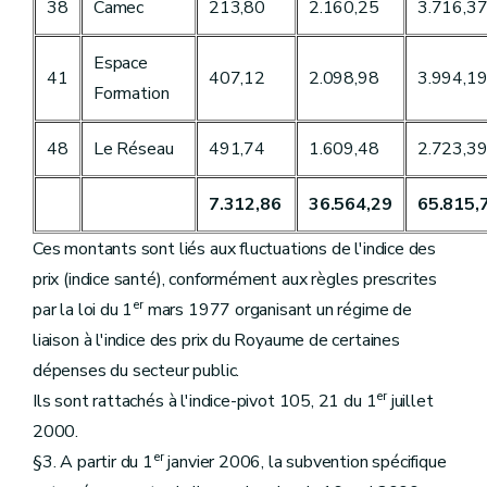
38
Camec
213,80
2.160,25
3.716,3
Espace
41
407,12
2.098,98
3.994,1
Formation
48
Le Réseau
491,74
1.609,48
2.723,3
7.312,86
36.564,29
65.815,
Ces montants sont liés aux fluctuations de l'indice des
prix (indice santé), conformément aux règles prescrites
er
par la loi du 1
mars 1977 organisant un régime de
liaison à l'indice des prix du Royaume de certaines
dépenses du secteur public.
er
Ils sont rattachés à l'indice-pivot 105, 21 du 1
juillet
2000.
er
§3. A partir du 1
janvier 2006, la subvention spécifique