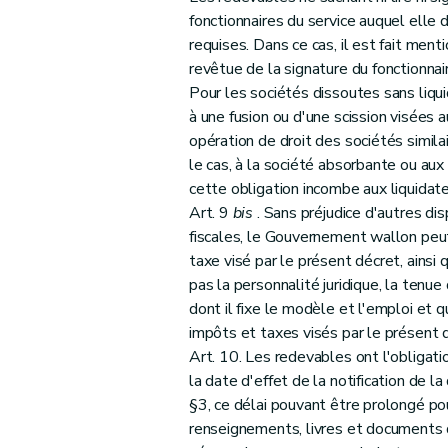
Section 4
Dispositions relatives au Chapitre I
fonctionnaires du service auquel elle d
Art. 32
requises. Dans ce cas, il est fait ment
Art. 33
revêtue de la signature du fonctionnaire
Section 5
Dispositions relatives au Chapitre 
Pour les sociétés dissoutes sans liqui
Art. 34
à une fusion ou d'une scission visées
Art. 35
opération de droit des sociétés similai
le cas, à la société absorbante ou aux
Titre V
Dispositions en matière de droits de succession - Chapi
cette obligation incombe aux liquidate
Art. 36
Art. 9
bis
. Sans préjudice d'autres di
Art. 37
fiscales, le Gouvernement wallon peu
Titre VI
Dispositions relatives à la modification du décret du
taxe visé par le présent décret, ains
Art. 38
pas la personnalité juridique, la tenue
Art. 39
dont il fixe le modèle et l'emploi et 
impôts et taxes visés par le présent dé
Art. 40
Art. 10. Les redevables ont l'obligatio
Titre VII
Dispositions relatives à la modification du Code d
la date d'effet de la notification de l
Art. 41
§3, ce délai pouvant être prolongé po
Art. 42
renseignements, livres et documents 