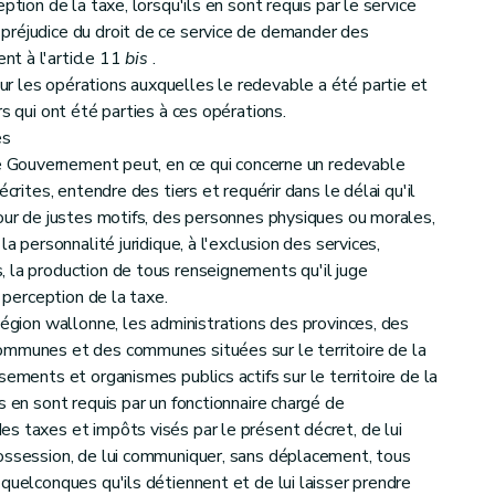
ption de la taxe, lorsqu'ils en sont requis par le service
préjudice du droit de ce service de demander des
t à l'article 11
bis
.
r les opérations auxquelles le redevable a été partie et
s qui ont été parties à ces opérations.
es
le Gouvernement peut, en ce qui concerne un redevable
écrites, entendre des tiers et requérir dans le délai qu'il
pour de justes motifs, des personnes physiques ou morales,
la personnalité juridique, à l'exclusion des services,
 la production de tous renseignements qu'il juge
e perception de la taxe.
Région wallonne, les administrations des provinces, des
ommunes et des communes situées sur le territoire de la
sements et organismes publics actifs sur le territoire de la
s en sont requis par un fonctionnaire chargé de
s taxes et impôts visés par le présent décret, de lui
possession, de lui communiquer, sans déplacement, tous
quelconques qu'ils détiennent et de lui laisser prendre