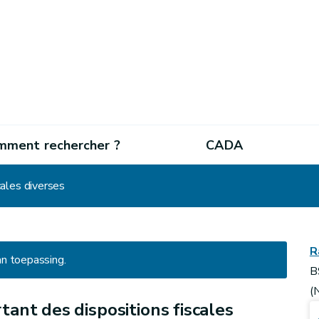
mment rechercher ?
CADA
cales diverses
R
an toepassing.
B
(
tant des dispositions fiscales