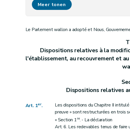
Art. 6
Meer tonen
Art. 7
Art. 8
Titre II
Dispositions relatives à la modification de la l
Le Parlement wallon a adopté et Nous, Gouvernement
Art. 9
Art. 10
T
Art. 11
Dispositions relatives à la modifi
Art. 12
l'établissement, au recouvrement et au
Art. 13
wa
Art. 14
Sec
Art. 15
Dispositions relatives a
Art. 16
Art. 17
er
Les dispositions du Chapitre II intitul
Art. 1
.
Art. 18
preuve » sont restructurées en trois s
Art. 19
re
« Section 1
. - La déclaration
Art. 20
Art. 6. Les redevables tenus de faire 