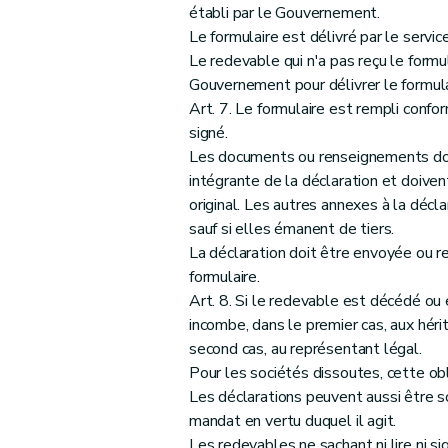
Art. 21
établi par le Gouvernement.
Art. 22
Le formulaire est délivré par le serv
Titre III
Dispositions relatives à la modification du C
Le redevable qui n'a pas reçu le formu
Art. 23
Gouvernement pour délivrer le formulai
Art. 7. Le formulaire est rempli confor
Art. 24
signé.
Art. 25
Les documents ou renseignements dont
Art. 26
intégrante de la déclaration et doivent
Titre IV
Dispositions relatives à la modification du
original. Les autres annexes à la décl
re
Section 1
Dispositions relatives au Chapitre
sauf si elles émanent de tiers.
Art. 27
La déclaration doit être envoyée ou re
formulaire.
Art. 28
Art. 8. Si le redevable est décédé ou e
Section 2
Dispositions relatives au Chapitre IV - Fixations des dro
incombe, dans le premier cas, aux hérit
Art. 29
second cas, au représentant légal.
Art. 30
Pour les sociétés dissoutes, cette obl
Section 3
Dispositions relatives au Chapitre 
Les déclarations peuvent aussi être sou
Art. 31
mandat en vertu duquel il agit.
Les redevables ne sachant ni lire ni si