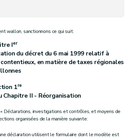
oi du 13 juillet 1987 relative aux redevances radio et télévision
 wallon, sanctionnons ce qui suit:
er
itre I
cation du décret du 6 mai 1999 relatif à
 contentieux, en matière de taxes régionales
llonnes
re
tion 1
u Chapitre II - Réorganisation
é « Déclarations, investigations et contrôles, et moyens de
ections organisées de la manière suivante:
une déclaration utilisent le formulaire dont le modèle est