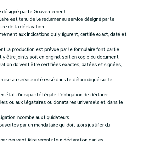
ice désigné par le Gouvernement.
ode des impôts sur les revenus (CIR 92) Précompte immobilier
laire est tenu de le réclamer au service désigné par le
re de la déclaration.
mément aux indications qui y figurent, certifié exact, daté et
 la production est prévue par le formulaire font partie
 y être joints soit en original soit en copie du document
 Code des droits d'enregistrement, d'hypothèque et de greffe
aration doivent être certifiées exactes, datées et signées,
re
 IV - Section I
Transmissions à titre onéreux de biens immeubles - §4 - Vente de petites propriétés rurales et d'habitations modestes
mise au service intéressé dans le délai indiqué sur le
n état d'incapacité légale, l'obligation de déclarer
its Section XX - Actes exemptés du droit proportionnel et assujettis au droit fixe général
iers ou aux légataires ou donataires universels et, dans le
igation incombe aux liquidateurs.
re
IV - Section XII - Donations Sous-section 1
- Dispositions générales
scrites par un mandataire qui doit alors justifier du
gner peuvent faire remplir leur déclaration par les
re