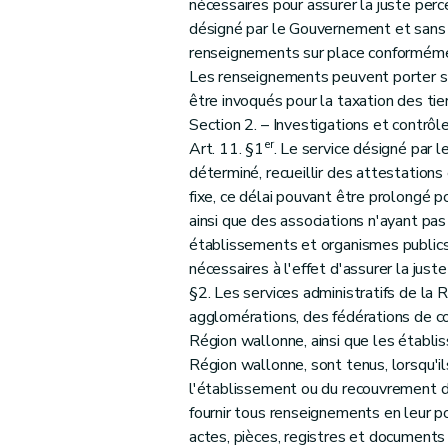
Art. 43
nécessaires pour assurer la juste perce
Art. 44
désigné par le Gouvernement et sans 
renseignements sur place conformémen
Art. 45
Les renseignements peuvent porter su
Art. 46
être invoqués pour la taxation des tier
Titre VIII
Entrée en vigueur
Section 2. – Investigations et contrôl
Art. 47
er
Art. 11. §1
. Le service désigné par 
déterminé, recueillir des attestations 
fixe, ce délai pouvant être prolongé 
ainsi que des associations n'ayant pas 
établissements et organismes publics,
nécessaires à l'effet d'assurer la just
§2. Les services administratifs de la 
agglomérations, des fédérations de c
Région wallonne, ainsi que les établis
Région wallonne, sont tenus, lorsqu'il
l'établissement ou du recouvrement de
fournir tous renseignements en leur 
actes, pièces, registres et documents 