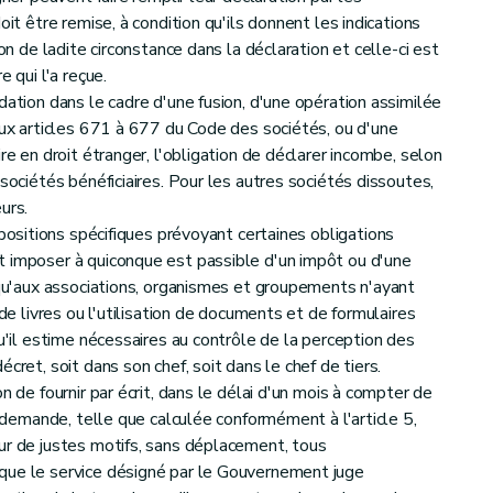
V - Section I
Transmissions à titre onéreux de biens immeubles - §1
oit être remise, à condition qu'ils donnent les indications
ion de ladite circonstance dans la déclaration et celle-ci est
 qui l'a reçue.
re
IV - Section XII - Donations Sous-section 1
- Dispositions générales
dation dans le cadre d'une fusion, d'une opération assimilée
 aux articles 671 à 677 du Code des sociétés, ou d'une
re en droit étranger, l'obligation de déclarer incombe, selon
 sociétés bénéficiaires. Pour les autres sociétés dissoutes,
tre III Évaluation de l'actif imposable - Section II - Règles particulières
urs.
spositions spécifiques prévoyant certaines obligations
t imposer à quiconque est passible d'un impôt ou d'une
 19 novembre 1998 instaurant une taxe sur les automates en Région wallonne
i qu'aux associations, organismes et groupements n'ayant
 de livres ou l'utilisation de documents et de formulaires
qu'il estime nécessaires au contrôle de la perception des
cret, soit dans son chef, soit dans le chef de tiers.
n de fournir par écrit, dans le délai d'un mois à compter de
es taxes assimilées aux impôts sur les revenus en matière d'éco-malus
a demande, telle que calculée conformément à l'article 5,
ur de justes motifs, sans déplacement, tous
que le service désigné par le Gouvernement juge