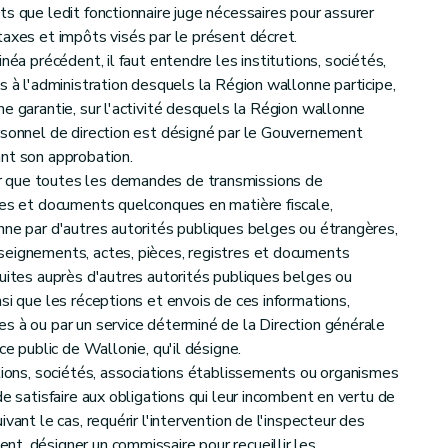
s que ledit fonctionnaire juge nécessaires pour assurer
taxes et impôts visés par le présent décret.
néa précédent, il faut entendre les institutions, sociétés,
s à l'administration desquels la Région wallonne participe,
e garantie, sur l'activité desquels la Région wallonne
rsonnel de direction est désigné par le Gouvernement
nt son approbation.
 que toutes les demandes de transmissions de
res et documents quelconques en matière fiscale,
nne par d'autres autorités publiques belges ou étrangères,
seignements, actes, pièces, registres et documents
duites auprès d'autres autorités publiques belges ou
si que les réceptions et envois de ces informations,
s à ou par un service déterminé de la Direction générale
ce public de Wallonie, qu'il désigne.
ations, sociétés, associations établissements ou organismes
de satisfaire aux obligations qui leur incombent en vertu de
vant le cas, requérir l'intervention de l'inspecteur des
t, désigner un commissaire pour recueillir les