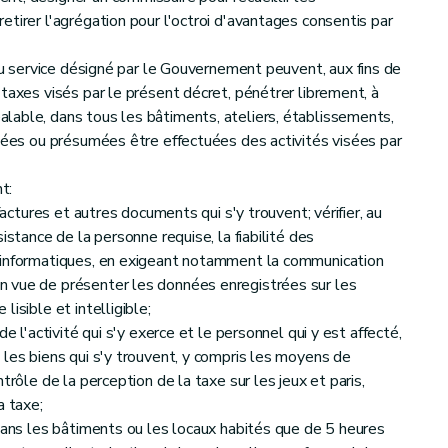
tirer l'agrégation pour l'octroi d'avantages consentis par
du service désigné par le Gouvernement peuvent, aux fins de
taxes visés par le présent décret, pénétrer librement, à
lable, dans tous les bâtiments, ateliers, établissements,
tuées ou présumées être effectuées des activités visées par
t:
factures et autres documents qui s'y trouvent; vérifier, au
istance de la personne requise, la fiabilité des
 informatiques, en exigeant notamment la communication
 vue de présenter les données enregistrées sur les
isible et intelligible;
e l'activité qui s'y exerce et le personnel qui y est affecté,
 les biens qui s'y trouvent, y compris les moyens de
trôle de la perception de la taxe sur les jeux et paris,
a taxe;
 dans les bâtiments ou les locaux habités que de 5 heures