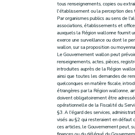
tous renseignements, copies ou extrait
l'établissement ou la perception des 
Par organismes publics au sens de l'ali
associations, établissements et office
auxquels la Région wallonne fournit un
exerce une surveillance ou dont le pe
wallon, sur sa proposition ou moyenna
Le Gouvernement wallon peut prévoir
renseignements, actes, pièces, regist
introduites auprès de la Région wallo
ainsi que toutes les demandes de ren
quelconques en matière fiscale, intro
étrangères par la Région wallonne, ain
doivent obligatoirement être adressée
opérationnelle de la Fiscalité du Servi
§3. A l'égard des services, administr
visés au §2 qui resteraient en défaut 
ces articles, le Gouvernement peut, sui
finances ou du délégué du Gouvernemen