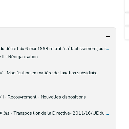
if à l'établissement, au recouvrement et au contentieux, en matière de taxes régionales wallonnes
 II - Réorganisation
IV - Modification en matière de taxation subsidiaire
 VII - Recouvrement - Nouvelles dispositions
IX
bis
- Transposition de la Directive- 2011/16/UE du 15 février 2011 relative à la coopération administrative dans le domaine fiscal et abrogeant la Directive 77/799/CEE