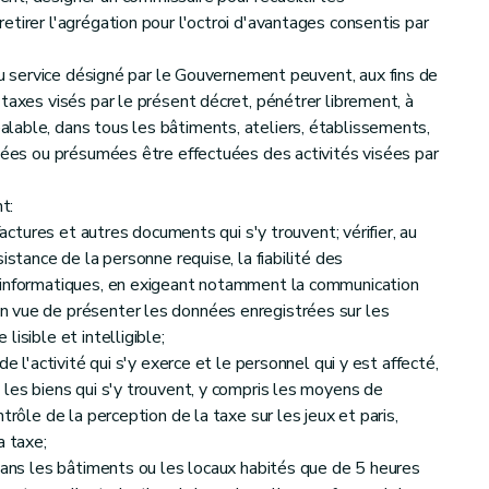
tirer l'agrégation pour l'octroi d'avantages consentis par
du service désigné par le Gouvernement peuvent, aux fins de
taxes visés par le présent décret, pénétrer librement, à
lable, dans tous les bâtiments, ateliers, établissements,
tuées ou présumées être effectuées des activités visées par
t:
factures et autres documents qui s'y trouvent; vérifier, au
istance de la personne requise, la fiabilité des
 informatiques, en exigeant notamment la communication
 vue de présenter les données enregistrées sur les
isible et intelligible;
e l'activité qui s'y exerce et le personnel qui y est affecté,
 les biens qui s'y trouvent, y compris les moyens de
trôle de la perception de la taxe sur les jeux et paris,
a taxe;
 dans les bâtiments ou les locaux habités que de 5 heures