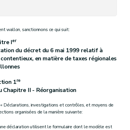
oi du 13 juillet 1987 relative aux redevances radio et télévision
 wallon, sanctionnons ce qui suit:
er
itre I
cation du décret du 6 mai 1999 relatif à
 contentieux, en matière de taxes régionales
llonnes
re
tion 1
u Chapitre II - Réorganisation
é « Déclarations, investigations et contrôles, et moyens de
ections organisées de la manière suivante:
une déclaration utilisent le formulaire dont le modèle est