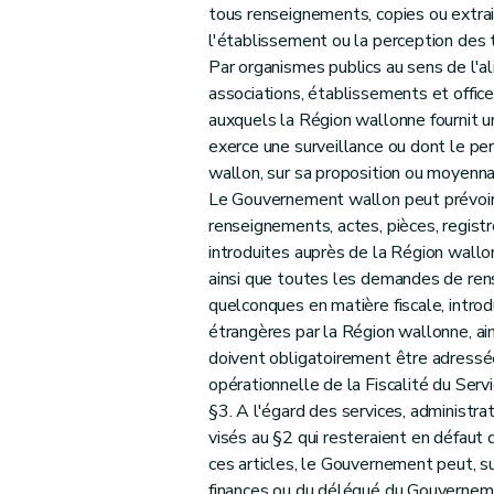
tous renseignements, copies ou extrait
l'établissement ou la perception des 
Par organismes publics au sens de l'ali
associations, établissements et office
auxquels la Région wallonne fournit un
exerce une surveillance ou dont le pe
wallon, sur sa proposition ou moyenna
Le Gouvernement wallon peut prévoir
renseignements, actes, pièces, regist
introduites auprès de la Région wallo
ainsi que toutes les demandes de ren
quelconques en matière fiscale, intro
étrangères par la Région wallonne, ain
doivent obligatoirement être adressée
opérationnelle de la Fiscalité du Servi
§3. A l'égard des services, administr
visés au §2 qui resteraient en défaut 
ces articles, le Gouvernement peut, sui
finances ou du délégué du Gouvernemen