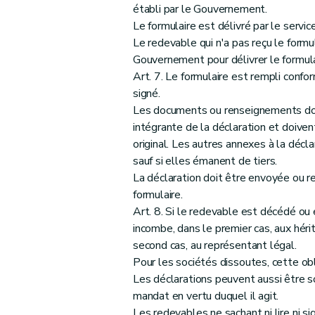
Art. 21
établi par le Gouvernement.
Art. 22
Le formulaire est délivré par le serv
Titre III
Dispositions relatives à la modification du C
Le redevable qui n'a pas reçu le formu
Art. 23
Gouvernement pour délivrer le formulai
Art. 7. Le formulaire est rempli confor
Art. 24
signé.
Art. 25
Les documents ou renseignements dont
Art. 26
intégrante de la déclaration et doivent
Titre IV
Dispositions relatives à la modification du
original. Les autres annexes à la décl
re
Section 1
Dispositions relatives au Chapitre
sauf si elles émanent de tiers.
Art. 27
La déclaration doit être envoyée ou re
formulaire.
Art. 28
Art. 8. Si le redevable est décédé ou e
Section 2
Dispositions relatives au Chapitre IV - Fixations des dro
incombe, dans le premier cas, aux hérit
Art. 29
second cas, au représentant légal.
Art. 30
Pour les sociétés dissoutes, cette obl
Section 3
Dispositions relatives au Chapitre 
Les déclarations peuvent aussi être sou
Art. 31
mandat en vertu duquel il agit.
Les redevables ne sachant ni lire ni si