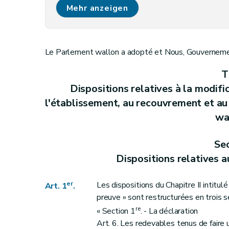
Art. 6
Mehr anzeigen
Art. 7
Art. 8
Titre II
Dispositions relatives à la modification de la l
Le Parlement wallon a adopté et Nous, Gouvernement
Art. 9
Art. 10
T
Art. 11
Dispositions relatives à la modifi
Art. 12
l'établissement, au recouvrement et au
Art. 13
wa
Art. 14
Sec
Art. 15
Dispositions relatives a
Art. 16
Art. 17
er
Les dispositions du Chapitre II intitul
Art. 1
.
Art. 18
preuve » sont restructurées en trois s
Art. 19
re
« Section 1
. - La déclaration
Art. 20
Art. 6. Les redevables tenus de faire 