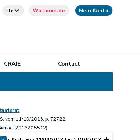
De
Wallonie.be
Mein Konto
CRAIE
Contact
taatsrat
.S. vom 11/10/2013, p. 72722
Numac : 2013205512)
6
In Kraft von 01/04/2013 bis 10/10/2013