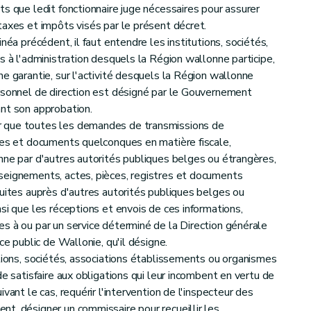
s que ledit fonctionnaire juge nécessaires pour assurer
taxes et impôts visés par le présent décret.
néa précédent, il faut entendre les institutions, sociétés,
s à l'administration desquels la Région wallonne participe,
e garantie, sur l'activité desquels la Région wallonne
rsonnel de direction est désigné par le Gouvernement
nt son approbation.
 que toutes les demandes de transmissions de
res et documents quelconques en matière fiscale,
nne par d'autres autorités publiques belges ou étrangères,
seignements, actes, pièces, registres et documents
duites auprès d'autres autorités publiques belges ou
si que les réceptions et envois de ces informations,
s à ou par un service déterminé de la Direction générale
ce public de Wallonie, qu'il désigne.
ations, sociétés, associations établissements ou organismes
de satisfaire aux obligations qui leur incombent en vertu de
vant le cas, requérir l'intervention de l'inspecteur des
t, désigner un commissaire pour recueillir les