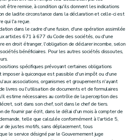
V - Section I
Transmissions à titre onéreux de biens immeubles - §1
oit être remise, à condition qu'ils donnent les indications
ion de ladite circonstance dans la déclaration et celle-ci est
 qui l'a reçue.
re
IV - Section XII - Donations Sous-section 1
- Dispositions générales
dation dans le cadre d'une fusion, d'une opération assimilée
 aux articles 671 à 677 du Code des sociétés, ou d'une
re en droit étranger, l'obligation de déclarer incombe, selon
 sociétés bénéficiaires. Pour les autres sociétés dissoutes,
tre III Évaluation de l'actif imposable - Section II - Règles particulières
urs.
spositions spécifiques prévoyant certaines obligations
t imposer à quiconque est passible d'un impôt ou d'une
 19 novembre 1998 instaurant une taxe sur les automates en Région wallonne
i qu'aux associations, organismes et groupements n'ayant
 de livres ou l'utilisation de documents et de formulaires
qu'il estime nécessaires au contrôle de la perception des
cret, soit dans son chef, soit dans le chef de tiers.
n de fournir par écrit, dans le délai d'un mois à compter de
es taxes assimilées aux impôts sur les revenus en matière d'éco-malus
a demande, telle que calculée conformément à l'article 5,
ur de justes motifs, sans déplacement, tous
que le service désigné par le Gouvernement juge