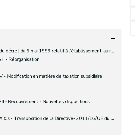
if à l'établissement, au recouvrement et au contentieux, en matière de taxes régionales wallonnes
 II - Réorganisation
IV - Modification en matière de taxation subsidiaire
 VII - Recouvrement - Nouvelles dispositions
IX
bis
- Transposition de la Directive- 2011/16/UE du 15 février 2011 relative à la coopération administrative dans le domaine fiscal et abrogeant la Directive 77/799/CEE