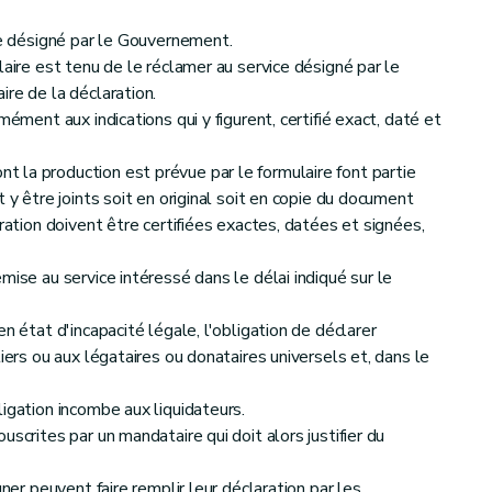
ice désigné par le Gouvernement.
ode des impôts sur les revenus (CIR 92) Précompte immobilier
laire est tenu de le réclamer au service désigné par le
re de la déclaration.
mément aux indications qui y figurent, certifié exact, daté et
 la production est prévue par le formulaire font partie
 y être joints soit en original soit en copie du document
 Code des droits d'enregistrement, d'hypothèque et de greffe
aration doivent être certifiées exactes, datées et signées,
re
 IV - Section I
Transmissions à titre onéreux de biens immeubles - §4 - Vente de petites propriétés rurales et d'habitations modestes
mise au service intéressé dans le délai indiqué sur le
n état d'incapacité légale, l'obligation de déclarer
its Section XX - Actes exemptés du droit proportionnel et assujettis au droit fixe général
iers ou aux légataires ou donataires universels et, dans le
igation incombe aux liquidateurs.
re
IV - Section XII - Donations Sous-section 1
- Dispositions générales
scrites par un mandataire qui doit alors justifier du
gner peuvent faire remplir leur déclaration par les
re