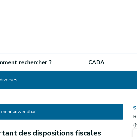
mment rechercher ?
CADA
 diverses
S
ht mehr anwendbar.
B
(
tant des dispositions fiscales