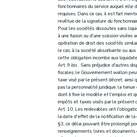
Section 4
Dispositions relatives au Chapitre I
fonctionnaires du service auquel elle d
Art. 32
requises. Dans ce cas, il est fait ment
Art. 33
revêtue de la signature du fonctionnaire
Section 5
Dispositions relatives au Chapitre 
Pour les sociétés dissoutes sans liqui
Art. 34
à une fusion ou d'une scission visées
Art. 35
opération de droit des sociétés similai
le cas, à la société absorbante ou aux
Titre V
Dispositions en matière de droits de succession - Chapi
cette obligation incombe aux liquidate
Art. 36
Art. 9
bis
. Sans préjudice d'autres di
Art. 37
fiscales, le Gouvernement wallon peu
Titre VI
Dispositions relatives à la modification du décret du
taxe visé par le présent décret, ains
Art. 38
pas la personnalité juridique, la tenue
Art. 39
dont il fixe le modèle et l'emploi et 
impôts et taxes visés par le présent dé
Art. 40
Art. 10. Les redevables ont l'obligatio
Titre VII
Dispositions relatives à la modification du Code d
la date d'effet de la notification de l
Art. 41
§3, ce délai pouvant être prolongé po
Art. 42
renseignements, livres et documents 