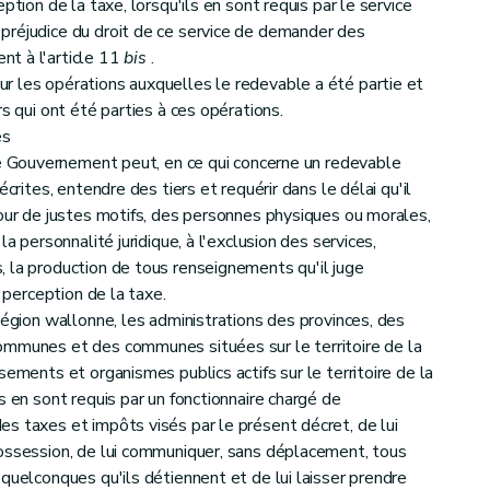
ption de la taxe, lorsqu'ils en sont requis par le service
préjudice du droit de ce service de demander des
t à l'article 11
bis
.
r les opérations auxquelles le redevable a été partie et
s qui ont été parties à ces opérations.
es
le Gouvernement peut, en ce qui concerne un redevable
écrites, entendre des tiers et requérir dans le délai qu'il
pour de justes motifs, des personnes physiques ou morales,
la personnalité juridique, à l'exclusion des services,
 la production de tous renseignements qu'il juge
e perception de la taxe.
Région wallonne, les administrations des provinces, des
ommunes et des communes situées sur le territoire de la
sements et organismes publics actifs sur le territoire de la
s en sont requis par un fonctionnaire chargé de
s taxes et impôts visés par le présent décret, de lui
possession, de lui communiquer, sans déplacement, tous
quelconques qu'ils détiennent et de lui laisser prendre