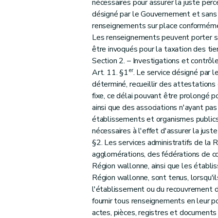
Art. 43
nécessaires pour assurer la juste perce
Art. 44
désigné par le Gouvernement et sans 
renseignements sur place conformémen
Art. 45
Les renseignements peuvent porter su
Art. 46
être invoqués pour la taxation des tier
Titre VIII
Entrée en vigueur
Section 2. – Investigations et contrôl
Art. 47
er
Art. 11. §1
. Le service désigné par 
déterminé, recueillir des attestations 
fixe, ce délai pouvant être prolongé 
ainsi que des associations n'ayant pas 
établissements et organismes publics,
nécessaires à l'effet d'assurer la just
§2. Les services administratifs de la 
agglomérations, des fédérations de c
Région wallonne, ainsi que les établis
Région wallonne, sont tenus, lorsqu'il
l'établissement ou du recouvrement de
fournir tous renseignements en leur 
actes, pièces, registres et documents 