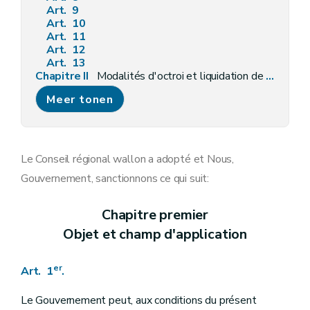
Art. 9
Art. 10
Art. 11
Art. 12
Art. 13
Chapitre II
Modalités d'octroi et liquidation de l'aide
Art. 14
Meer tonen
Section première
Les pouvoirs locaux
Art. 15
Section 2
Les pouvoirs publics régionaux et communautaires
Art. 16
Section 3
Les employeurs du non marchand
Le Conseil régional wallon a adopté et Nous,
Art. 17
Gouvernement, sanctionnons ce qui suit:
Section 4
Les établissements d'enseignement
Art. 18
Section 5
Les petites et moyennes entreprises
Chapitre premier
Art. 19
Objet et champ d'application
Section 5
bis
Des emplois Jeunes dans les petites et moyennes entreprises et les spin-off
Art. 19
bis
Section 6
Octroi et liquidation
er
Art. 1
.
Art. 20
Art. 21
Art. 22
Le Gouvernement peut, aux conditions du présent