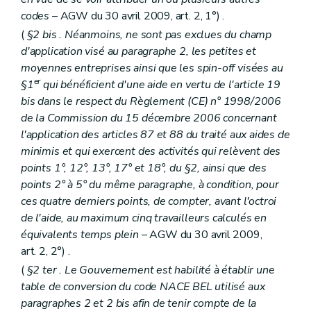
codes
– AGW du 30 avril 2009, art. 2, 1°) .
(
§2
bis
. Néanmoins, ne sont pas exclues du champ
d'application visé au paragraphe 2, les petites et
moyennes entreprises ainsi que les spin-off visées au
er
§1
qui bénéficient d'une aide en vertu de l'article 19
bis
dans le respect du Règlement (CE) n° 1998/2006
de la Commission du 15 décembre 2006 concernant
l'application des articles 87 et 88 du traité aux aides
de
minimis
et qui exercent des activités qui relèvent des
points 1°, 12°, 13°, 17° et 18°, du §2, ainsi que des
points 2° à 5° du même paragraphe, à condition, pour
ces quatre derniers points, de compter, avant l'octroi
de l'aide, au maximum cinq travailleurs calculés en
équivalents temps plein
– AGW du 30 avril 2009,
art. 2, 2°) .
(
§2
ter
. Le Gouvernement est habilité à établir une
table de conversion du code NACE BEL utilisé aux
paragraphes 2 et 2
bis
afin de tenir compte de la