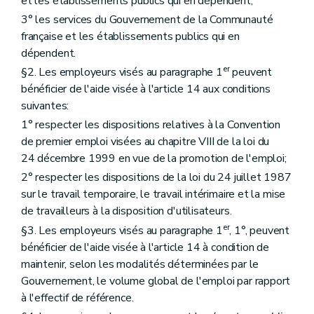
et les établissements publics qui en dépendent;
Art. 41
3° les services du Gouvernement de la Communauté
Art. 42
Art. 43
française et les établissements publics qui en
Art. 44
dépendent.
Art. 45
er
§2. Les employeurs visés au paragraphe 1
peuvent
Art. 46
Art. 47
bénéficier de l'aide visée à l'article 14 aux conditions
Art. 48
suivantes:
Art. 49
1° respecter les dispositions relatives à la Convention
Chapitre IX
Dispositions finales
Art. 50
de premier emploi visées au chapitre VIII de la loi du
Art. 51
24 décembre 1999 en vue de la promotion de l'emploi;
Art. 52
2° respecter les dispositions de la loi du 24 juillet 1987
sur le travail temporaire, le travail intérimaire et la mise
de travailleurs à la disposition d'utilisateurs.
er
§3. Les employeurs visés au paragraphe 1
, 1°, peuvent
bénéficier de l'aide visée à l'article 14 à condition de
maintenir, selon les modalités déterminées par le
Gouvernement, le volume global de l'emploi par rapport
à l'effectif de référence.