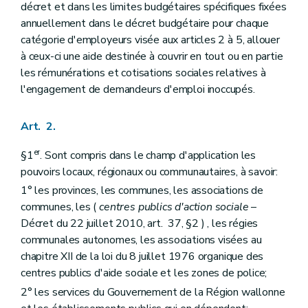
Art. 23
décret et dans les limites budgétaires spécifiques fixées
Art. 24
annuellement dans le décret budgétaire pour chaque
Chapitre III
Commission interministérielle
catégorie d'employeurs visée aux articles 2 à 5, allouer
Art. 25
Art. 26
à ceux-ci une aide destinée à couvrir en tout ou en partie
Art. 27
les rémunérations et cotisations sociales relatives à
Chapitre IV
Obligations des employeurs
l'engagement de demandeurs d'emploi inoccupés.
Art. 28
Art. 29
Art. 30
Art. 2.
Art. 31
Chapitre V
Procédure
er
§1
. Sont compris dans le champ d'application les
Art. 32
pouvoirs locaux, régionaux ou communautaires, à savoir:
Chapitre VI
Contrôle et sanctions
Art. 33
1° les provinces, les communes, les associations de
Art. 34
communes, les (
centres publics d'action sociale
–
Chapitre VII
Dispositions abrogatoires
Décret du 22 juillet 2010, art. 37, §2 ) , les régies
Art. 35
Art. 36
communales autonomes, les associations visées au
Art. 37
chapitre XII de la loi du 8 juillet 1976 organique des
Art. 38
centres publics d'aide sociale et les zones de police;
Art. 39
Art. 40
2° les services du Gouvernement de la Région wallonne
Chapitre VIII
Dispositions transitoires