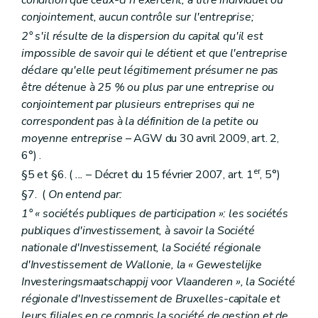
condition que ceux-ci n'exercent, à titre individuel ou
conjointement, aucun contrôle sur l'entreprise;
2° s'il résulte de la dispersion du capital qu'il est
impossible de savoir qui le détient et que l'entreprise
déclare qu'elle peut légitimement présumer ne pas
être détenue à 25 % ou plus par une entreprise ou
conjointement par plusieurs entreprises qui ne
correspondent pas à la définition de la petite ou
moyenne entreprise
– AGW du 30 avril 2009, art. 2,
6°) .
er
§5 et §6. (
...
– Décret du 15 février 2007, art. 1
, 5°)
§7. (
On entend par:
1° « sociétés publiques de participation »: les sociétés
publiques d'investissement, à savoir la Société
nationale d'Investissement, la Société régionale
d'Investissement de Wallonie, la « Gewestelijke
Investeringsmaatschappij voor Vlaanderen », la Société
régionale d'Investissement de Bruxelles-capitale et
leurs filiales en ce compris la société de gestion et de