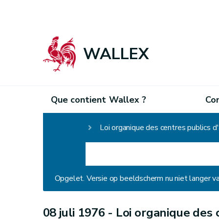
WALLEX
Que contient Wallex ?
Co
Homepage
Loi organique des centres publics d
Opgelet. Versie op beeldscherm nu niet langer v
08 juli 1976 -
Loi organique des c