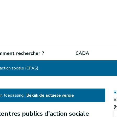
mment rechercher ?
CADA
'action sociale (CPAS)
R
an toepassing.
Bekijk de actuele versie
B
(
entres publics d'action sociale