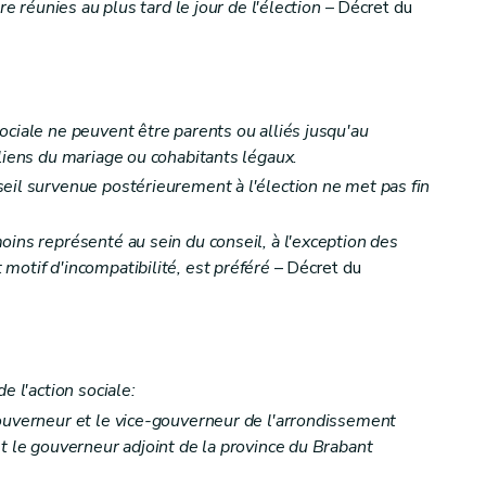
re réunies au plus tard le jour de l'élection
– Décret du
taires en faveur d'enfants ou de parts contributives pour enfants placés
ociale ne peuvent être parents ou alliés jusqu'au
 liens du mariage ou cohabitants légaux.
eil survenue postérieurement à l'élection ne met pas fin
oins représenté au sein du conseil, à l'exception des
motif d'incompatibilité, est préféré
– Décret du
 d'action sociale)
e l'action sociale:
ouverneur et le vice-gouverneur de l'arrondissement
et le gouverneur adjoint de la province du Brabant