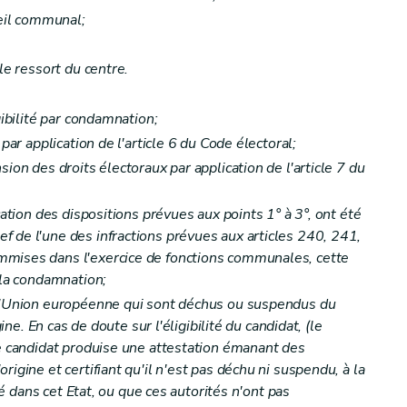
seil communal;
le ressort du centre.
gibilité par condamnation;
 par application de l'article 6 du Code électoral;
ion des droits électoraux par application de l'article 7 du
cation des dispositions prévues aux points 1° à 3°, ont été
ion sociale)
 de l'une des infractions prévues aux articles 240, 241,
cution
mises dans l'exercice de fonctions communales, cette
 la condamnation;
 l'Union européenne qui sont déchus ou suspendus du
gine. En cas de doute sur l'éligibilité du candidat, (le
ce candidat produise une attestation émanant des
igine et certifiant qu'il n'est pas déchu ni suspendu, à la
ité dans cet Etat, ou que ces autorités n'ont pas