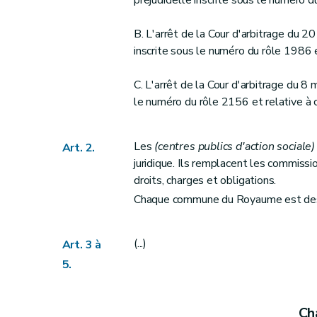
préjudicielle inscrite sous le numéro d
Art. 25
bis
Art. 25
ter
B. L'arrêt de la Cour d'arbitrage du 2
Art. 26
inscrite sous le numéro du rôle 1986 et
Art. 26
bis
Art. 26
ter
C. L'arrêt de la Cour d'arbitrage du 8 
Art. 27
le numéro du rôle 2156 et relative à c
Art. 27
bis
Art. 28
Les
(centres publics d'action sociale)
Art. 2.
Art. 29
juridique. Ils remplacent les commissi
Art. 30
droits, charges et obligations.
Art. 31
Chaque commune du Royaume est des
Art. 31
bis
Art. 32
(...)
Art. 3 à
Art. 33
5.
Art. 33
bis
Art. 34
Cha