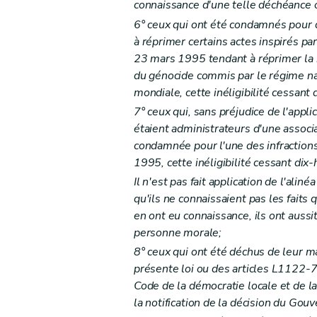
Art. 57
quater
connaissance d'une telle déchéance 
Art. 58
6° ceux qui ont été condamnés pour de
Art. 59
à réprimer certains actes inspirés pa
23 mars 1995 tendant à réprimer la né
Art. 60
du génocide commis par le régime na
Art. 60
bis
mondiale, cette inéligibilité cessant
Art. 61
7° ceux qui, sans préjudice de l'appli
Art. 62
étaient administrateurs d'une associa
Art. 62
bis
condamnée pour l'une des infractions 
Section 2
De la tutelle des enfants
1995, cette inéligibilité cessant dix
Art. 63
Il n'est pas fait application de l'ali
qu'ils ne connaissaient pas les faits
Art. 64
en ont eu connaissance, ils ont aussi
Art. 65
personne morale;
Art. 66
8° ceux qui ont été déchus de leur ma
Art. 67
présente loi ou des articles L1122-
Art. 68
Code de la démocratie locale et de la 
Section 3
Des avances sur pensions alimenta
la notification de la décision du Go