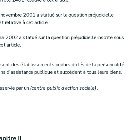
u rôle 2401 relative à cet article.
0 novembre 2001 a statué sur la question préjudicielle
 relative à cet article.
mai 2002 a statué sur la question préjudicielle inscrite sous
et article.
sont des établissements publics dotés de la personnalité
ons d'assistance publique et succèdent à tous leurs biens,
servie par un
(centre public d'action sociale)
.
pitre II