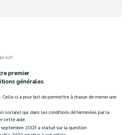
i suit:
tre premier
itions générales
e. Celle-ci a pour but de permettre à chacun de mener une
aide sociale
on sociale)
qui, dans les conditions déterminées par la
r cette aide.
17 septembre 2003 a statué sur la question