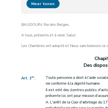
Art. 10
Meer tonen
Art. 11
Art. 12
Art. 13
BAUDOUIN, Roi des Belges,
Art. 14
Art. 15
A tous, présents et à venir, Salut.
Art. 16
Les Chambres ont adopté et Nous sanctionnons ce qu
Art. 17
Art. 18
Chapi
Art. 19
Des dispos
Art. 20
Art. 21
er
Toute personne a droit à l'aide social
Art. 1
.
Art. 22
vie conforme à la dignité humaine.
Section 2
Du fonctionnement du conseil de l'
Il est créé des
(centres publics d'acti
Art. 24
présente loi, ont pour mission d'assure
Art. 25
A. L'arrêt de la Cour d'arbitrage du 