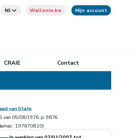
Nl
Wallonie.be
Mijn account
CRAIE
Contact
aad van State
S van 05/08/1976, p. 9876
Numac : 197670810)
In werking van 07/01/2007 tot