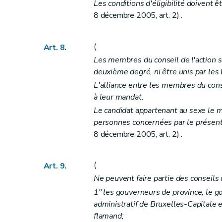
Art. 68
bis
Les conditions d'éligibilité doivent êt
Art. 68
ter
8 décembre 2005, art. 2) .
Art. 68
quater
Section 4
Aide spécifique au paiement de pensions alimen
(
Art. 8.
Art. 68
quinquies
Les membres du conseil de l'action s
Chapitre V
Du recours
deuxième degré, ni être unis par les
Art. 69 et 70
L'alliance entre les membres du cons
à leur mandat.
Art. 71
Le candidat appartenant au sexe le m
Art. 72 à 74
personnes concernées par le présent 
Chapitre VI
De l'administration du (centre public
8 décembre 2005, art. 2) .
Section première
De la gestion des biens
Art. 75
(
Art. 9.
Art. 76
Ne peuvent faire partie des conseils d
Art. 77
1° les gouverneurs de province, le g
Art. 78
administratif de Bruxelles-Capitale 
Art. 79
flamand;