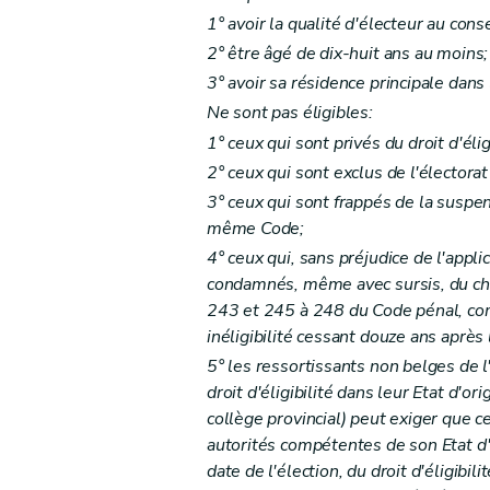
Art. 49
1° avoir la qualité d'électeur au con
Art. 50
2° être âgé de dix-huit ans au moins;
Art. 51
3° avoir sa résidence principale dans 
Art. 52
Ne sont pas éligibles:
Art. 53
1° ceux qui sont privés du droit d'éli
Art. 54
2° ceux qui sont exclus de l'électorat
Art. 55
3° ceux qui sont frappés de la suspens
Art. 55
bis
même Code;
Art. 56
4° ceux qui, sans préjudice de l'appli
Chapitre IV
Des missions du (centre public d'act
condamnés, même avec sursis, du chef
Section première
Missions générales et exé
243 et 245 à 248 du Code pénal, com
inéligibilité cessant douze ans après
Art. 57
5° les ressortissants non belges de
Art. 57
bis
droit d'éligibilité dans leur Etat d'ori
Art. 57
ter
collège provincial) peut exiger que 
Art. 57
ter
/1
autorités compétentes de son Etat d'or
Art. 57
ter
/2
date de l'élection, du droit d'éligibil