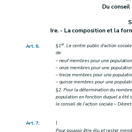
Art. 34
bis
Du conseil 
Art. 35
Art. 36
S
Art. 37
Ire. - La composition et la for
Art. 38
Art. 39
er
§1
. Le centre public d'action socia
Art. 6.
Art. 40
de:
Chapitre III
Du personnel du (centre public d'act
– neuf membres pour une population 
Art. 41
– onze membres pour une population 
Art. 42
– treize membres pour une population
– quinze membres pour une populatio
Art. 43
§2. Pour la détermination du nombre 
Art. 44
population en fonction duquel a été 
Art. 45
le conseil de l'action sociale
– Décret 
Art. 46
Art. 47
(
Art. 7.
Art. 48
Pour pouvoir être élu et rester membre