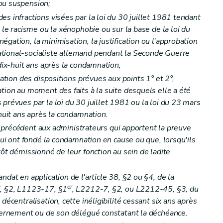
ou suspension;
s infractions visées par la loi du 30 juillet 1981 tendant
r le racisme ou la xénophobie ou sur la base de la loi du
gation, la minimisation, la justification ou l'approbation
tional-socialiste allemand pendant la Seconde Guerre
 dix-huit ans après la condamnation;
cation des dispositions prévues aux points 1° et 2°,
tion au moment des faits à la suite desquels elle a été
prévues par la loi du 30 juillet 1981 ou la loi du 23 mars
-huit ans après la condamnation.
néa précédent aux administrateurs qui apportent la preuve
 qui ont fondé la condamnation en cause ou que, lorsqu'ils
tôt démissionné de leur fonction au sein de ladite
ndat en application de l'article 38, §2 ou §4, de la
er
7, §2, L1123-17, §1
, L2212-7, §2, ou L2212-45, §3, du
décentralisation, cette inéligibilité cessant six ans après
ires et du recouvrement de ces pensions
uvernement ou de son délégué constatant la déchéance.