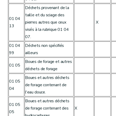
Déchets provenant de la
taille et du sciage des
01 04
pierres autres que ceux
X
13
visés à la rubrique 01 04
07.
01 04
Déchets non spécifiés
99
ailleurs
Boues de forage et autres
01 05
déchets de forage
Boues et autres déchets
01 05
de forage contenant de
04
l'eau douce.
Boues et autres déchets
01 05
de forage contenant des
X
05
hydrocarbures.