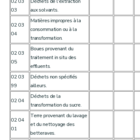
02 03
Déchets de l'extraction
03
aux solvants.
Matières impropres à la
02 03
consommation ou à la
04
transformation.
Boues provenant du
02 03
traitement in situ des
05
effluents.
02 03
Déchets non spécifiés
99
ailleurs.
Déchets de la
02 04
transformation du sucre.
Terre provenant du lavage
02 04
et du nettoyage des
01
betteraves.