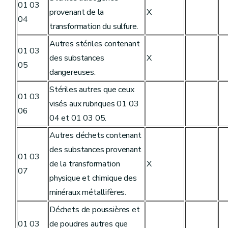
01 03
provenant de la
X
04
transformation du sulfure.
Autres stériles contenant
01 03
des substances
X
05
dangereuses.
Stériles autres que ceux
01 03
visés aux rubriques 01 03
06
04 et 01 03 05.
Autres déchets contenant
des substances provenant
01 03
de la transformation
X
07
physique et chimique des
minéraux métallifères.
Déchets de poussières et
01 03
de poudres autres que