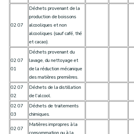
Déchets provenant de la
production de boissons
02 07
alcooliques et non
alcooliques (sauf café, thé
et cacao).
Déchets provenant du
02 07
lavage, du nettoyage et
01
de la réduction mécanique
des matières premières.
02 07
Déchets de la distillation
02
de l'alcool.
02 07
Déchets de traitements
03
chimiques.
Matières impropres à la
02 07
consommation ou à la