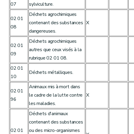
07
sylviculture.
Déchets agrochimiques
02 01
contenant des substances
X
08
dangereuses.
Déchets agrochimiques
02 01
autres que ceux visés à la
09
rubrique 02 01 08.
02 01
Déchets métalliques.
10
Animaux mis à mort dans
02 01
le cadre de la lutte contre
X
96
les maladies.
Déchets d'animaux
contenant des substances
02 01
ou des micro-organismes