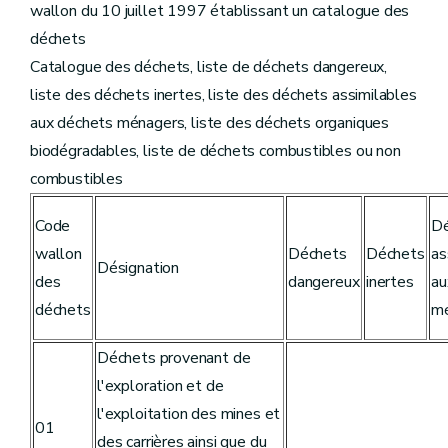
wallon du 10 juillet 1997 établissant un catalogue des
déchets
Catalogue des déchets, liste de déchets dangereux,
liste des déchets inertes, liste des déchets assimilables
aux déchets ménagers, liste des déchets organiques
biodégradables, liste de déchets combustibles ou non
combustibles
Code
Dé
wallon
Déchets
Déchets
as
Désignation
des
dangereux
inertes
au
déchets
mé
Déchets provenant de
l'exploration et de
l'exploitation des mines et
01
des carrières ainsi que du