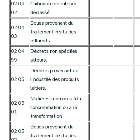
02 04
Carbonate de calcium
02
déclassé.
Boues provenant du
02 04
traitement in situ des
03
effluents.
02 04
Déchets non spécifiés
99
ailleurs.
Déchets provenant de
02 05
l'industrie des produits
laitiers.
Matières impropres à la
02 05
consommation ou à la
01
transformation.
Boues provenant du
02 05
traitement in situ des
02