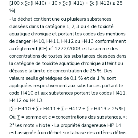
[100 x Σc (H410) + 10 x Σc (H411) + Σc (H412) ≥ 25
%]
- le déchet contient une ou plusieurs substances
classées dans la catégorie 1, 2, 3 ou 4 de toxicité
aquatique chronique et portant les codes des mentions
de danger H410, H411, H412 ou H413 conformément
au règlement (CE) n° 1272/2008, et la somme des
concentrations de toutes les substances classées dans
la catégorie de toxicité aquatique chronique atteint ou
dépasse la limite de concentration de 25 %. Des
valeurs seuils génériques de 0,1 % et de 1 % sont
appliquées respectivement aux substances portant le
code H410 et aux substances portant les codes H411,
H412 ou H413.
[Σ c H410 + Σ c H411 + Σ c H412 + Σ c H413 ≥ 25 %]
Où: Σ = somme et c = concentrations des substances. » ;
2° les mots « Note - La propriété dangereuse HP 14
est assignée à un déchet sur la base des critères définis