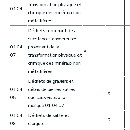
transformation physique et
01 04
chimique des minéraux non
métallifères
Déchets contenant des
substances dangereuses
01 04
provenant de la
X
07
transformation physique et
chimique des minéraux non
métallifères.
Déchets de graviers et
01 04
débris de pierres autres
X
08
que ceux visés à la
rubrique 01 04 07.
01 04
Déchets de sable et
X
09
d'argile.