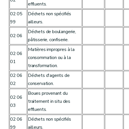
effluents.
02 05
Déchets non spécifiés
99
ailleurs.
Déchets de boulangerie,
02 06
pâtisserie, confiserie.
Matières impropres à la
02 06
consommation ou à la
01
transformation.
02 06
Déchets d'agents de
02
conservation.
Boues provenant du
02 06
traitement in situ des
03
effluents.
02 06
Déchets non spécifiés
99
ailleurs.