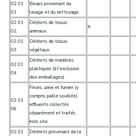
02 01
Boues provenant du
01
lavage et du nettoyage.
02 01
Déchets de tissus
X
02
animaux.
02 01
Déchets de tissus
03
végétaux.
Déchets de manières
02 01
plastiques (à l'exclusion
04
des emballages).
Fèces, urine et fumier (y
compris paille souillée),
02 01
effluents collectés
06
séparément et traités
hors site.
02 01
Déchets provenant de la